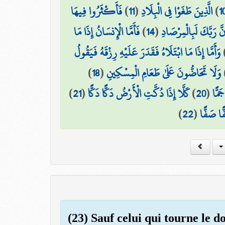
فَأَكْثَرُوا فِيهَا
)
11
(
الَّذِينَ طَغَوْا فِي الْبِلَادِ
)
1
فَأَمَّا الْإِنسَانُ إِذَا مَا
)
14
(
نَّ رَبَّكَ لَبِالْمِرْصَادِ
وَأَمَّا إِذَا مَا ابْتَلَاهُ فَقَدَرَ عَلَيْهِ رِزْقَهُ فَيَقُولُ
)
18
(
وَلَا تَحَاضُّونَ عَلَىٰ طَعَامِ الْمِسْكِينِ
)
21
(
كَلَّا إِذَا دُكَّتِ الْأَرْضُ دَكًّا دَكًّا
)
20
(
َمًّا
)
22
(
ًا صَفًّا
(23) Sauf celui qui tourne le do