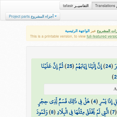
tafasir
التفاسيــر
Translations
Project parts
أجزاء المشروع
زات المشروع
عبر
الواجهة الرئيسية
This is a printable version, to view
full-featured versi
ثُمَّ إِنَّ عَلَيْنَا
)
25
(
إِنَّ إِلَيْنَا إِيَابَهُمْ
)
24
(
رَ
)
2
هَلْ فِي ذَٰلِكَ قَسَمٌ لِّذِي حِجْرٍ
)
4
(
ْلِ إِذَا يَسْرِ
وَثَمُودَ
)
8
(
الَّتِي لَمْ يُخْلَقْ مِثْلُهَا فِي الْبِلَادِ
)
7