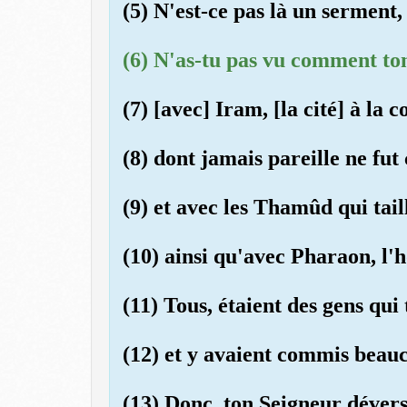
(5) N'est-ce pas là un serment
(6) N'as-tu pas vu comment ton
(7) [avec] Iram, [la cité] à la
(8) dont jamais pareille ne fut 
(9) et avec les Thamûd qui tail
(10) ainsi qu'avec Pharaon, l
(11) Tous, étaient des gens qui
(12) et y avaient commis beau
(13) Donc, ton Seigneur dévers