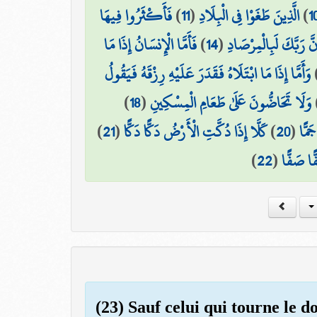
فَأَكْثَرُوا فِيهَا
)
11
(
الَّذِينَ طَغَوْا فِي الْبِلَادِ
)
1
فَأَمَّا الْإِنسَانُ إِذَا مَا
)
14
(
نَّ رَبَّكَ لَبِالْمِرْصَادِ
وَأَمَّا إِذَا مَا ابْتَلَاهُ فَقَدَرَ عَلَيْهِ رِزْقَهُ فَيَقُولُ
)
18
(
وَلَا تَحَاضُّونَ عَلَىٰ طَعَامِ الْمِسْكِينِ
)
21
(
كَلَّا إِذَا دُكَّتِ الْأَرْضُ دَكًّا دَكًّا
)
20
(
َمًّا
)
22
(
ًا صَفًّا
(23) Sauf celui qui tourne le do