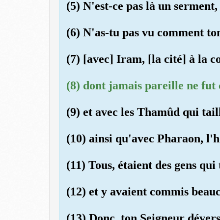
(5) N'est-ce pas là un serment
(6) N'as-tu pas vu comment ton
(7) [avec] Iram, [la cité] à la
(8) dont jamais pareille ne fut 
(9) et avec les Thamûd qui tail
(10) ainsi qu'avec Pharaon, l
(11) Tous, étaient des gens qui
(12) et y avaient commis beau
(13) Donc, ton Seigneur dévers