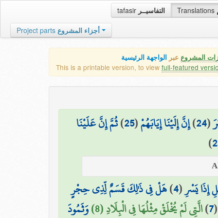
tafasir
التفاسيــر
Translations
Project parts
أجزاء المشروع
زات المشروع
عبر
الواجهة الرئيسية
This is a printable version, to view
full-featured versi
ثُمَّ إِنَّ عَلَيْنَا
)
25
(
إِنَّ إِلَيْنَا إِيَابَهُمْ
)
24
(
رَ
)
2
هَلْ فِي ذَٰلِكَ قَسَمٌ لِّذِي حِجْرٍ
)
4
(
ْلِ إِذَا يَسْرِ
وَثَمُودَ
الَّتِي لَمْ يُخْلَقْ مِثْلُهَا فِي الْبِلَادِ (8)
)
7