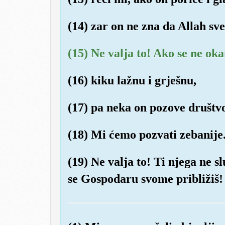
(14) zar on ne zna da Allah sve
(15) Ne valja to! Ako se ne ok
(16) kiku lažnu i grješnu,
(17) pa neka on pozove društvo
(18) Mi ćemo pozvati zebanije
(19) Ne valja to! Ti njega ne sl
se Gospodaru svome približiš!