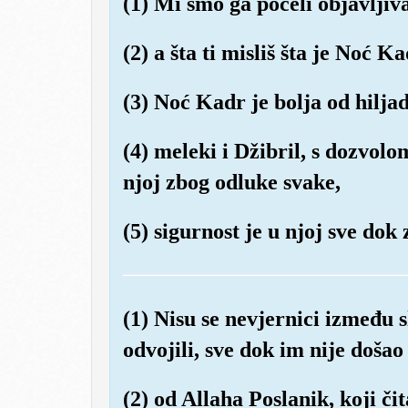
(1) Mi smo ga počeli objavljiv
(2) a šta ti misliš šta je Noć K
(3) Noć Kadr je bolja od hilja
(4) meleki i Džibril, s dozvol
njoj zbog odluke svake,
(5) sigurnost je u njoj sve dok
(1) Nisu se nevjernici između 
odvojili, sve dok im nije došao
(2) od Allaha Poslanik, koji čita