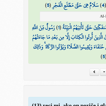
)
5
(
سَلَامٌ هِيَ حَتَّىٰ مَطْلَعِ الْفَجْرِ
)
4
رَسُولٌ مِّنَ اللَّهِ
)
1
(
ِينَ حَتَّىٰ تَأْتِيَهُمُ الْبَيِّنَةُ
قَ الَّذِينَ أُوتُوا الْكِتَابَ إِلَّا مِن بَعْدِ مَا جَاءَتْهُمُ
َ حُنَفَاءَ وَيُقِيمُوا الصَّلَاةَ وَيُؤْتُوا الزَّكَاةَ ۚ وَذَٰلِكَ
)
5
(13) reci mi, ako on poriče i g