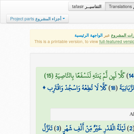
tafasir
التفاسيــر
Translations
Project parts
أجزاء المشروع
زات المشروع
عبر
الواجهة الرئيسية
This is a printable version, to view
full-featured versi
كَلَّا لَئِن لَّمْ يَنتَهِ لَنَسْفَعًا بِالنَّاصِيَةِ (15)
)
14
كَلَّا لَا تُطِعْهُ وَاسْجُدْ وَاقْتَرِب ۩
)
18
(
َّبَانِيَةَ
تَنَزَّلُ
)
3
(
لَيْلَةُ الْقَدْرِ خَيْرٌ مِّنْ أَلْفِ شَهْرٍ
)
2