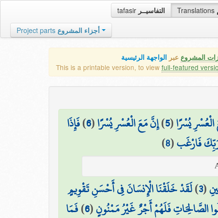
tafasir
التفاسيــر
Translations
Project parts
أجزاء المشروع
زات المشروع
عبر
الواجهة الرئيسية
This is a printable version, to view
full-featured versi
فَإِذَا
)
6
(
إِنَّ مَعَ الْعُسْرِ يُسْرًا
)
5
(
َ الْعُسْرِ يُسْرًا
)
8
(
 رَبِّكَ فَارْغَب
لَقَدْ خَلَقْنَا الْإِنسَانَ فِي أَحْسَنِ تَقْوِيمٍ
)
3
(
ِينِ
فَمَا
)
6
(
ِلُوا الصَّالِحَاتِ فَلَهُمْ أَجْرٌ غَيْرُ مَمْنُونٍ