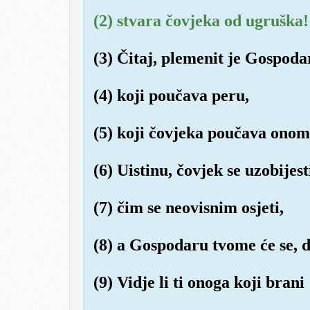
(2) stvara čovjeka od ugruška!
(3) Čitaj, plemenit je Gospodar
(4) koji poučava peru,
(5) koji čovjeka poučava onome
(6) Uistinu, čovjek se uzobijest
(7) čim se neovisnim osjeti,
(8) a Gospodaru tvome će se, do
(9) Vidje li ti onoga koji brani