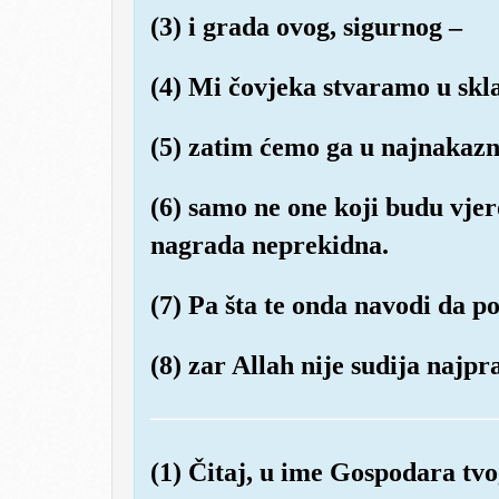
(3) i grada ovog, sigurnog –
(4) Mi čovjeka stvaramo u skl
(5) zatim ćemo ga u najnakaznij
(6) samo ne one koji budu vjero
nagrada neprekidna.
(7) Pa šta te onda navodi da po
(8) zar Allah nije sudija najpr
(1) Čitaj, u ime Gospodara tvog