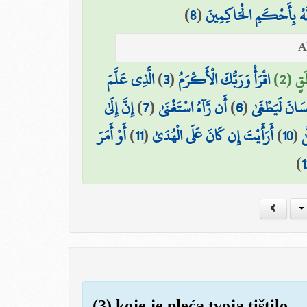
)
8
(
َّهُ بِأَحْكَمِ الْحَاكِمِينَ
الَّذِي عَلَّمَ
)
3
(
اقْرَأْ وَرَبُّكَ الْأَكْرَمُ
قٍ (2
إِنَّ إِلَىٰ
)
7
(
أَن رَّآهُ اسْتَغْنَىٰ
)
6
(
ِنسَانَ لَيَطْغَىٰ
أَوْ أَمَرَ
)
11
(
أَرَأَيْتَ إِن كَانَ عَلَى الْهُدَىٰ
)
10
(
ٰ
)
1
(3) koje je pleća tvoja tištilo,