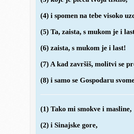
(4) i spomen na tebe visoko uzd
(5) Ta, zaista, s mukom je i last
(6) zaista, s mukom je i last!
(7) A kad završiš, molitvi se p
(8) i samo se Gospodaru svome
(1) Tako mi smokve i masline,
(2) i Sinajske gore,