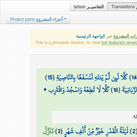
tafasir
التفاسيــر
Translations
Project parts
أجزاء المشروع
زات المشروع
عبر
الواجهة الرئيسية
This is a printable version, to view
full-featured versi
)
15
(
كَلَّا لَئِن لَّمْ يَنتَهِ لَنَسْفَعًا بِالنَّاصِيَةِ
)
14
كَلَّا لَا تُطِعْهُ وَاسْجُدْ وَاقْتَرِب ۩
)
18
(
َّبَانِيَةَ
تَنَزَّلُ
)
3
(
لَيْلَةُ الْقَدْرِ خَيْرٌ مِّنْ أَلْفِ شَهْرٍ
)
2