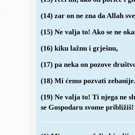
(14) zar on ne zna da Allah sve
(15) Ne valja to! Ako se ne ok
(16) kiku lažnu i grješnu,
(17) pa neka on pozove društvo
(18) Mi ćemo pozvati zebanije
(19) Ne valja to! Ti njega ne sl
se Gospodaru svome približiš!