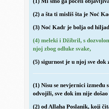
(1) Mi smo ga počeli objavljiv
(2) a šta ti misliš šta je Noć K
(3) Noć Kadr je bolja od hilja
(4) meleki i Džibril, s dozvol
njoj zbog odluke svake,
(5) sigurnost je u njoj sve dok
(1) Nisu se nevjernici između 
odvojili, sve dok im nije došao
(2) od Allaha Poslanik, koji čita