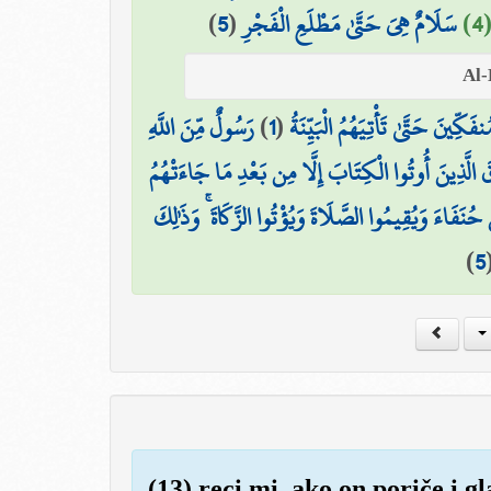
)
5
(
سَلَامٌ هِيَ حَتَّىٰ مَطْلَعِ الْفَجْرِ
4
رَسُولٌ مِّنَ اللَّهِ
)
1
(
ِينَ حَتَّىٰ تَأْتِيَهُمُ الْبَيِّنَةُ
قَ الَّذِينَ أُوتُوا الْكِتَابَ إِلَّا مِن بَعْدِ مَا جَاءَتْهُمُ
َ حُنَفَاءَ وَيُقِيمُوا الصَّلَاةَ وَيُؤْتُوا الزَّكَاةَ ۚ وَذَٰلِكَ
)
5
(13) reci mi, ako on poriče i g