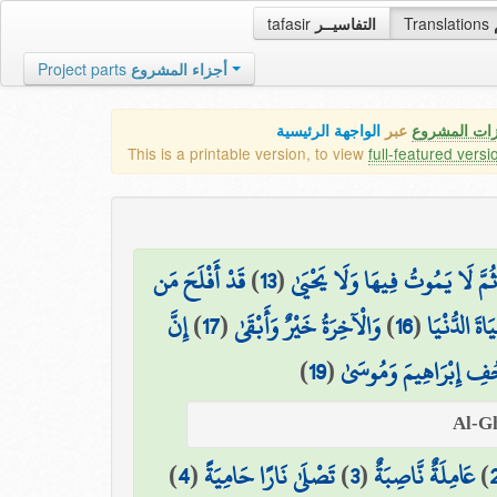
tafasir
التفاسيــر
Translations
Project parts
أجزاء المشروع
زات المشروع
عبر
الواجهة الرئيسية
This is a printable version, to view
full-featured versi
قَدْ أَفْلَحَ مَن
)
13
(
ثُمَّ لَا يَمُوتُ فِيهَا وَلَا يَحْيَىٰ
إِنَّ
)
17
(
وَالْآخِرَةُ خَيْرٌ وَأَبْقَىٰ
)
16
(
اةَ الدُّنْيَا
)
19
(
ِ إِبْرَاهِيمَ وَمُوسَىٰ
)
4
(
تَصْلَىٰ نَارًا حَامِيَةً
)
3
(
عَامِلَةٌ نَّاصِبَةٌ
)