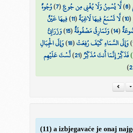
وُجُوهٌ
)
7
(
لَّا يُسْمِنُ وَلَا يُغْنِي مِن جُوعٍ
)
6
(
فِيهَا عَيْنٌ
)
11
(
لَّا تَسْمَعُ فِيهَا لَاغِيَةً
)
10
(
وَزَرَابِيُّ
)
15
(
وَنَمَارِقُ مَصْفُوفَةٌ
)
14
(
ُوعَةٌ
وَإِلَى الْجِبَالِ
)
18
(
وَإِلَى السَّمَاءِ كَيْفَ رُفِعَتْ
)
لَّسْتَ عَلَيْهِم
)
21
(
فَذَكِّرْ إِنَّمَا أَنتَ مُذَكِّرٌ
)
2
(11) a izbjegavaće je onaj najg