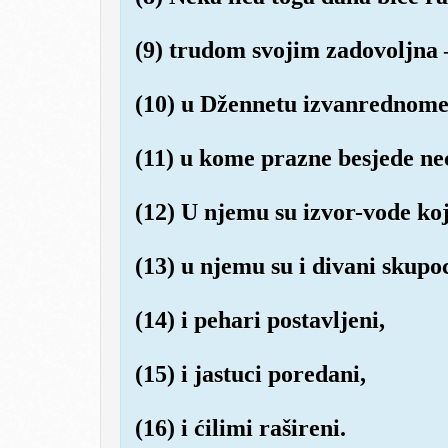
(9) trudom svojim zadovoljna 
(10) u Džennetu izvanrednome
(11) u kome prazne besjede neć
(12) U njemu su izvor-vode koj
(13) u njemu su i divani skupoc
(14) i pehari postavljeni,
(15) i jastuci poredani,
(16) i ćilimi rašireni.