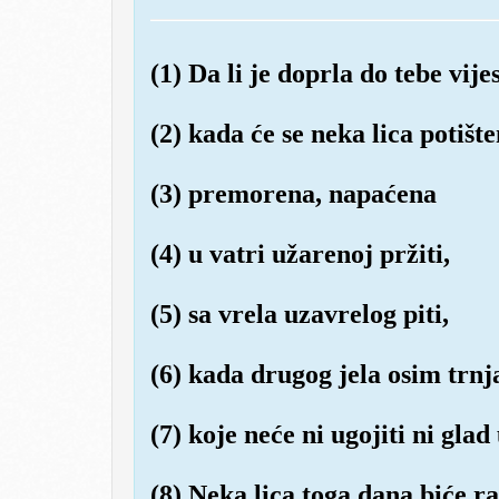
(1) Da li je doprla do tebe vije
(2) kada će se neka lica potište
(3) premorena, napaćena
(4) u vatri užarenoj pržiti,
(5) sa vrela uzavrelog piti,
(6) kada drugog jela osim trnj
(7) koje neće ni ugojiti ni glad 
(8) Neka lica toga dana biće r