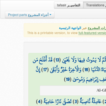
tafasir
التفاسيــر
Translations
Project parts
أجزاء المشروع
زات المشروع
عبر
الواجهة الرئيسية
This is a printable version, to view
full-featured versi
قَدْ أَفْلَحَ مَن
)
13
(
ثُمَّ لَا يَمُوتُ فِيهَا وَلَا يَحْيَىٰ
إِنَّ
)
17
(
وَالْآخِرَةُ خَيْرٌ وَأَبْقَىٰ
)
16
(
اةَ الدُّنْيَا
)
19
(
ِ إِبْرَاهِيمَ وَمُوسَىٰ
)
4
(
تَصْلَىٰ نَارًا حَامِيَةً
)
3
(
عَامِلَةٌ نَّاصِبَةٌ
)