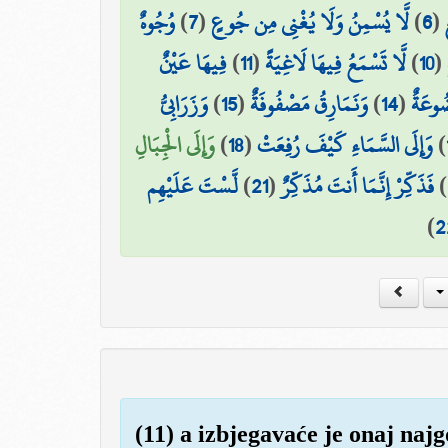
وُجُوهٌ
)
7
(
لَّا يُسْمِنُ وَلَا يُغْنِي مِن جُوعٍ
)
6
(
فِيهَا عَيْنٌ
)
11
(
لَّا تَسْمَعُ فِيهَا لَاغِيَةً
)
10
(
وَزَرَابِيُّ
)
15
(
وَنَمَارِقُ مَصْفُوفَةٌ
)
14
(
ُوعَةٌ
وَإِلَى الْجِبَالِ
)
18
(
وَإِلَى السَّمَاءِ كَيْفَ رُفِعَتْ
)
لَّسْتَ عَلَيْهِم
)
21
(
فَذَكِّرْ إِنَّمَا أَنتَ مُذَكِّرٌ
)
)
2
(11) a izbjegavaće je onaj najg