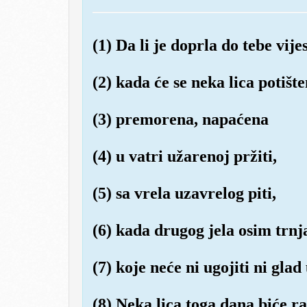
(1) Da li je doprla do tebe vije
(2) kada će se neka lica potište
(3) premorena, napaćena
(4) u vatri užarenoj pržiti,
(5) sa vrela uzavrelog piti,
(6) kada drugog jela osim trnj
(7) koje neće ni ugojiti ni glad 
(8) Neka lica toga dana biće r