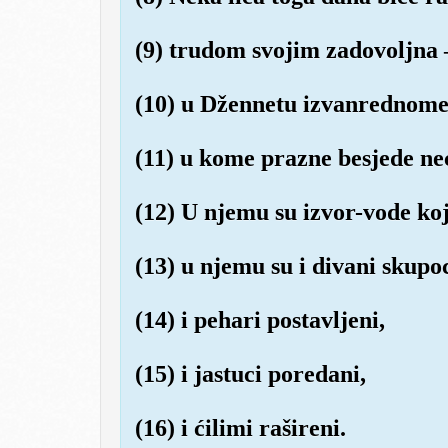
(9) trudom svojim zadovoljna 
(10) u Džennetu izvanrednome
(11) u kome prazne besjede neć
(12) U njemu su izvor-vode koj
(13) u njemu su i divani skupoc
(14) i pehari postavljeni,
(15) i jastuci poredani,
(16) i ćilimi rašireni.