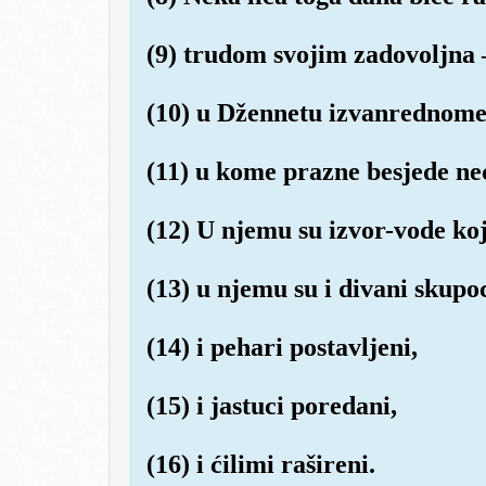
(9) trudom svojim zadovoljna 
(10) u Džennetu izvanrednome
(11) u kome prazne besjede neć
(12) U njemu su izvor-vode koj
(13) u njemu su i divani skupoc
(14) i pehari postavljeni,
(15) i jastuci poredani,
(16) i ćilimi rašireni.