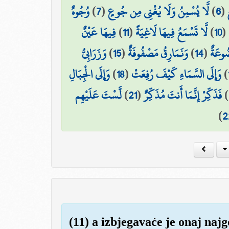
وُجُوهٌ
)
7
(
لَّا يُسْمِنُ وَلَا يُغْنِي مِن جُوعٍ
)
6
(
فِيهَا عَيْنٌ
)
11
(
لَّا تَسْمَعُ فِيهَا لَاغِيَةً
)
10
(
وَزَرَابِيُّ
)
15
(
وَنَمَارِقُ مَصْفُوفَةٌ
)
14
(
ُوعَةٌ
وَإِلَى الْجِبَالِ
)
18
(
وَإِلَى السَّمَاءِ كَيْفَ رُفِعَتْ
)
لَّسْتَ عَلَيْهِم
)
21
(
فَذَكِّرْ إِنَّمَا أَنتَ مُذَكِّرٌ
)
)
2
(11) a izbjegavaće je onaj najg