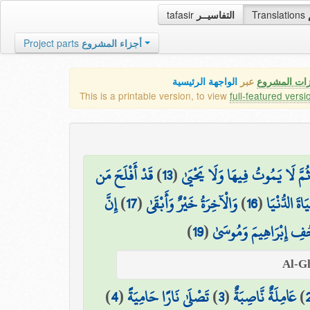
tafasir
التفاسيــر
Translations
Project parts
أجزاء المشروع
زات المشروع
عبر
الواجهة الرئيسية
This is a printable version, to view
full-featured versi
قَدْ أَفْلَحَ مَن
)
13
(
ثُمَّ لَا يَمُوتُ فِيهَا وَلَا يَحْيَىٰ
إِنَّ
)
17
(
وَالْآخِرَةُ خَيْرٌ وَأَبْقَىٰ
)
16
(
اةَ الدُّنْيَا
)
19
(
ِ إِبْرَاهِيمَ وَمُوسَىٰ
)
4
(
تَصْلَىٰ نَارًا حَامِيَةً
)
3
(
عَامِلَةٌ نَّاصِبَةٌ
)