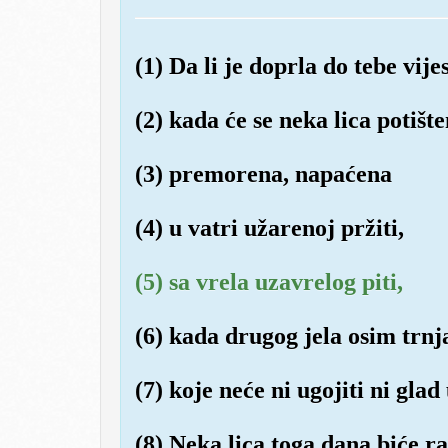
(1) Da li je doprla do tebe vije
(2) kada će se neka lica potište
(3) premorena, napaćena
(4) u vatri užarenoj pržiti,
(5) sa vrela uzavrelog piti,
(6) kada drugog jela osim trnj
(7) koje neće ni ugojiti ni glad 
(8) Neka lica toga dana biće r