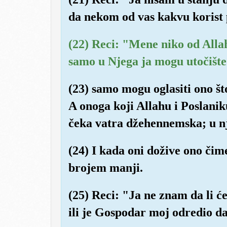
da nekom od vas kakvu korist
(22) Reci: "Mene niko od Alla
samo u Njega ja mogu utočište
(23) samo mogu oglasiti ono št
A onoga koji Allahu i Poslani
čeka vatra džehennemska; u njo
(24) I kada oni dožive ono čime 
brojem manji.
(25) Reci: "Ja ne znam da li će
ili je Gospodar moj odredio da