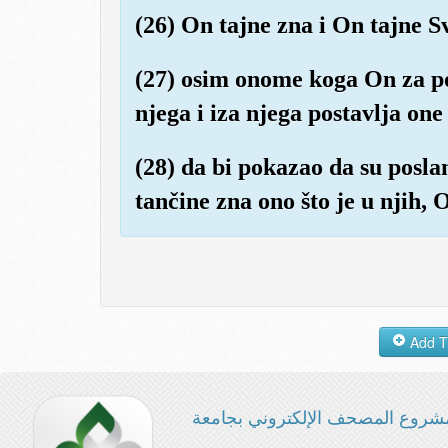
(26) On tajne zna i On tajne S
(27) osim onome koga On za po
njega i iza njega postavlja one
(28) da bi pokazao da su posla
tančine zna ono što je u njih, 
شروع المصحف الإلكتروني بجامعة