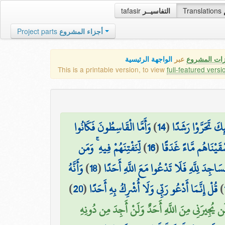
tafasir
التفاسيــر
Translations
Project parts
أجزاء المشروع
زات المشروع
عبر
الواجهة الرئيسية
This is a printable version, to view
full-featured versi
وَأَمَّا الْقَاسِطُونَ فَكَانُوا
)
14
(
ئِكَ تَحَرَّوْا رَشَدًا
لِّنَفْتِنَهُمْ فِيهِ ۚ وَمَن
)
16
(
ْقَيْنَاهُم مَّاءً غَدَقًا
وَأَنَّهُ
)
18
(
مَسَاجِدَ لِلَّهِ فَلَا تَدْعُوا مَعَ اللَّهِ أَحَدًا
)
20
(
قُلْ إِنَّمَا أَدْعُو رَبِّي وَلَا أُشْرِكُ بِهِ أَحَدًا
)
لَن يُجِيرَنِي مِنَ اللَّهِ أَحَدٌ وَلَنْ أَجِدَ مِن دُونِهِ