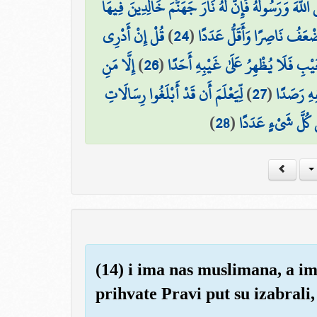
 اللَّهَ وَرَسُولَهُ فَإِنَّ لَهُ نَارَ جَهَنَّمَ خَالِدِينَ فِيهَا
قُلْ إِنْ أَدْرِي
)
24
(
ضْعَفُ نَاصِرًا وَأَقَلُّ عَدَدًا
إِلَّا مَنِ
)
26
(
غَيْبِ فَلَا يُظْهِرُ عَلَىٰ غَيْبِهِ أَحَدًا
لِّيَعْلَمَ أَن قَدْ أَبْلَغُوا رِسَالَاتِ
)
27
(
ِهِ رَصَدًا
)
28
(
ىٰ كُلَّ شَيْءٍ عَدَدًا
(14) i ima nas muslimana, a ima
prihvate Pravi put su izabrali,