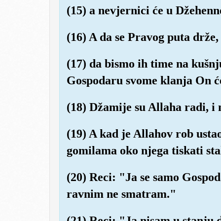
(15) a nevjernici će u Džehenn
(16) A da se Pravog puta drže
(17) da bismo ih time na kušnju
Gospodaru svome klanja On će 
(18) Džamije su Allaha radi, i
(19) A kad je Allahov rob usta
gomilama oko njega tiskati stal
(20) Reci: "Ja se samo Gospo
ravnim ne smatram."
(21) Reci: "Ja nisam u stanju 