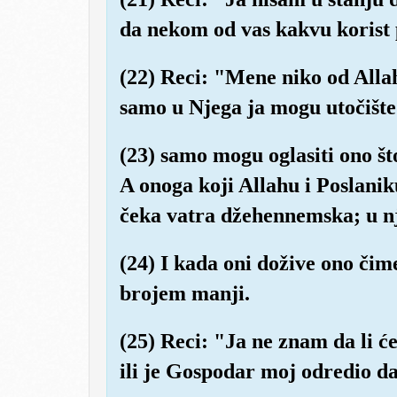
da nekom od vas kakvu korist
(22) Reci: "Mene niko od Alla
samo u Njega ja mogu utočište
(23) samo mogu oglasiti ono št
A onoga koji Allahu i Poslani
čeka vatra džehennemska; u njo
(24) I kada oni dožive ono čime 
brojem manji.
(25) Reci: "Ja ne znam da li će
ili je Gospodar moj odredio da