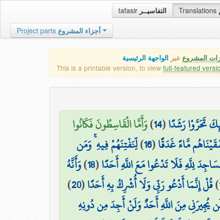
tafasir
التفاسيــر
Translations
Project parts
أجزاء المشروع
زات المشروع
عبر
الواجهة الرئيسية
This is a printable version, to view
full-featured versi
وَأَمَّا الْقَاسِطُونَ فَكَانُوا
)
14
(
ئِكَ تَحَرَّوْا رَشَدًا
لِّنَفْتِنَهُمْ فِيهِ ۚ وَمَن
)
16
(
ْقَيْنَاهُم مَّاءً غَدَقًا
وَأَنَّهُ
)
18
(
مَسَاجِدَ لِلَّهِ فَلَا تَدْعُوا مَعَ اللَّهِ أَحَدًا
)
20
(
قُلْ إِنَّمَا أَدْعُو رَبِّي وَلَا أُشْرِكُ بِهِ أَحَدًا
)
لَن يُجِيرَنِي مِنَ اللَّهِ أَحَدٌ وَلَنْ أَجِدَ مِن دُونِهِ