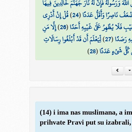
 اللَّهَ وَرَسُولَهُ فَإِنَّ لَهُ نَارَ جَهَنَّمَ خَالِدِينَ فِيهَا
قُلْ إِنْ أَدْرِي
)
24
(
ضْعَفُ نَاصِرًا وَأَقَلُّ عَدَدًا
إِلَّا مَنِ
)
26
(
غَيْبِ فَلَا يُظْهِرُ عَلَىٰ غَيْبِهِ أَحَدًا
لِّيَعْلَمَ أَن قَدْ أَبْلَغُوا رِسَالَاتِ
)
27
(
ِهِ رَصَدًا
)
28
(
ىٰ كُلَّ شَيْءٍ عَدَدًا
(14) i ima nas muslimana, a ima
prihvate Pravi put su izabrali,