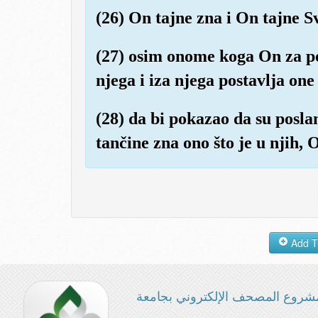
(26) On tajne zna i On tajne S
(27) osim onome koga On za po
njega i iza njega postavlja one
(28) da bi pokazao da su posla
tančine zna ono što je u njih, 
شروع المصحف الإلكتروني بجامعة