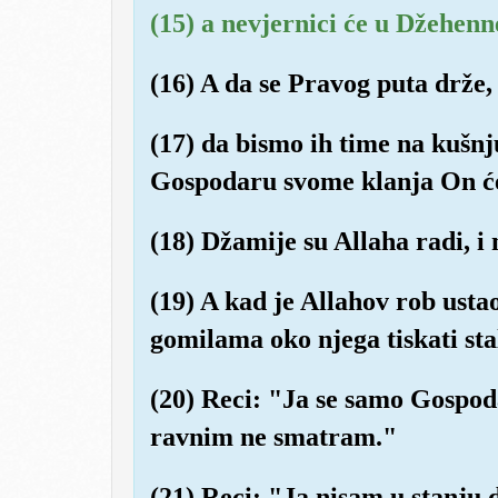
(15) a nevjernici će u Džehenn
(16) A da se Pravog puta drže
(17) da bismo ih time na kušnju
Gospodaru svome klanja On će 
(18) Džamije su Allaha radi, i
(19) A kad je Allahov rob usta
gomilama oko njega tiskati stal
(20) Reci: "Ja se samo Gospo
ravnim ne smatram."
(21) Reci: "Ja nisam u stanju 