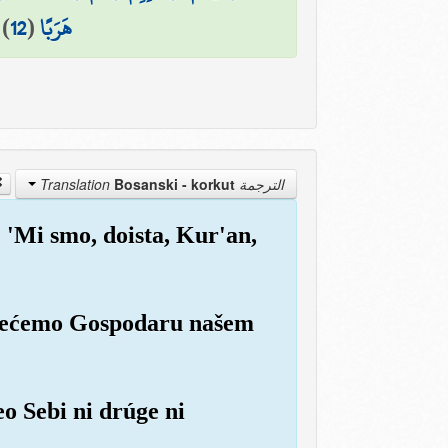
)
12
(
هَرَبًا
Bosanski - korkut
الترجمة Translation
: 'Mi smo, doista, Kur'an,
ga nećemo Gospodaru našem
o Sebi ni drúge ni