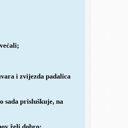
većali;
uvara i zvijezda padalica
ko sada prisluškuje, na
hov želi dobro;