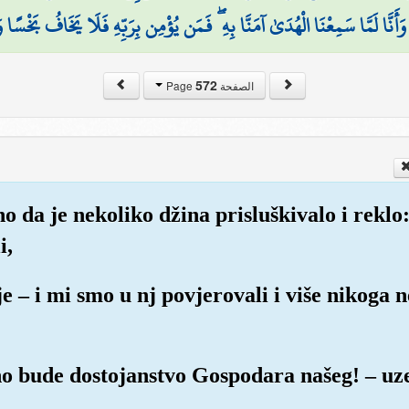
وَأَنَّا لَمَّا سَمِعْنَا الْهُدَىٰ آمَنَّا بِهِ ۖ فَمَن يُؤْمِن بِرَبِّهِ فَلَا يَخَافُ بَخْسًا و
572
الصفحة Page
o da je nekoliko džina prisluškivalo i reklo
i,
uje – i mi smo u nj povjerovali i više niko
no bude dostojanstvo Gospodara našeg! – uze