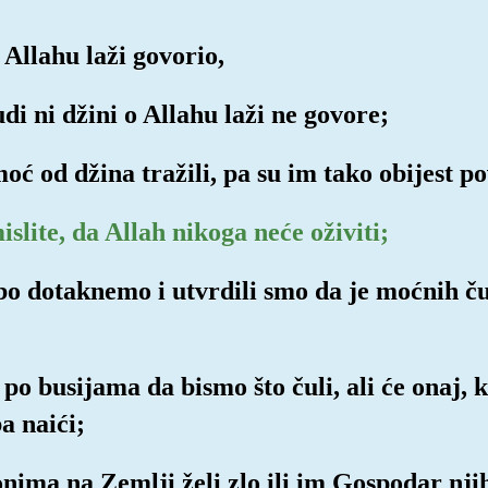
 Allahu laži govorio,
udi ni džini o Allahu laži ne govore;
omoć od džina tražili, pa su im tako obijest po
mislite, da Allah nikoga neće oživiti;
ebo dotaknemo i utvrdili smo da je moćnih č
a po busijama da bismo što čuli, ali će onaj, 
a naići;
onima na Zemlji želi zlo ili im Gospodar nji