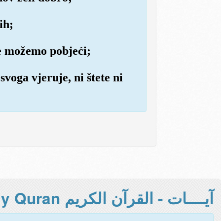
ih;
e možemo pobjeći;
voga vjeruje, ni štete ni
آيــــات - القرآن الكريم Holy Quran -