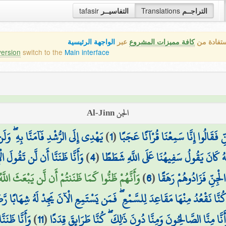
tafasir
التفاسيــر
Translations
التراجــم
ستفادة من
كافة مميزات المشروع
عبر
الواجهة الرئيسية
version
switch to the
Main interface
الجن Al-Jinn
يَهْدِي إِلَى الرُّشْدِ فَآمَنَّا بِهِ ۖ وَلَن
)
1
(
ِنِّ فَقَالُوا إِنَّا سَمِعْنَا قُرْآنًا عَجَبًا
وَأَنَّا ظَنَنَّا أَن لَّن تَقُولَ ال
)
4
(
َّهُ كَانَ يَقُولُ سَفِيهُنَا عَلَى اللَّهِ شَطَطًا
وَأَنَّهُمْ ظَنُّوا كَمَا ظَنَنتُمْ أَن لَّن يَبْعَثَ اللَّه)
)
6
(
ْجِنِّ فَزَادُوهُمْ رَهَقًا
ا كُنَّا نَقْعُدُ مِنْهَا مَقَاعِدَ لِلسَّمْعِ ۖ فَمَن يَسْتَمِعِ الْآنَ يَجِدْ لَهُ شِهَابًا رَّ
وَأَنَّا ظَنَن
)
11
(
أَنَّا مِنَّا الصَّالِحُونَ وَمِنَّا دُونَ ذَٰلِكَ ۖ كُنَّا طَرَائِقَ قِدَدًا