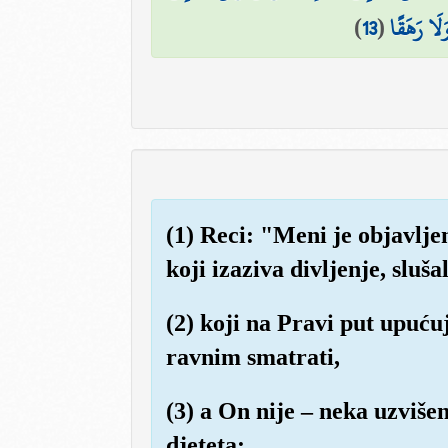
)
13
(
َلَا رَهَقًا
(1) Reci: "Meni je objavljen
koji izaziva divljenje, slušal
(2) koji na Pravi put upuć
ravnim smatrati,
(3) a On nije – neka uzviše
djeteta;