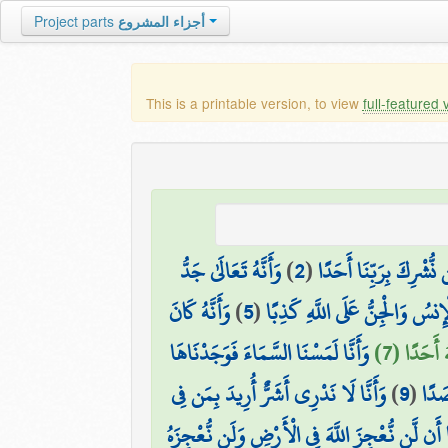
Project parts
أجزاء المشروع
This is a printable version, to view
full-featured 
وَأَنَّهُ تَعَالَىٰ جَدُّ
)
2
(
 نُّشْرِكَ بِرَبِّنَا أَحَدًا
وَأَنَّهُ كَانَ
)
5
(
ْإِنسُ وَالْجِنُّ عَلَى اللَّهِ كَذِبًا
ُ أَحَدًا (7
وَأَنَّا لَمَسْنَا السَّمَاءَ فَوَجَدْنَاهَا
وَأَنَّا لَا نَدْرِي أَشَرٌّ أُرِيدَ بِمَن فِي
)
9
(
صَدًا
َّا أَن لَّن نُّعْجِزَ اللَّهَ فِي الْأَرْضِ وَلَن نُّعْجِزَهُ