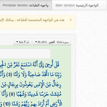
Printable Version
Main Version
الواجهة الرئيسية
واجهة الطباعة
×
هذه هي الواجهة المخصصة للطباعة ، يمكنك الإ
Al-Jinn
7
الجن
سورة Sura
آية Aya
قُلْ أُوحِيَ إِلَيَّ أَنَّهُ اسْتَمَعَ نَفَرٌ مِّنَ الْج
وَأَن
)
3
(
رَبِّنَا مَا اتَّخَذَ صَاحِبَةً وَلَا وَلَدًا
رِجَالٌ مِّنَ الْإِنسِ يَعُوذُونَ بِرِجَالٍ مِّنَ ال
وَأَنَّ
)
8
(
مُلِئَتْ حَرَسًا شَدِيدًا وَشُهُبًا
وَ
)
10
(
الْأَرْضِ أَمْ أَرَادَ بِهِمْ رَبُّهُمْ رَشَدًا