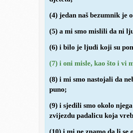
(4) jedan naš bezumnik je o
(5) a mi smo mislili da ni lj
(6) i bilo je ljudi koji su p
(7) i oni misle, kao što i vi 
(8) i mi smo nastojali da n
puno;
(9) i sjedili smo okolo njeg
zvijezdu padalicu koja vreb
(10) i mi ne znamo da li se 