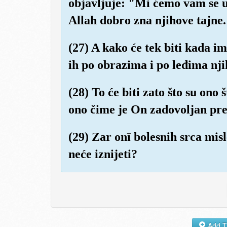
objavljuje: "Mi ćemo vam se 
Allah dobro zna njihove tajne.
(27) A kako će tek biti kada i
ih po obrazima i po leđima nj
(28) To će biti zato što su ono 
ono čime je On zadovoljan prez
(29) Zar onī bolesnih srca misl
neće iznijeti?