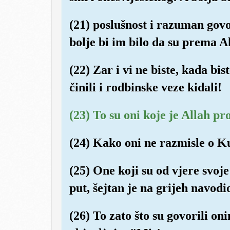
(21) poslušnost i razuman gov
bolje bi im bilo da su prema Al
(22) Zar i vi ne biste, kada bis
činili i rodbinske veze kidali!
(23) To su oni koje je Allah pro
(24) Kako oni ne razmisle o Ku
(25) One koji su od vjere svoje
put, šejtan je na grijeh navodi
(26) To zato što su govorili on