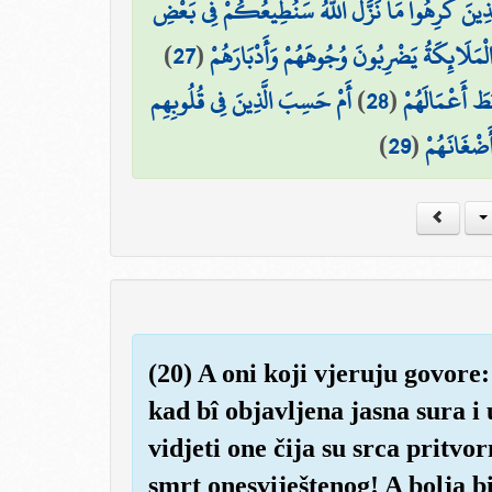
 لِلَّذِينَ كَرِهُوا مَا نَزَّلَ اللَّهُ سَنُطِيعُكُمْ فِي بَعْضِ
)
27
(
الْمَلَائِكَةُ يَضْرِبُونَ وُجُوهَهُمْ وَأَدْبَارَهُمْ
أَمْ حَسِبَ الَّذِينَ فِي قُلُوبِهِم
)
28
(
َطَ أَعْمَالَهُمْ
)
29
(
َضْغَانَهُمْ
(20) A oni koji vjeruju govore
kad bî objavljena jasna sura i
vidjeti one čija su srca pritv
smrt onesviještenog! A bolja bi