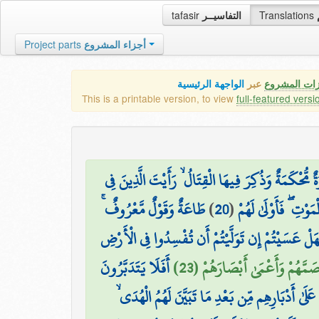
tafasir
التفاسيــر
Translations
Project parts
أجزاء المشروع
زات المشروع
عبر
الواجهة الرئيسية
This is a printable version, to view
full-featured versi
ٌ مُّحْكَمَةٌ وَذُكِرَ فِيهَا الْقِتَالُ ۙ رَأَيْتَ الَّذِينَ فِي
طَاعَةٌ وَقَوْلٌ مَّعْرُوفٌ ۚ
)
20
(
وْتِ ۖ فَأَوْلَىٰ لَهُمْ
َلْ عَسَيْتُمْ إِن تَوَلَّيْتُمْ أَن تُفْسِدُوا فِي الْأَرْضِ
أَصَمَّهُمْ وَأَعْمَىٰ أَبْصَارَهُمْ (23
أَفَلَا يَتَدَبَّرُونَ
ُوا عَلَىٰ أَدْبَارِهِم مِّن بَعْدِ مَا تَبَيَّنَ لَهُمُ الْهُدَى