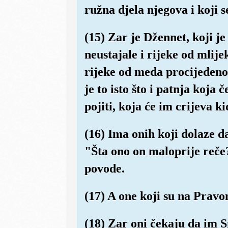
ružna djela njegova i koji 
(15) Zar je Džennet, koji j
neustajale i rijeke od mlije
rijeke od meda procijeđeno
je to isto što i patnja koja
pojiti, koja će im crijeva ki
(16) Ima onih koji dolaze da
"Šta ono on maloprije reče?"
povode.
(17) A one koji su na Pravo
(18) Zar oni čekaju da im S