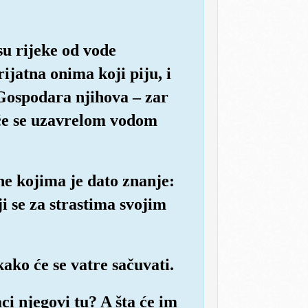
su rijeke od vode
ijatna onima koji piju, i
 Gospodara njihova – zar
ji će se uzavrelom vodom
one kojima je dato znanje:
ji se za strastima svojim
ako će se vatre sačuvati.
ci njegovi tu? A šta će im