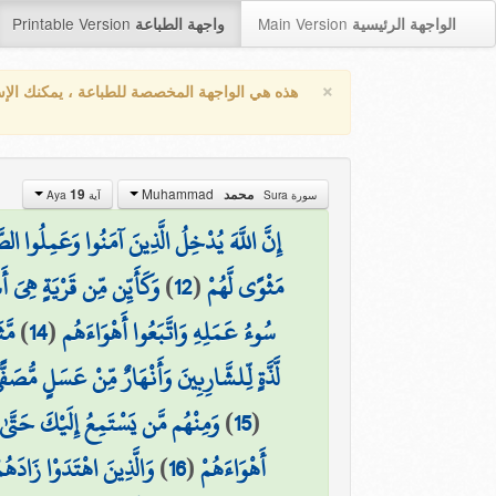
Printable Version
Main Version
الواجهة الرئيسية
واجهة الطباعة
×
هذه هي الواجهة المخصصة للطباعة ، يمكنك الإ
Muhammad
19
محمد
سورة Sura
آية Aya
إِنَّ اللَّهَ يُدْخِلُ الَّذِينَ آمَنُوا وَعَمِلُوا 
وَكَأَيِّن مِّن قَرْيَةٍ هِيَ أَ
)
12
(
مَثْوًى لَّهُمْ
مَّث
)
14
(
سُوءُ عَمَلِهِ وَاتَّبَعُوا أَهْوَاءَهُم
لَّذَّةٍ لِّلشَّارِبِينَ وَأَنْهَارٌ مِّنْ عَسَلٍ مُّصَف
وَمِنْهُم مَّن يَسْتَمِعُ إِلَيْكَ حَتَّىٰ إ
)
15
(
وَالَّذِينَ اهْتَدَوْا زَادَه
)
16
(
أَهْوَاءَهُمْ