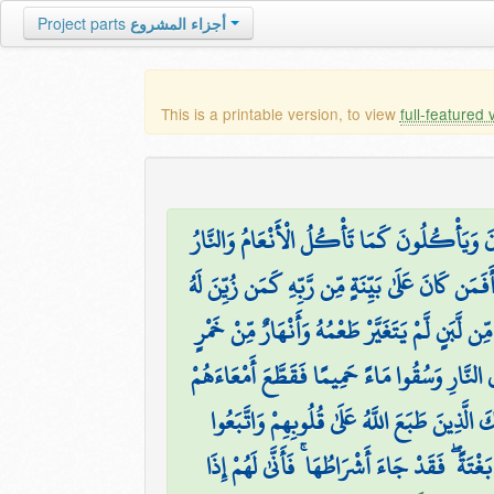
Project parts
أجزاء المشروع
This is a printable version, to view
full-featured 
ونَ وَيَأْكُلُونَ كَمَا تَأْكُلُ الْأَنْعَامُ وَالنَّارُ
َفَمَن كَانَ عَلَىٰ بَيِّنَةٍ مِّن رَّبِّهِ كَمَن زُيِّنَ لَهُ
ِن لَّبَنٍ لَّمْ يَتَغَيَّرْ طَعْمُهُ وَأَنْهَارٌ مِّنْ خَمْرٍ
ِي النَّارِ وَسُقُوا مَاءً حَمِيمًا فَقَطَّعَ أَمْعَاءَهُمْ
لَّذِينَ طَبَعَ اللَّهُ عَلَىٰ قُلُوبِهِمْ وَاتَّبَعُوا
تَةً ۖ فَقَدْ جَاءَ أَشْرَاطُهَا ۚ فَأَنَّىٰ لَهُمْ إِذَا