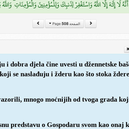
أَنَّهُ لَا إِلَٰهَ إِلَّا اللَّهُ وَاسْتَغْفِرْ لِذَنبِكَ وَلِلْمُؤْمِنِينَ وَالْمُؤْمِنَاتِ ۗ وَاللَّ
508
الصفحة Page
ju i dobra djela čine uvesti u džennetske baš
– koji se naslađuju i žderu kao što stoka žder
azorili, mnogo moćnijih od tvoga grada koji t
jasnu predstavu o Gospodaru svom kao onaj k