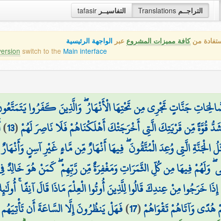
tafasir
التفاسيــر
Translations
التراجــم
ستفادة من
كافة مميزات المشروع
عبر
الواجهة الرئيسية
version
switch to the
Main interface
الصَّالِحَاتِ جَنَّاتٍ تَجْرِي مِن تَحْتِهَا الْأَنْهَارُ ۖ وَالَّذِينَ كَفَرُوا يَتَمَتَّعُ
أ
)
13
(
شَدُّ قُوَّةً مِّن قَرْيَتِكَ الَّتِي أَخْرَجَتْكَ أَهْلَكْنَاهُمْ فَلَا نَاصِرَ لَهُمْ
َلُ الْجَنَّةِ الَّتِي وُعِدَ الْمُتَّقُونَ ۖ فِيهَا أَنْهَارٌ مِّن مَّاءٍ غَيْرِ آسِنٍ وَأَنْهَارٌ مّ
ًّى ۖ وَلَهُمْ فِيهَا مِن كُلِّ الثَّمَرَاتِ وَمَغْفِرَةٌ مِّن رَّبِّهِمْ ۖ كَمَنْ هُوَ خَالِدٌ ف
ِذَا خَرَجُوا مِنْ عِندِكَ قَالُوا لِلَّذِينَ أُوتُوا الْعِلْمَ مَاذَا قَالَ آنِفًا ۚ أُولَٰئِكَ ا
فَهَلْ يَنظُرُونَ إِلَّا السَّاعَةَ أَن تَأْتِيَهُم بَغْ
)
17
(
ُمْ هُدًى وَآتَاهُمْ تَقْوَاهُمْ