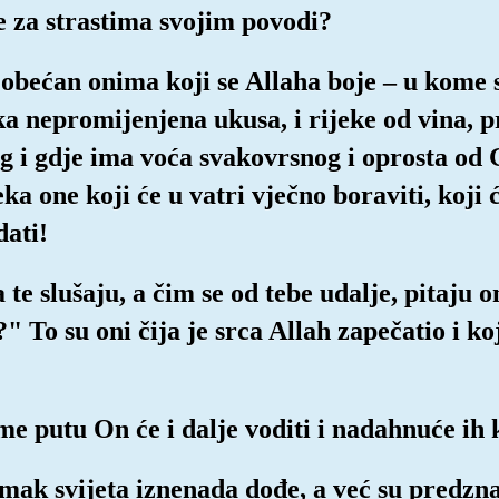
se za strastima svojim povodi?
e obećan onima koji se Allaha boje – u kome 
ka nepromijenjena ukusa, i rijeke od vina, pr
g i gdje ima voća svakovrsnog i oprosta od
 čeka one koji će u vatri vječno boraviti, ko
dati!
 te slušaju, a čim se od tebe udalje, pitaju 
 To su oni čija je srca Allah zapečatio i ko
me putu On će i dalje voditi i nadahnuće ih k
mak svijeta iznenada dođe, a već su predzna