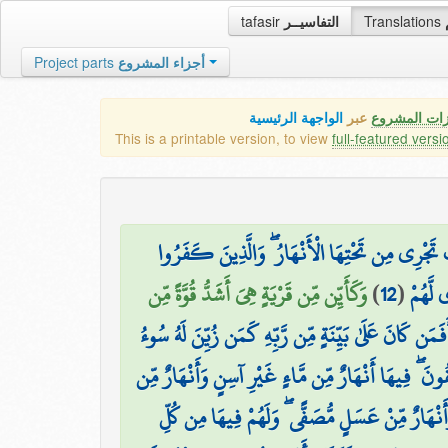
tafasir
التفاسيــر
Translations
Project parts
أجزاء المشروع
زات المشروع
عبر
الواجهة الرئيسية
This is a printable version, to view
full-featured versi
ٍ تَجْرِي مِن تَحْتِهَا الْأَنْهَارُ ۖ وَالَّذِينَ كَفَرُوا
وَكَأَيِّن مِّن قَرْيَةٍ هِيَ أَشَدُّ قُوَّةً مِّن
)
12
(
لَّهُمْ
َفَمَن كَانَ عَلَىٰ بَيِّنَةٍ مِّن رَّبِّهِ كَمَن زُيِّنَ لَهُ سُوءُ
تَّقُونَ ۖ فِيهَا أَنْهَارٌ مِّن مَّاءٍ غَيْرِ آسِنٍ وَأَنْهَارٌ مِّن
ينَ وَأَنْهَارٌ مِّنْ عَسَلٍ مُّصَفًّى ۖ وَلَهُمْ فِيهَا مِن كُلِّ