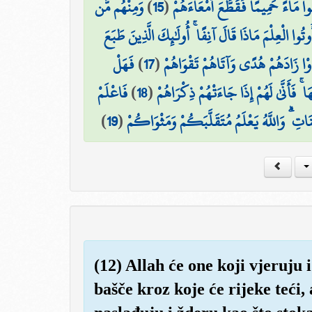
وَمِنْهُم مَّن
)
15
(
قُوا مَاءً حَمِيمًا فَقَطَّعَ أَمْعَاءَهُمْ
تُوا الْعِلْمَ مَاذَا قَالَ آنِفًا ۚ أُولَٰئِكَ الَّذِينَ طَبَعَ
فَهَلْ
)
17
(
َوْا زَادَهُمْ هُدًى وَآتَاهُمْ تَقْوَاهُمْ
فَاعْلَمْ
)
18
(
ۚ فَأَنَّىٰ لَهُمْ إِذَا جَاءَتْهُمْ ذِكْرَاهُمْ
)
19
(
ؤْمِنَاتِ ۗ وَاللَّهُ يَعْلَمُ مُتَقَلَّبَكُمْ وَمَثْوَاكُمْ
(12) Allah će one koji vjeruju 
bašče kroz koje će rijeke teći, 