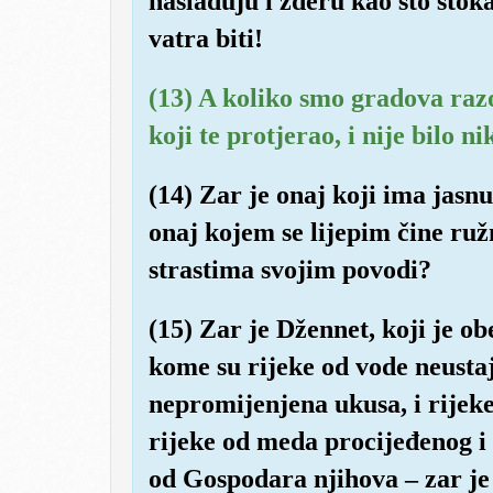
naslađuju i žderu kao što stoka
vatra biti!
(13) A koliko smo gradova raz
koji te protjerao, i nije bilo 
(14) Zar je onaj koji ima jas
onaj kojem se lijepim čine ružn
strastima svojim povodi?
(15) Zar je Džennet, koji je o
kome su rijeke od vode neustaj
nepromijenjena ukusa, i rijeke 
rijeke od meda procijeđenog i
od Gospodara njihova – zar je t