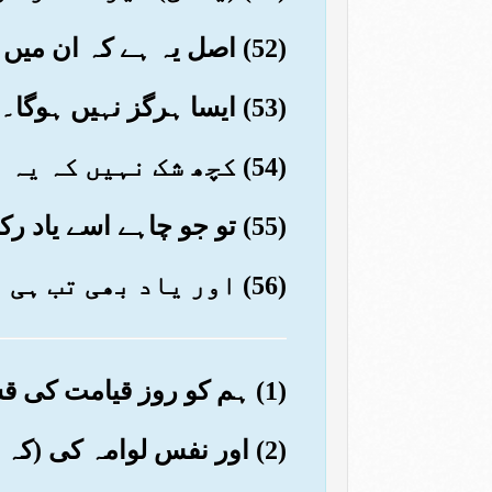
(52) اصل یہ ہے کہ ان میں سے ہر شخص یہ چاہتا ہے کہ اس کے پاس کھلی ہوئی کتاب آئے
(53) ایسا ہرگز نہیں ہوگا۔ حقیقت یہ ہے کہ ان کو آخرت کا خوف ہی نہیں
(54) کچھ شک نہیں کہ یہ نصیحت ہے
(55) تو جو چاہے اسے یاد رکھے
(56) اور یاد بھی تب ہی رکھیں گے جب خدا چاہے۔ وہی ڈرنے کے لائق اور بخشش کا مالک ہے
(1) ہم کو روز قیامت کی قسم
(2) اور نفس لوامہ کی (کہ سب لوگ اٹھا کر) کھڑے کئے جائیں گے