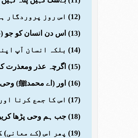
(12) اس روز پروردگار ہی کے پاس ٹھکانا ہے
(13) اس دن انسان کو جو (عمل) اس نے آگے بھیجے اور پیچھے چھوڑے ہوں گے سب بتا دیئے جائیں گے
(14) بلکہ انسان آپ اپنا گواہ ہے
(15) اگرچہ عذر ومعذرت کرتا رہے
(16) اور (اے محمدﷺ) وحی کے پڑھنے کے لئے اپنی زبان نہ چلایا کرو کہ اس کو جلد یاد کرلو
(17) اس کا جمع کرنا اور پڑھانا ہمارے ذمے ہے
(18) جب ہم وحی پڑھا کریں تو تم (اس کو سنا کرو اور) پھر اسی طرح پڑھا کرو
(19) پھر اس (کے معانی) کا بیان بھی ہمارے ذمے ہے