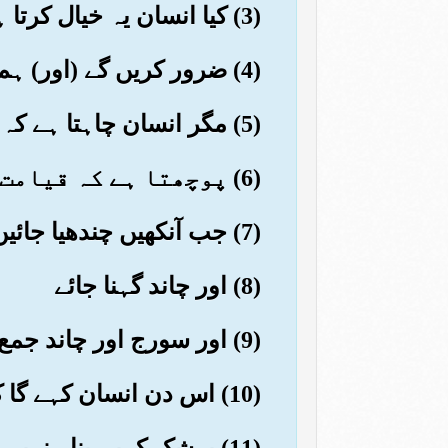
(3) کیا انسان یہ خیال کرتا ہے کہ ہم اس کی (بکھری ہوئی) ہڈیاں اکٹھی نہیں کریں گے؟
(4) ضرور کریں گے (اور) ہم اس بات پر قادر ہیں کہ اس کی پور پور درست کردیں
(5) مگر انسان چاہتا ہے کہ آگے کو خود سری کرتا جائے
(6) پوچھتا ہے کہ قیامت کا دن کب ہوگا؟
(7) جب آنکھیں چندھیا جائیں
(8) اور چاند گہنا جائے
(9) اور سورج اور چاند جمع کردیئے جائیں
(10) اس دن انسان کہے گا کہ (اب) کہاں بھاگ جاؤں؟
(11) بےشک کہیں پناہ نہیں