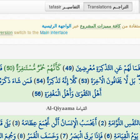
التراجــم
Translations
التفاسيــر
tafasir
ستفادة من
كافة مميزات المشروع
عبر
الواجهة الرئيسية
version
switch to the
Main interface
َمَا لَهُمْ عَنِ التَّذْكِرَةِ مُعْرِضِينَ
(
49
)
كَأَنَّهُمْ حُمُرٌ مُّسْتَنفِرَةٌ (50)
فَ
ا ۖ بَل لَّا يَخَافُونَ الْآخِرَةَ
(
53
)
كَلَّا إِنَّهُ تَذْكِرَةٌ
(
54
)
فَمَن شَاءَ ذَكَرَهُ
أَهْلُ التَّقْوَىٰ وَأَهْلُ الْمَغْفِرَةِ
(
56
)
القيامة Al-Qiyaama
لنَّفْسِ اللَّوَّامَةِ
(
2
)
أَيَحْسَبُ الْإِنسَانُ أَلَّن نَّجْمَعَ عِظَامَهُ
(
3
)
بَلَىٰ ق
يَوْمُ الْقِيَامَةِ
(
6
)
فَإِذَا بَرِقَ الْبَصَرُ
(
7
)
وَخَسَفَ الْقَمَرُ
(
8
)
وَجُمِعَ ال