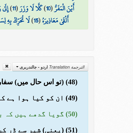
أَيْنَ الْمَفَرُّ
(
10
)
كَلَّا لَا وَزَرَ
(
11
)
إِلَىٰ 
أَلْقَىٰ مَعَاذِيرَهُ
(
15
)
لَا تُحَرِّكْ بِهِ لِس
الترجمة Translation
اردو - جالندربرى
(48) (تو اس حال میں) سفارش کرنے والوں کی سفارش ان کے حق میں کچھ فائدہ نہ دے گی
(49) ان کو کیا ہوا ہے کہ نصیحت سے روگرداں ہو رہے ہیں
(50) گویا گدھے ہیں کہ بدک جاتے ہیں
(51) (یعنی) شیر سے ڈر کر بھاگ جاتے ہیں