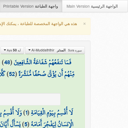
Printable Version
Main Version
الواجهة الرئيسية
واجهة الطباعة
×
هذه هي الواجهة المخصصة للطباعة ، يمكنك الإ
Al-Muddaththir
المدثر
50
سورة Sura
آية Aya
فَمَا تَنفَعُهُمْ شَفَاعَةُ الشَّافِعِينَ
(
48
)
ف
مِّنْهُمْ أَن يُؤْتَىٰ صُحُفًا مُّنَشَّرَةً
(
52
)
كَلَّ
لَا أُقْسِمُ بِيَوْمِ الْقِيَامَةِ
(
1
)
وَلَا أُقْسِمُ بِا
الْإِنسَانُ لِيَفْجُرَ أَمَامَهُ
(
5
)
يَسْأَلُ أَيَّانَ 