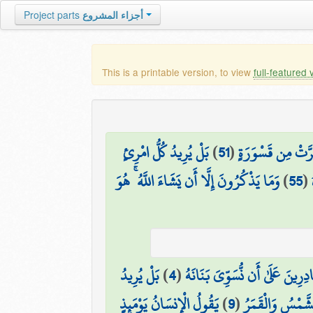
أجزاء المشروع
Project parts
This is a printable version, to view
full-featured 
رَّتْ مِن قَسْوَرَةٍ
(
51
)
بَلْ يُرِيدُ كُلُّ امْرِئٍ
(
55
)
وَمَا يَذْكُرُونَ إِلَّا أَن يَشَاءَ اللَّهُ ۚ هُوَ
َادِرِينَ عَلَىٰ أَن نُّسَوِّيَ بَنَانَهُ
(
4
)
بَلْ يُرِيدُ
شَّمْسُ وَالْقَمَرُ
(
9
)
يَقُولُ الْإِنسَانُ يَوْمَئِذٍ