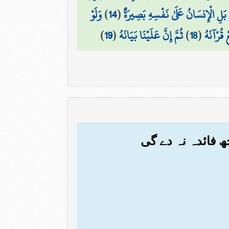
بَلِ الْإِنسَانُ عَلَىٰ نَفْسِهِ بَصِيرَةٌ
(
14
)
وَلَوْ
عْ قُرْآنَهُ
(
18
)
ثُمَّ إِنَّ عَلَيْنَا بَيَانَهُ
(
19
)