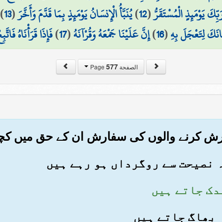
رَبِّكَ يَوْمَئِذٍ الْمُسْتَقَرُّ
(
12
)
يُنَبَّأُ الْإِنسَانُ يَوْمَئِذٍ بِمَا قَدَّمَ وَأَخَّرَ
(
13
)
َانَكَ لِتَعْجَلَ بِهِ
(
16
)
إِنَّ عَلَيْنَا جَمْعَهُ وَقُرْآنَهُ
(
17
)
فَإِذَا قَرَأْنَاهُ فَاتَّبِ
577
الصفحة Page