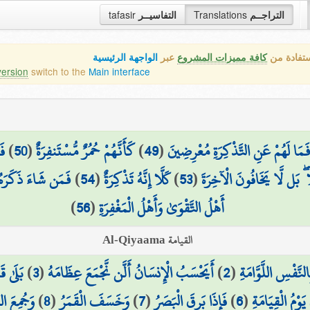
التراجــم
Translations
التفاسيــر
tafasir
ستفادة من
كافة مميزات المشروع
عبر
الواجهة الرئيسية
version
switch to the
Main interface
َمَا لَهُمْ عَنِ التَّذْكِرَةِ مُعْرِضِينَ
(
49
)
كَأَنَّهُمْ حُمُرٌ مُّسْتَنفِرَةٌ
(
50
)
فَ
ا ۖ بَل لَّا يَخَافُونَ الْآخِرَةَ
(
53
)
كَلَّا إِنَّهُ تَذْكِرَةٌ
(
54
)
فَمَن شَاءَ ذَكَرَهُ
أَهْلُ التَّقْوَىٰ وَأَهْلُ الْمَغْفِرَةِ
(
56
)
القيامة Al-Qiyaama
لنَّفْسِ اللَّوَّامَةِ
(
2
)
أَيَحْسَبُ الْإِنسَانُ أَلَّن نَّجْمَعَ عِظَامَهُ
(
3
)
بَلَىٰ ق
يَوْمُ الْقِيَامَةِ
(
6
)
فَإِذَا بَرِقَ الْبَصَرُ
(
7
)
وَخَسَفَ الْقَمَرُ
(
8
)
وَجُمِعَ ال