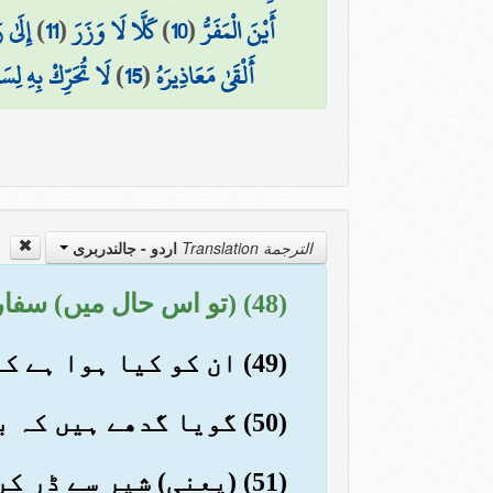
أَيْنَ الْمَفَرُّ
(
10
)
كَلَّا لَا وَزَرَ
(
11
)
إِلَىٰ 
أَلْقَىٰ مَعَاذِيرَهُ
(
15
)
لَا تُحَرِّكْ بِهِ لِس
الترجمة Translation
اردو - جالندربرى
(48) (تو اس حال میں) سفارش کرنے والوں کی سفارش ان کے حق میں کچھ فائدہ نہ دے گی
(49) ان کو کیا ہوا ہے کہ نصیحت سے روگرداں ہو رہے ہیں
(50) گویا گدھے ہیں کہ بدک جاتے ہیں
(51) (یعنی) شیر سے ڈر کر بھاگ جاتے ہیں