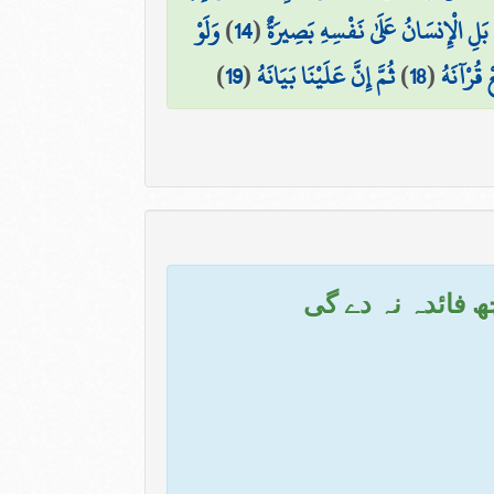
بَلِ الْإِنسَانُ عَلَىٰ نَفْسِهِ بَصِيرَةٌ
(
14
)
وَلَوْ
عْ قُرْآنَهُ
(
18
)
ثُمَّ إِنَّ عَلَيْنَا بَيَانَهُ
(
19
)