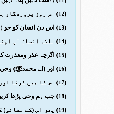
(12) اس روز پروردگار ہی کے پاس ٹھکانا ہے
(13) اس دن انسان کو جو (عمل) اس نے آگے بھیجے اور پیچھے چھوڑے ہوں گے سب بتا دیئے جائیں گے
(14) بلکہ انسان آپ اپنا گواہ ہے
(15) اگرچہ عذر ومعذرت کرتا رہے
(16) اور (اے محمدﷺ) وحی کے پڑھنے کے لئے اپنی زبان نہ چلایا کرو کہ اس کو جلد یاد کرلو
(17) اس کا جمع کرنا اور پڑھانا ہمارے ذمے ہے
(18) جب ہم وحی پڑھا کریں تو تم (اس کو سنا کرو اور) پھر اسی طرح پڑھا کرو
(19) پھر اس (کے معانی) کا بیان بھی ہمارے ذمے ہے