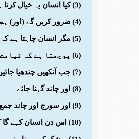
(3) کیا انسان یہ خیال کرتا ہے کہ ہم اس کی (بکھری ہوئی) ہڈیاں اکٹھی نہیں کریں گے؟
(4) ضرور کریں گے (اور) ہم اس بات پر قادر ہیں کہ اس کی پور پور درست کردیں
(5) مگر انسان چاہتا ہے کہ آگے کو خود سری کرتا جائے
(6) پوچھتا ہے کہ قیامت کا دن کب ہوگا؟
(7) جب آنکھیں چندھیا جائیں
(8) اور چاند گہنا جائے
(9) اور سورج اور چاند جمع کردیئے جائیں
(10) اس دن انسان کہے گا کہ (اب) کہاں بھاگ جاؤں؟
(11) بےشک کہیں پناہ نہیں