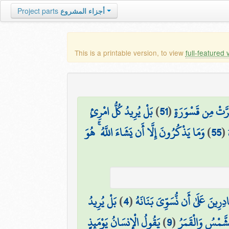
أجزاء المشروع
Project parts
This is a printable version, to view
full-featured 
رَّتْ مِن قَسْوَرَةٍ
(
51
)
بَلْ يُرِيدُ كُلُّ امْرِئٍ
(
55
)
وَمَا يَذْكُرُونَ إِلَّا أَن يَشَاءَ اللَّهُ ۚ هُوَ
َادِرِينَ عَلَىٰ أَن نُّسَوِّيَ بَنَانَهُ
(
4
)
بَلْ يُرِيدُ
شَّمْسُ وَالْقَمَرُ
(
9
)
يَقُولُ الْإِنسَانُ يَوْمَئِذٍ