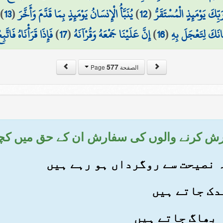
رَبِّكَ يَوْمَئِذٍ الْمُسْتَقَرُّ
(
12
)
يُنَبَّأُ الْإِنسَانُ يَوْمَئِذٍ بِمَا قَدَّمَ وَأَخَّرَ
(
13
)
َانَكَ لِتَعْجَلَ بِهِ
(
16
)
إِنَّ عَلَيْنَا جَمْعَهُ وَقُرْآنَهُ
(
17
)
فَإِذَا قَرَأْنَاهُ فَاتَّبِ
577
الصفحة Page