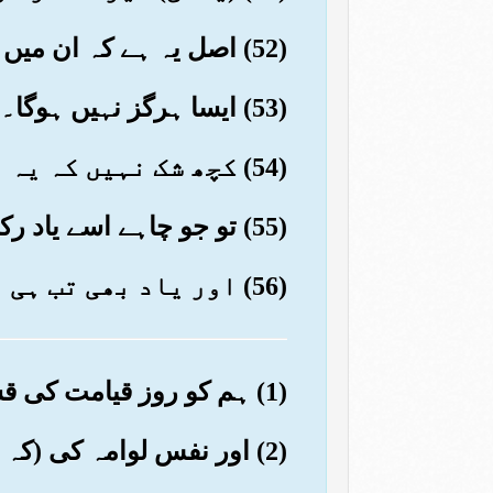
(52) اصل یہ ہے کہ ان میں سے ہر شخص یہ چاہتا ہے کہ اس کے پاس کھلی ہوئی کتاب آئے
(53) ایسا ہرگز نہیں ہوگا۔ حقیقت یہ ہے کہ ان کو آخرت کا خوف ہی نہیں
(54) کچھ شک نہیں کہ یہ نصیحت ہے
(55) تو جو چاہے اسے یاد رکھے
(56) اور یاد بھی تب ہی رکھیں گے جب خدا چاہے۔ وہی ڈرنے کے لائق اور بخشش کا مالک ہے
(1) ہم کو روز قیامت کی قسم
(2) اور نفس لوامہ کی (کہ سب لوگ اٹھا کر) کھڑے کئے جائیں گے