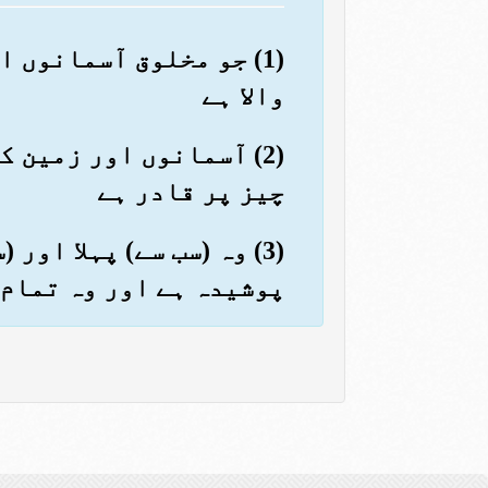
(1) جو مخلوق آسمانوں 
والا ہے
(2) آسمانوں اور زمین 
چیز پر قادر ہے
(3) وہ (سب سے) پہلا او
پوشیدہ ہے اور وہ تمام 