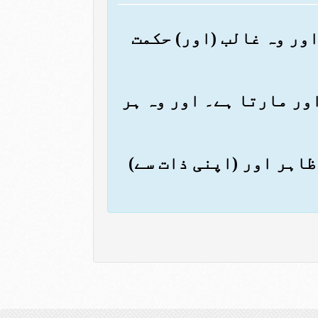
اور وہ غالب (اور) حکمت
اور مارتا ہے۔ اور وہ ہر
) ظاہر اور (اپنی ذات سے)