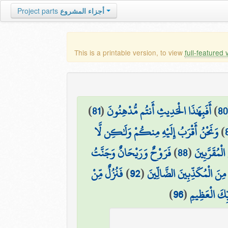
أجزاء المشروع
Project parts
This is a printable version, to view
full-featured 
80
)
أَفَبِهَٰذَا الْحَدِيثِ أَنتُم مُّدْهِنُونَ
(
81
)
)
وَنَحْنُ أَقْرَبُ إِلَيْهِ مِنكُمْ وَلَٰكِن لَّا
لْمُقَرَّبِينَ
(
88
)
فَرَوْحٌ وَرَيْحَانٌ وَجَنَّتُ
مِنَ الْمُكَذِّبِينَ الضَّالِّينَ
(
92
)
فَنُزُلٌ مِّنْ
ِّكَ الْعَظِيمِ
(
96
)