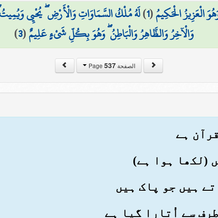
هُوَ الْعَزِيزُ الْحَكِيمُ
(
1
)
لَهُ مُلْكُ السَّمَاوَاتِ وَالْأَرْضِ ۖ يُحْيِي وَيُمِيتُ ۖ 
وَالْآخِرُ وَالظَّاهِرُ وَالْبَاطِنُ ۖ وَهُوَ بِكُلِّ شَيْءٍ عَلِيمٌ
(
3
)
537
الصفحة Page