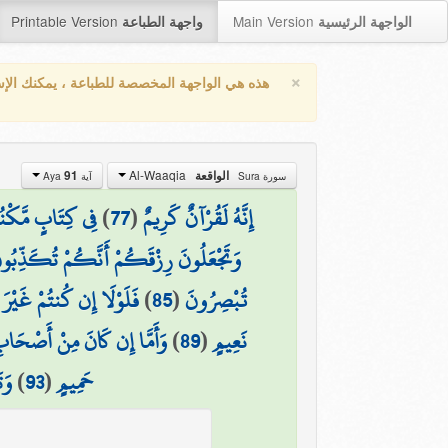
Printable Version
Main Version
الواجهة الرئيسية
واجهة الطباعة
×
هذه هي الواجهة المخصصة للطباعة ، يمكنك الإ
Al-Waaqia
الواقعة
91
سورة Sura
آية Aya
إِنَّهُ لَقُرْآنٌ كَرِيمٌ
(
77
)
فِي كِتَابٍ مَّكْن
وَتَجْعَلُونَ رِزْقَكُمْ أَنَّكُمْ تُكَذِّبُون
تُبْصِرُونَ
(
85
)
فَلَوْلَا إِن كُنتُمْ غَيْرَ 
نَعِيمٍ
(
89
)
وَأَمَّا إِن كَانَ مِنْ أَصْحَابِ
حَمِيمٍ
(
93
)
وَت