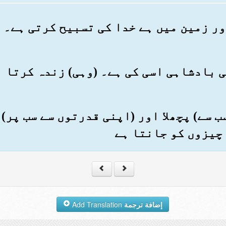
اور زمین میں ہے خدا کی تسبیح کرتی ہے۔ 
کی بادشاہی اسی کی ہے۔ (وہی) زندہ کرتا 
ر (سب سے) پچھلا اور (اپنی قدرتوں سے سب پر
چیزوں کو جانتا ہے
إضافة ترجمة
Add Translation