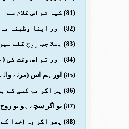
(81) کیا تم اس کلام سے انکار کرتے ہو؟
(82) اور اپنا وظیفہ یہ بناتے ہو کہ (اسے) جھٹلاتے ہو
(83) بھلا جب روح گلے میں آ پہنچتی ہے
(84) اور تم اس وقت کی (حالت کو) دیکھا کرتے ہو
(85) اور ہم اس (مرنے والے) سے تم سے بھی زیادہ نزدیک ہوتے ہیں لیکن تم کو نظر نہیں آتے
(86) پس اگر تم کسی کے بس میں نہیں ہو
(87) تو اگر سچے ہو تو روح کو پھیر کیوں نہیں لیتے؟
(88) پھر اگر وہ (خدا کے) مقربوں میں سے ہے