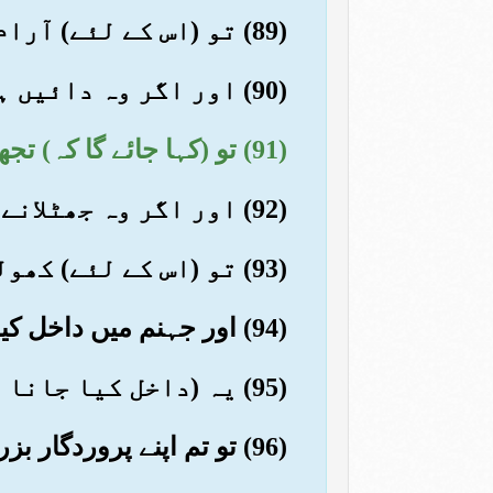
(89) تو (اس کے لئے) آرام اور خوشبودار پھول اور نعمت کے باغ ہیں
(90) اور اگر وہ دائیں ہاتھ والوں میں سے ہے
(91) تو (کہا جائے گا کہ) تجھ پر داہنے ہاتھ والوں کی طرف سے سلام
(92) اور اگر وہ جھٹلانے والے گمراہوں میں سے ہے
(93) تو (اس کے لئے) کھولتے پانی کی ضیافت ہے
(94) اور جہنم میں داخل کیا جانا
(95) یہ (داخل کیا جانا یقیناً صحیح یعنی) حق الیقین ہے
(96) تو تم اپنے پروردگار بزرگ کے نام کی تسبیح کرتے رہو