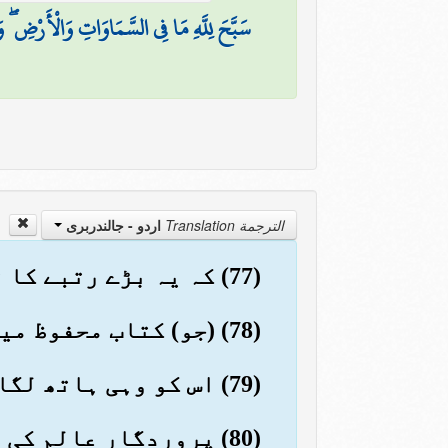
سَبَّحَ لِلَّهِ مَا فِي السَّمَاوَاتِ وَالْأَرْضِ ۖ وَ
الترجمة Translation
اردو - جالندربرى
(77) کہ یہ بڑے رتبے کا قرآن ہے
(78) (جو) کتاب محفوظ میں (لکھا ہوا ہے)
(79) اس کو وہی ہاتھ لگاتے ہیں جو پاک ہیں
(80) پروردگار عالم کی طرف سے اُتارا گیا ہے