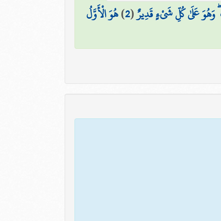
وَهُوَ عَلَىٰ كُلِّ شَيْءٍ قَدِيرٌ
(
2
)
هُوَ الْأَوَّلُ