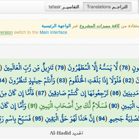
التراجــم
Translations
التفاسيــر
tafasir
ستفادة من
كافة مميزات المشروع
عبر
الواجهة الرئيسية
version
switch to the
Main interface
ُونٍ
(
78
)
لَّا يَمَسُّهُ إِلَّا الْمُطَهَّرُونَ
(
79
)
تَنزِيلٌ مِّن رَّبِّ الْعَالَمِينَ
(
َ
(
82
)
فَلَوْلَا إِذَا بَلَغَتِ الْحُلْقُومَ
(
83
)
وَأَنتُمْ حِينَئِذٍ تَنظُرُونَ
(
84
مَدِينِينَ
(
86
)
تَرْجِعُونَهَا إِن كُنتُمْ صَادِقِينَ
(
87
)
فَأَمَّا إِن كَانَ مِنَ ا
 الْيَمِينِ
(
90
)
فَسَلَامٌ لَّكَ مِنْ أَصْحَابِ الْيَمِينِ (91)
وَأَمَّا إِن كَانَ 
َصْلِيَةُ جَحِيمٍ
(
94
)
إِنَّ هَٰذَا لَهُوَ حَقُّ الْيَقِينِ
(
95
)
فَسَبِّحْ بِاسْمِ رَب
الحديد Al-Hadid