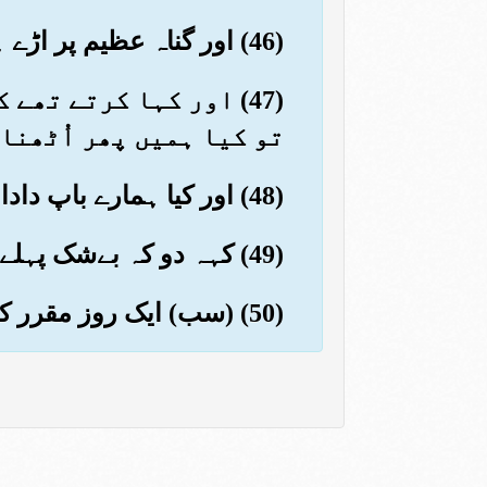
(46) اور گناہ عظیم پر اڑے ہوئے تھے
(47) اور کہا کرتے تھے
تو کیا ہمیں پھر اُٹھنا
(48) اور کیا ہمارے باپ دادا کو بھی؟
(49) کہہ دو کہ بےشک پہلے اور پچھلے
(50) (سب) ایک روز مقرر کے وقت پر جمع کئے جائیں گے