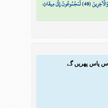
 وَالْآخِرِينَ
(
49
)
لَمَجْمُوعُونَ إِلَىٰ مِيقَاتِ