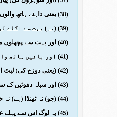
(38) یعنی داہنے ہاتھ والوں کے لئے
(39) (یہ) بہت سے اگلے لوگوں میں سے ہیں
(40) اور بہت سے پچھلوں میں سے
(41) اور بائیں ہاتھ والے (افسوس) بائیں ہاتھ والے کیا (ہی عذاب میں) ہیں
(42) (یعنی دوزخ کی) لپٹ اور کھولتے ہوئے پانی میں
(43) اور سیاہ دھوئیں کے سائے میں
(44) (جو) نہ ٹھنڈا (ہے) نہ خوشنما
(45) یہ لوگ اس سے پہلے عیشِ نعیم میں پڑے ہوئے تھے