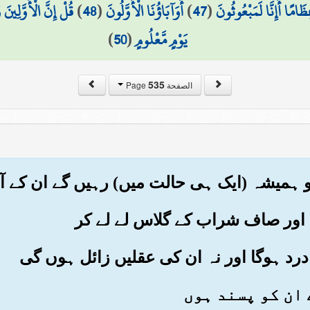
ِظَامًا أَإِنَّا لَمَبْعُوثُونَ
(
47
)
أَوَآبَاؤُنَا الْأَوَّلُونَ
(
48
)
قُلْ إِنَّ الْأَوَّلِينَ
يَوْمٍ مَّعْلُومٍ
(
50
)
535
الصفحة Page