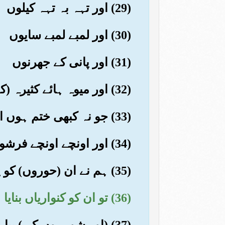
(29) اور تہہ بہ تہہ کیلوں
(30) اور لمبے لمبے سایوں
(31) اور پانی کے جھرنوں
(32) اور میوہ ہائے کثیرہ (کے باغوں) میں
(33) جو نہ کبھی ختم ہوں اور نہ ان سے کوئی روکے
(34) اور اونچے اونچے فرشوں میں
(35) ہم نے ان (حوروں) کو پیدا کیا
(36) تو ان کو کنواریاں بنایا
(37) (اور شوہروں کی) پیاریاں اور ہم عمر