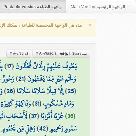
Printable Version
Main Version
الواجهة الرئيسية
واجهة الطباعة
×
هذه هي الواجهة المخصصة للطباعة ، يمكنك الإ
Al-Waaqia
الواقعة
36
سورة Sura
آية Aya
يَطُوفُ عَلَيْهِمْ وِلْدَانٌ مُّخَلَّدُونَ
(
17
)
بِ
وَلَحْمِ طَيْرٍ مِّمَّا يَشْتَهُونَ
(
21
)
وَحُورٌ ع
(
25
)
إِلَّا قِيلًا سَلَامًا سَلَامًا
(
26
)
وَ
وَمَاءٍ مَّسْكُوبٍ
(
31
)
وَفَاكِهَةٍ كَثِيرَةٍ
(
(36)
عُرُبًا أَتْرَابًا
(
37
)
لِّأَصْحَابِ الْيَ
سَمُومٍ وَحَمِيمٍ
(
42
)
وَظِلٍّ مِّن يَحْمُومٍ
(