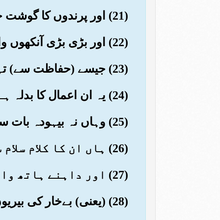
(21) اور پرندوں کا گوشت جس قسم کا ان کا جی چاہے
(22) اور بڑی بڑی آنکھوں والی حوریں
(23) جیسے (حفاظت سے) تہہ کئے ہوئے (آب دار) موتی
(24) یہ ان اعمال کا بدلہ ہے جو وہ کرتے تھے
(25) وہاں نہ بیہودہ بات سنیں گے اور نہ گالی گلوچ
(26) ہاں ان کا کلام سلام سلام (ہوگا)
(27) اور داہنے ہاتھ والے (سبحان الله) داہنے ہاتھ والے کیا (ہی عیش میں) ہیں
(28) (یعنی) بےخار کی بیریوں