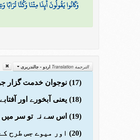
وَكَانُوا يَقُولُونَ أَئِذَا مِتْنَا وَكُنَّا تُرَابًا وَع
الترجمة Translation
اردو - جالندربرى
(17) نوجوان خدمت گزار جو ہمیشہ (ایک ہی حالت میں) رہیں گے ان کے آس پاس پھریں گے
(18) یعنی آبخورے اور آفتابے اور صاف شراب کے گلاس لے لے کر
(19) اس سے نہ تو سر میں درد ہوگا اور نہ ان کی عقلیں زائل ہوں گی
(20) اور میوے جس طرح کے ان کو پسند ہوں