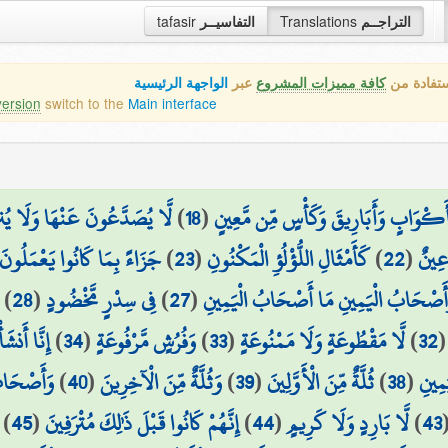
التراجــم
Translations
التفاسيــر
tafasir
ستفادة من
كافة مميزات المشروع
عبر
الواجهة الرئيسية
version
switch to the
Main interface
أَكْوَابٍ وَأَبَارِيقَ وَكَأْسٍ مِّن مَّعِينٍ
(
18
)
لَّا يُصَدَّعُونَ عَنْهَا وَلَا يُن
ِينٌ
(
22
)
كَأَمْثَالِ اللُّؤْلُؤِ الْمَكْنُونِ
(
23
)
جَزَاءً بِمَا كَانُوا يَعْمَلُونَ
أَصْحَابُ الْيَمِينِ مَا أَصْحَابُ الْيَمِينِ
(
27
)
فِي سِدْرٍ مَّخْضُودٍ
(
28
)
32
)
لَّا مَقْطُوعَةٍ وَلَا مَمْنُوعَةٍ
(
33
)
وَفُرُشٍ مَّرْفُوعَةٍ
(
34
)
إِنَّا أَنشَ
مِينِ
(
38
)
ثُلَّةٌ مِّنَ الْأَوَّلِينَ
(
39
)
وَثُلَّةٌ مِّنَ الْآخِرِينَ
(
40
)
وَأَصْحَاب
43
)
لَّا بَارِدٍ وَلَا كَرِيمٍ
(
44
)
إِنَّهُمْ كَانُوا قَبْلَ ذَٰلِكَ مُتْرَفِينَ
(
45
)