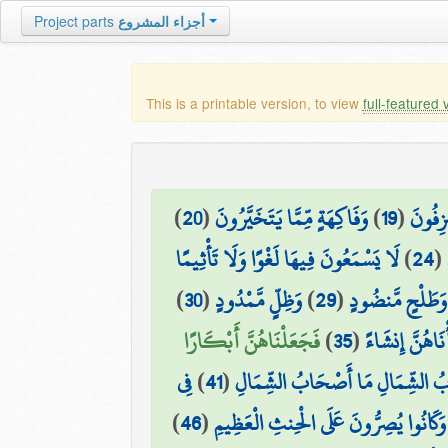
أجزاء المشروع
Project parts
This is a printable version, to view
full-featured 
زِفُونَ
(
19
)
وَفَاكِهَةٍ مِّمَّا يَتَخَيَّرُونَ
(
20
)
(
24
)
لَا يَسْمَعُونَ فِيهَا لَغْوًا وَلَا تَأْثِيمًا
وَطَلْحٍ مَّنضُودٍ
(
29
)
وَظِلٍّ مَّمْدُودٍ
(
30
)
أْنَاهُنَّ إِنشَاءً
(
35
)
فَجَعَلْنَاهُنَّ أَبْكَارًا
ُ الشِّمَالِ مَا أَصْحَابُ الشِّمَالِ
(
41
)
فِي
وَكَانُوا يُصِرُّونَ عَلَى الْحِنثِ الْعَظِيمِ
(
46
)