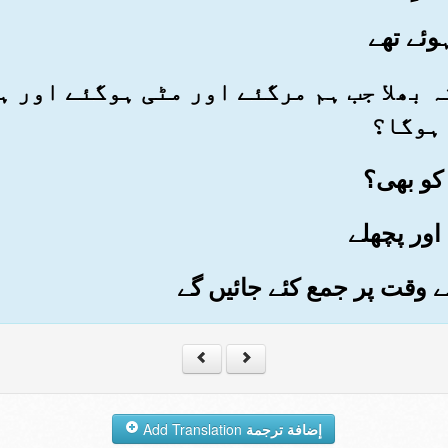
 کہ بھلا جب ہم مرگئے اور مٹی ہوگئے اور 
 ہوگا؟
إضافة ترجمة
Add Translation