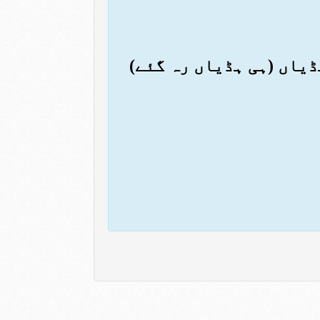
ہڈیاں (ہی ہڈیاں رہ گئے)