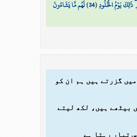
 ذَٰلِكَ يَوْمُ الْخُلُودِ
(
34
)
لَهُم مَّا يَشَاءُونَ
 میں گزرتے ہیں ہم ان کو
یں بیٹھے ہیں، لکھ لیتے