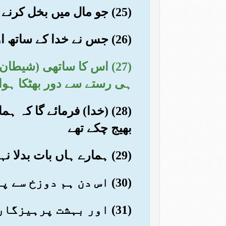
(25) جو مال میں بخل کرنے والا حد سے بڑھنے والا شبہے نکالنے والا تھا
(26) جس نے خدا کے ساتھ اور معبود مقرر کر رکھے تھے۔ تو اس کو سخت عذاب میں ڈال دو
(27) اس کا ساتھی (شیطان
ہی رستے سے دور بھٹکا ہوا 
(28) (خدا) فرمائے گا ک
بھیج چکے تھے
(29) ہمارے ہاں بات بدلا نہیں کرتی اور ہم بندوں پر ظلم نہیں کیا کرتے
(30) اس دن ہم دوزخ سے پوچھیں گے کہ کیا تو بھر گئی؟ وہ کہے گی کہ کچھ اور بھی ہے؟
(31) اور بہشت پرہیزگاروں کے قریب کردی جائے گی (کہ مطلق) دور نہ ہوگی