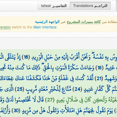
التراجــم
Translations
التفاسيــر
tafasir
ستفادة من
كافة مميزات المشروع
عبر
الواجهة الرئيسية
version
switch to the
Main interface
ِسُ بِهِ نَفْسُهُ ۖ وَنَحْنُ أَقْرَبُ إِلَيْهِ مِنْ حَبْلِ الْوَرِيدِ
(
16
)
إِذْ يَتَلَقَّى ال
ٌ عَتِيدٌ
(
18
)
وَجَاءَتْ سَكْرَةُ الْمَوْتِ بِالْحَقِّ ۖ ذَٰلِكَ مَا كُنتَ مِنْهُ تَحِيد
وَشَهِيدٌ
(
21
)
لَّقَدْ كُنتَ فِي غَفْلَةٍ مِّنْ هَٰذَا فَكَشَفْنَا عَنكَ غِطَاءَكَ ف
نَّمَ كُلَّ كَفَّارٍ عَنِيدٍ
(
24
)
مَّنَّاعٍ لِّلْخَيْرِ مُعْتَدٍ مُّرِيبٍ
(
25
)
الَّذِي جَعَ
طْغَيْتُهُ وَلَٰكِن كَانَ فِي ضَلَالٍ بَعِيدٍ (27)
قَالَ لَا تَخْتَصِمُوا لَدَيَّ وَقَ
)
يَوْمَ نَقُولُ لِجَهَنَّمَ هَلِ امْتَلَأْتِ وَتَقُولُ هَلْ مِن مَّزِيدٍ
(
30
)
وَأُزْلِف