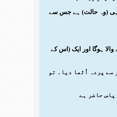
 یہی (وہ حالت) ہے جس سے
والا ہوگا اور ایک (اس کے
ر سے پردہ اُٹھا دیا۔ تو