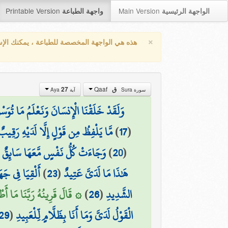
Printable Version
Main Version
الواجهة الرئيسية
واجهة الطباعة
×
هذه هي الواجهة المخصصة للطباعة ، يمكنك الإ
Qaaf
ق
27
سورة Sura
آية Aya
وَلَقَدْ خَلَقْنَا الْإِنسَانَ وَنَعْلَمُ مَا تُوَسْو
(
17
)
مَّا يَلْفِظُ مِن قَوْلٍ إِلَّا لَدَيْهِ رَقِيب
(
20
)
وَجَاءَتْ كُلُّ نَفْسٍ مَّعَهَا سَائِقٌ 
هَٰذَا مَا لَدَيَّ عَتِيدٌ
(
23
)
أَلْقِيَا فِي جَهَ
الشَّدِيدِ
(
26
)
۞ قَالَ قَرِينُهُ رَبَّنَا مَا أَ
الْقَوْلُ لَدَيَّ وَمَا أَنَا بِظَلَّامٍ لِّلْعَبِيدِ
(
29