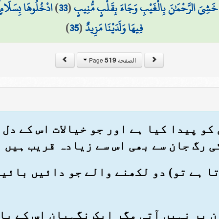
 خَشِيَ الرَّحْمَٰنَ بِالْغَيْبِ وَجَاءَ بِقَلْبٍ مُّنِيبٍ
(
33
)
ادْخُلُوهَا بِسَلَامٍ ۖ
فِيهَا وَلَدَيْنَا مَزِيدٌ
(
35
)
519
الصفحة Page
ان کو پیدا کیا ہے اور جو خیالات اس کے دل
ی رگ جان سے بھی اس سے زیادہ قریب ہیں
 کرتا ہے تو) دو لکھنے والے جو دائیں بائ