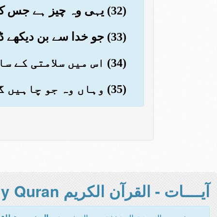
(32) یہی وہ چیز ہے جس کا تم سے وعدہ کیا جاتا تھا (یعنی) ہر رجوع لانے والے حفاظت کرنے والے سے
(33) جو خدا سے بن دیکھے ڈرتا ہے اور رجوع لانے والا دل لے کر آیا
(34) اس میں سلامتی کے ساتھ داخل ہوجاؤ۔ یہ ہمیشہ رہنے کا دن ہے
(35) وہاں وہ جو چاہیں گے ان کے لئے حاضر ہے اور ہمارے ہاں اور بھی (بہت کچھ) ہے
آيــــات - القرآن الكريم Holy Quran -