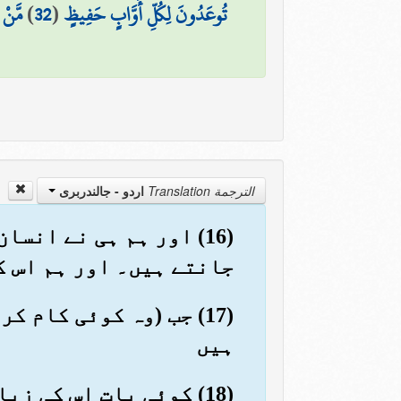
تُوعَدُونَ لِكُلِّ أَوَّابٍ حَفِيظٍ
(
32
)
مَّنْ
الترجمة Translation
اردو - جالندربرى
(16) اور ہم ہی نے انس
جانتے ہیں۔ اور ہم اس ک
(17) جب (وہ کوئی کام
ہیں
(18) کوئی بات اس کی زبان پر نہیں آتی مگر ایک نگہبان اس کے پاس تیار رہتا ہے