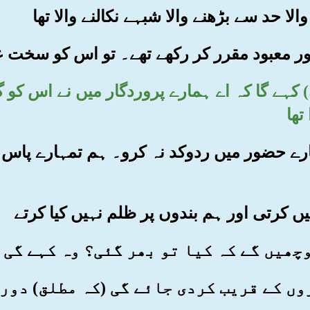
) کہے گا کہ اے ہمارے پروردگار میں نے اس کو گم
تھا
ہ ہمارے حضور میں ردوکد نہ کرو۔ ہم تمہارے پا