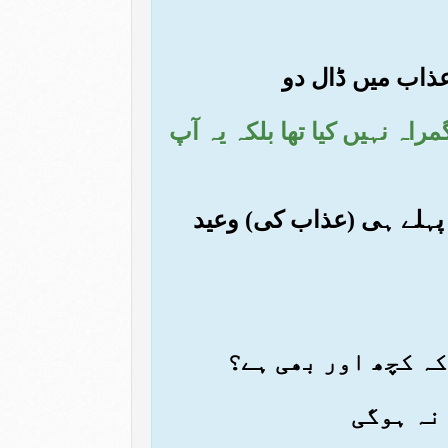
راہ نہیں کیا تھا بلکہ یہ آپ
س پہلے ہی (عذاب کی) وعید