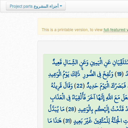
أجزاء المشروع
Project parts
This is a printable version, to view
full-featured 
ْمُتَلَقِّيَانِ عَنِ الْيَمِينِ وَعَنِ الشِّمَالِ قَعِيدٌ
ُ
(
19
)
وَنُفِخَ فِي الصُّورِ ۚ ذَٰلِكَ يَوْمُ الْوَعِيدِ
َبَصَرُكَ الْيَوْمَ حَدِيدٌ
(
22
)
وَقَالَ قَرِينُهُ
لَ مَعَ اللَّهِ إِلَٰهًا آخَرَ فَأَلْقِيَاهُ فِي الْعَذَابِ
دْ قَدَّمْتُ إِلَيْكُم بِالْوَعِيدِ
(
28
)
مَا يُبَدَّلُ
َتِ الْجَنَّةُ لِلْمُتَّقِينَ غَيْرَ بَعِيدٍ
(
31
)
هَٰذَا مَا