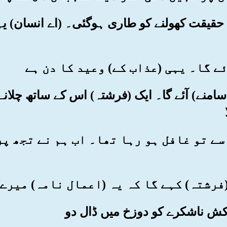
ی حقیقت کھولنے کو طاری ہوگئی۔ (اے انسان)
سامنے) آئے گا۔ ایک (فرشتہ) اس کے ساتھ چلانے 
 اس سے تو غافل ہو رہا تھا۔ اب ہم نے تجھ پ