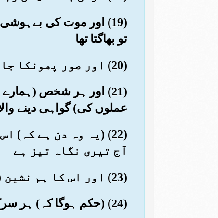
(19) اور موت کی بےہوش
تو بھاگتا تھا
(20) اور صور پھونکا جائے گا۔ یہی (عذاب کے) وعید کا دن ہے
(21) اور ہر شخص (ہمارے 
عملوں کی) گواہی دینے والا
(22) (یہ وہ دن ہے کہ)
آج تیری نگاہ تیز ہے
(23) اور اس کا ہم نشین (فرشتہ) کہے گا کہ یہ (اعمال نامہ) میرے پاس حاضر ہے
(24) (حکم ہوگا کہ) ہر سرکش ناشکرے کو دوزخ میں ڈال دو