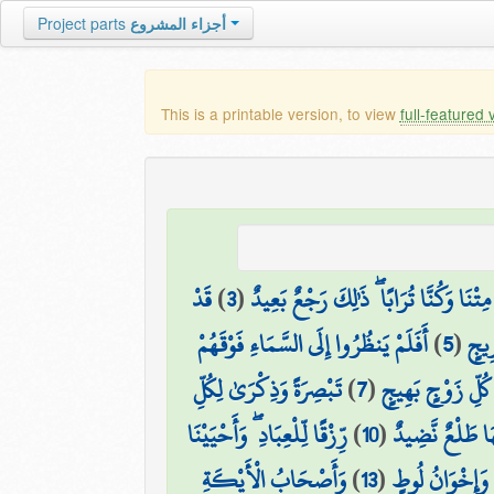
أجزاء المشروع
Project parts
This is a printable version, to view
full-featured 
ا مِتْنَا وَكُنَّا تُرَابًا ۖ ذَٰلِكَ رَجْعٌ بَعِيدٌ
(
3
)
قَدْ
رِيجٍ
(
5
)
أَفَلَمْ يَنظُرُوا إِلَى السَّمَاءِ فَوْقَهُمْ
كُلِّ زَوْجٍ بَهِيجٍ
(
7
)
تَبْصِرَةً وَذِكْرَىٰ لِكُلِّ
َا طَلْعٌ نَّضِيدٌ
(
10
)
رِّزْقًا لِّلْعِبَادِ ۖ وَأَحْيَيْنَا
ُ وَإِخْوَانُ لُوطٍ
(
13
)
وَأَصْحَابُ الْأَيْكَةِ