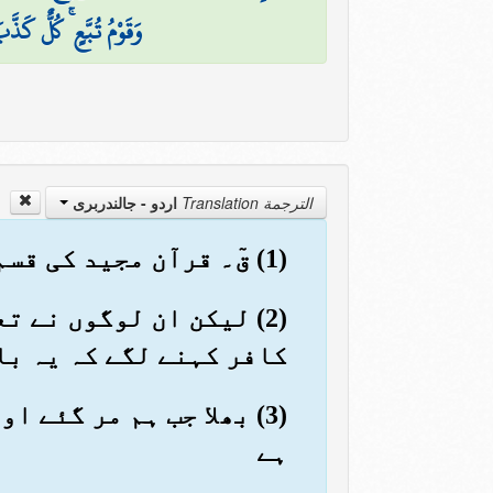
وَقَوْمُ تُبَّعٍ ۚ كُلٌّ كَذّ
الترجمة Translation
اردو - جالندربرى
(1) قٓ۔ قرآن مجید کی قسم (کہ محمد پیغمبر خدا ہیں)
(2) لیکن ان لوگوں نے 
کافر کہنے لگے کہ یہ با
(3) بھلا جب ہم مر گئے 
ہے