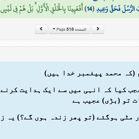
َبَ الرُّسُلَ فَحَقَّ وَعِيدِ
(
14
)
أَفَعَيِينَا بِالْخَلْقِ الْأَوَّلِ ۚ بَلْ هُمْ فِي لَبْسٍ
518
الصفحة Page
تعجب کیا کہ انہی میں سے ایک ہدایت کرنے 
ت تو (بڑی) عجیب ہے
اور مٹی ہوگئے (تو پھر زندہ ہوں گے؟) یہ 