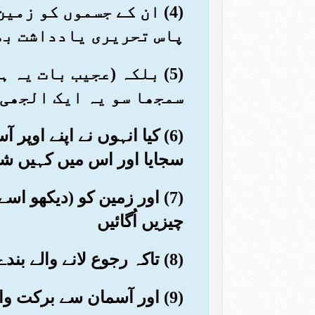
(4) ان کے جسموں کو زم
پاس تحریری یادداشت بھ
(5) بلکہ (عجیب بات یہ 
سمجھا سو یہ ایک الجھی 
(6) کیا انہوں نے اپنے اوپ
سجایا اور اس میں کہیں ش
(7) اور زمین کو (دیکھو ا
چیزیں اُگائیں
(8) تاکہ رجوع لانے والے بندے ہدایت اور نصیحت حاصل کریں
(9) اور آسمان سے برکت والا پانی اُتارا اور اس سے باغ وبستان اُگائے اور کھیتی کا اناج