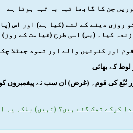
ں کو روزی دینے کے لئے (کیا ہے) اور اس (پ
زندہ کیا۔ (بس) اسی طرح (قیامت کے روز) 
 اور تُبّع کی قوم۔ (غرض) ان سب نے پیغمبروں کو 
 پیدا کرکے تھک گئے ہیں؟ (نہیں) بلکہ یہ 