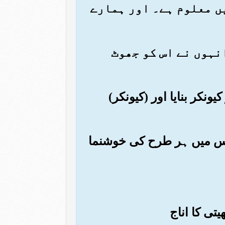
میں معلوم ہے۔ اور ہمارے
 انہوں نے اس کو جھوٹ
ونکر بنایا اور (کیونکر)
ور اس میں ہر طرح کی خوشنما