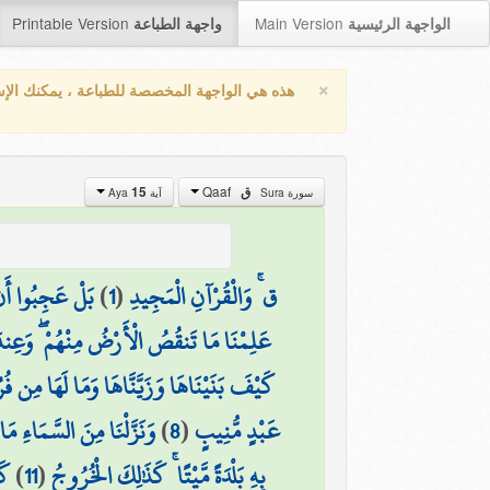
Printable Version
Main Version
الواجهة الرئيسية
واجهة الطباعة
×
هذه هي الواجهة المخصصة للطباعة ، يمكنك الإ
Qaaf
ق
15
سورة Sura
آية Aya
ق ۚ وَالْقُرْآنِ الْمَجِيدِ
(
1
)
بَلْ عَجِبُوا أَن
عَلِمْنَا مَا تَنقُصُ الْأَرْضُ مِنْهُمْ ۖ وَعِ
كَيْفَ بَنَيْنَاهَا وَزَيَّنَّاهَا وَمَا لَهَا مِن ف
عَبْدٍ مُّنِيبٍ
(
8
)
وَنَزَّلْنَا مِنَ السَّمَاءِ مَ
بِهِ بَلْدَةً مَّيْتًا ۚ كَذَٰلِكَ الْخُرُوجُ
(
11
)
كَ