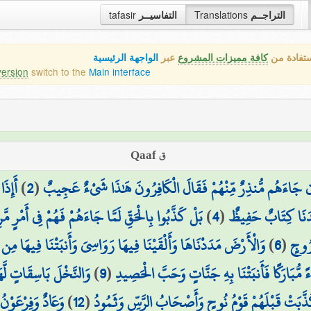
التراجــم
Translations
التفاسيــر
tafasir
ستفادة من
كافة مميزات المشروع
عبر
الواجهة الرئيسية
version
switch to the
Main interface
ق Qaaf
 جَاءَهُم مُّنذِرٌ مِّنْهُمْ فَقَالَ الْكَافِرُونَ هَٰذَا شَيْءٌ عَجِيبٌ
(
2
)
أَإِذَ
ندَنَا كِتَابٌ حَفِيظٌ
(
4
)
بَلْ كَذَّبُوا بِالْحَقِّ لَمَّا جَاءَهُمْ فَهُمْ فِي أَمْرٍ مَّ
ُرُوجٍ
(
6
)
وَالْأَرْضَ مَدَدْنَاهَا وَأَلْقَيْنَا فِيهَا رَوَاسِيَ وَأَنبَتْنَا فِيهَا مِن 
اءً مُّبَارَكًا فَأَنبَتْنَا بِهِ جَنَّاتٍ وَحَبَّ الْحَصِيدِ
(
9
)
وَالنَّخْلَ بَاسِقَاتٍ لَّه
ذَّبَتْ قَبْلَهُمْ قَوْمُ نُوحٍ وَأَصْحَابُ الرَّسِّ وَثَمُودُ
(
12
)
وَعَادٌ وَفِرْعَوْن