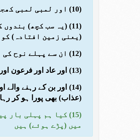
(10) اور لمبی لمبی کھجوریں جن کا گابھا تہہ بہ تہہ ہوتا ہے
(11) (یہ سب کچھ) بندو
(یعنی زمین افتادہ) کو 
(12) ان سے پہلے نوح کی قوم اور کنوئیں والے اور ثمود جھٹلا چکے ہیں
(13) اور عاد اور فرعون اور لوط کے بھائی
(14) اور بن کے رہنے والے
(عذاب) بھی پورا ہو کر رہا
(15) کیا ہم پہلی بار
میں (پڑے ہوئے) ہیں