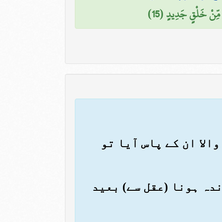
 مِّنْ خَلْقٍ جَدِيدٍ (15)
والا ان کے پاس آیا تو
زندہ ہونا (عقل سے) بعید