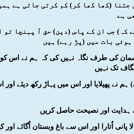
ین جتنا (کھا کھا کر) کم کرتی جاتی ہے ہ
ی ہے
ہے کہ) جب ان کے پاس (دین) حق آ پہنچا تو
ہوئی بات میں (پڑ رہے) ہیں
ر آسمان کی طرف نگاہ نہیں کی کہ ہم نے اس کو کی
گاف تک نہیں
سے) ہم نے پھیلایا اور اس میں پہاڑ رکھ دیئے ا