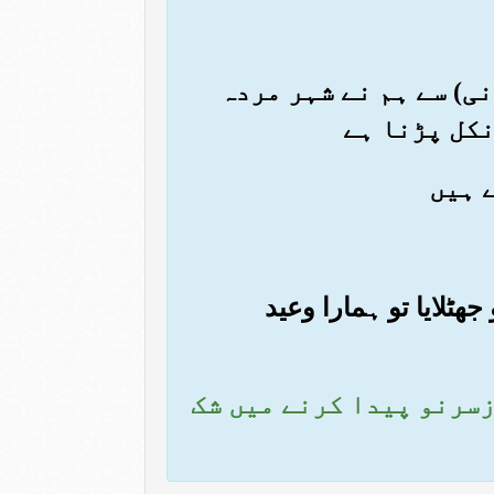
انی) سے ہم نے شہر مردہ
نکل پڑنا ہے
جھٹلایا تو ہمارا وعید
ازسرنو پیدا کرنے میں شک