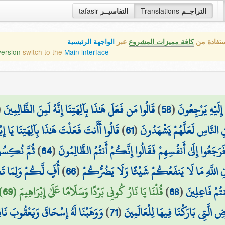
التراجــم
Translations
التفاسيــر
tafasir
ستفادة من
كافة مميزات المشروع
عبر
الواجهة الرئيسية
version
switch to the
Main interface
 إِلَيْهِ يَرْجِعُونَ
(
58
)
قَالُوا مَن فَعَلَ هَٰذَا بِآلِهَتِنَا إِنَّهُ لَمِنَ الظَّالِمِينَ
(
ُنِ النَّاسِ لَعَلَّهُمْ يَشْهَدُونَ
(
61
)
قَالُوا أَأَنتَ فَعَلْتَ هَٰذَا بِآلِهَتِنَا يَا إِب
َرَجَعُوا إِلَىٰ أَنفُسِهِمْ فَقَالُوا إِنَّكُمْ أَنتُمُ الظَّالِمُونَ
(
64
)
ثُمَّ نُكِسُوا
ِ اللَّهِ مَا لَا يَنفَعُكُمْ شَيْئًا وَلَا يَضُرُّكُمْ
(
66
)
أُفٍّ لَّكُمْ وَلِمَا تَع
تُمْ فَاعِلِينَ
(
68
)
قُلْنَا يَا نَارُ كُونِي بَرْدًا وَسَلَامًا عَلَىٰ إِبْرَاهِيمَ (69)
رْضِ الَّتِي بَارَكْنَا فِيهَا لِلْعَالَمِينَ
(
71
)
وَوَهَبْنَا لَهُ إِسْحَاقَ وَيَعْقُوبَ نَافِ