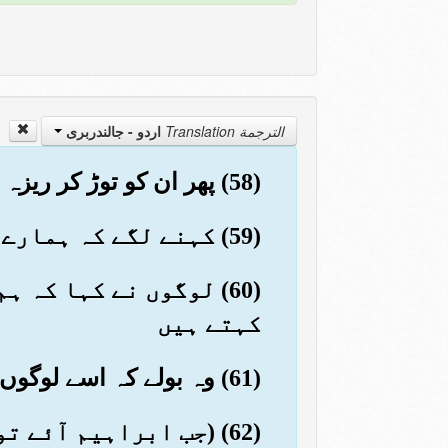
الترجمة Translation
اردو - جالندربرى
(58) پھر ان کو توڑ کر ریزہ ریزہ کردیا مگر ایک بڑے (بت) کو (نہ توڑا) تاکہ وہ اس کی طرف رجوع کریں
(59) کہنے لگے کہ ہمارے معبودوں کے ساتھ یہ معاملہ کس نے کیا؟ وہ تو کوئی ظالم ہے
(60) لوگوں نے کہا کہ
کہتے ہیں
(61) وہ بولے کہ اسے لوگوں کے سامنے لاؤ تاکہ گواہ رہیں
(62) (جب ابراہیم آئے