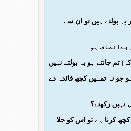
گر یہ بولتے ہیں تو ان سے
 ہو جو نہ تمہیں کچھ فائدہ دے
) کچھ کرنا ہے تو اس کو جلا