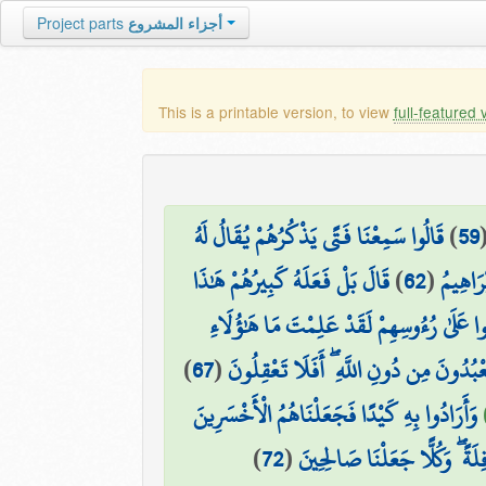
أجزاء المشروع
Project parts
This is a printable version, to view
full-featured 
59
)
قَالُوا سَمِعْنَا فَتًى يَذْكُرُهُمْ يُقَالُ لَهُ
ْرَاهِيمُ
(
62
)
قَالَ بَلْ فَعَلَهُ كَبِيرُهُمْ هَٰذَا
 عَلَىٰ رُءُوسِهِمْ لَقَدْ عَلِمْتَ مَا هَٰؤُلَاءِ
ْبُدُونَ مِن دُونِ اللَّهِ ۖ أَفَلَا تَعْقِلُونَ
(
67
)
وَأَرَادُوا بِهِ كَيْدًا فَجَعَلْنَاهُمُ الْأَخْسَرِينَ
لَةً ۖ وَكُلًّا جَعَلْنَا صَالِحِينَ
(
72
)