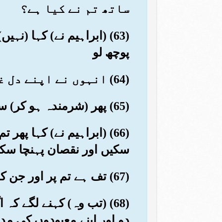
ساتھ تم نے کیا ہے؟
(63) (ابراہیم نے) کہا (نہ
پوچھ لو
(64) انہوں نے اپنے دل غور کیا تو آپس میں کہنے لگے بےشک تم ہی بےانصاف ہو
(65) پھر (شرمندہ ہو کر) سر نیچا کرلیا (اس پر بھی ابراہیم سے کہنے لگے کہ) تم جانتے ہو یہ بولتے نہیں
(66) (ابراہیم نے) کہا پ
سکیں اور نقصان پہنچا سک
(67) تف ہے تم پر اور جن کو تم خدا کے سوا پوجتے ہو ان پر بھی کیا تم عقل نہیں رکھتے؟
(68) (تب وہ) کہنے لگے کہ
دو اور اپنے معبودوں کی مد