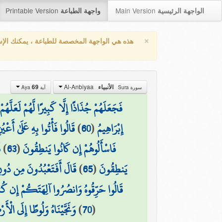
Printable Version
Main Version
الواجهة الرئيسية
واجهة الطباعة
×
هذه هي الواجهة المخصصة للطباعة ، يمكنك الإ
Al-Anbiyaa
الأنبياء
69
سورة Sura
آية Aya
فَجَعَلَهُمْ جُذَاذًا إِلَّا كَبِيرًا لَّهُمْ لَعَلَّهُمْ
إِبْرَاهِيمُ
(
60
)
قَالُوا فَأْتُوا بِهِ عَلَىٰ أَعْي
فَاسْأَلُوهُمْ إِن كَانُوا يَنطِقُونَ
(
63
)
ف
يَنطِقُونَ
(
65
)
قَالَ أَفَتَعْبُدُونَ مِن دُون
قَالُوا حَرِّقُوهُ وَانصُرُوا آلِهَتَكُمْ إِن كُن
(
70
)
وَنَجَّيْنَاهُ وَلُوطًا إِلَى الْأَ