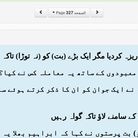
327
الصفحة Page
 ہم نے ایک جوان کو ان کا ذکر کرتے ہوئے س
 تو) بت پرستوں نے کہا کہ ابراہیم بھلا ی