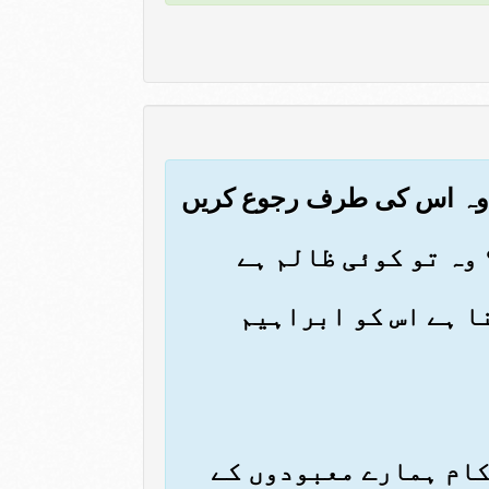
نا ہے اس کو ابراہیم
ہ کام ہمارے معبودوں کے