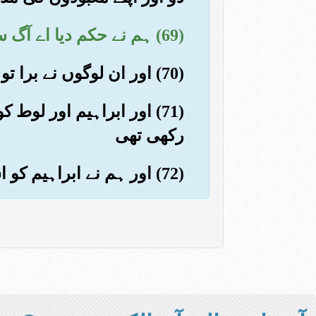
(69) ہم نے حکم دیا اے آگ سرد ہوجا اور ابراہیم پر (موجب) سلامتی (بن جا)
(70) اور ان لوگوں نے برا تو ان کا چاہا تھا مگر ہم نے ان ہی کو نقصان میں ڈال دیا
(71) اور ابراہیم اور ل
رکھی تھی
(72) اور ہم نے ابراہیم کو اسحق عطا کئے۔ اور مستزاد برآں یعقوب۔ اور سب کو نیک بخت کیا