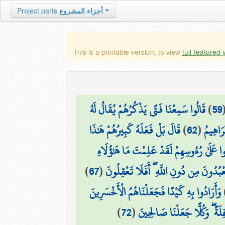
أجزاء المشروع
Project parts
This is a printable version, to view
full-featured 
59
)
قَالُوا سَمِعْنَا فَتًى يَذْكُرُهُمْ يُقَالُ لَهُ
ْرَاهِيمُ
(
62
)
قَالَ بَلْ فَعَلَهُ كَبِيرُهُمْ هَٰذَا
 عَلَىٰ رُءُوسِهِمْ لَقَدْ عَلِمْتَ مَا هَٰؤُلَاءِ
ْبُدُونَ مِن دُونِ اللَّهِ ۖ أَفَلَا تَعْقِلُونَ
(
67
)
وَأَرَادُوا بِهِ كَيْدًا فَجَعَلْنَاهُمُ الْأَخْسَرِينَ
لَةً ۖ وَكُلًّا جَعَلْنَا صَالِحِينَ
(
72
)