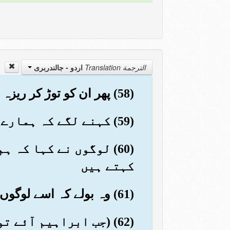
الترجمة Translation
اردو - جالندربرى
(58) پھر ان کو توڑ کر ریزہ ریزہ کردیا مگر ایک بڑے (بت) کو (نہ توڑا) تاکہ وہ اس کی طرف رجوع کریں
(59) کہنے لگے کہ ہمارے معبودوں کے ساتھ یہ معاملہ کس نے کیا؟ وہ تو کوئی ظالم ہے
(60) لوگوں نے کہا کہ
کہتے ہیں
(61) وہ بولے کہ اسے لوگوں کے سامنے لاؤ تاکہ گواہ رہیں
(62) (جب ابراہیم آئے