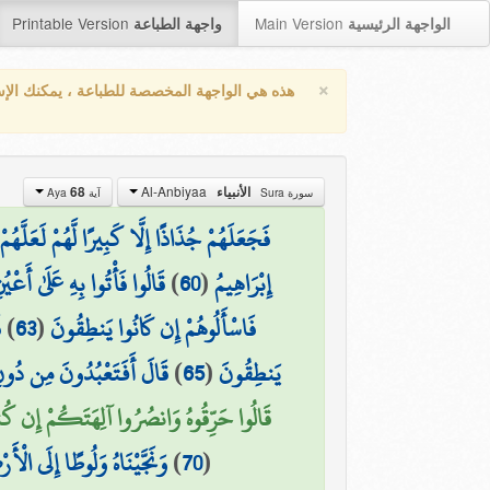
Printable Version
Main Version
الواجهة الرئيسية
واجهة الطباعة
×
هذه هي الواجهة المخصصة للطباعة ، يمكنك الإ
Al-Anbiyaa
الأنبياء
68
سورة Sura
آية Aya
فَجَعَلَهُمْ جُذَاذًا إِلَّا كَبِيرًا لَّهُمْ لَعَلَّهُمْ
إِبْرَاهِيمُ
(
60
)
قَالُوا فَأْتُوا بِهِ عَلَىٰ أَعْي
فَاسْأَلُوهُمْ إِن كَانُوا يَنطِقُونَ
(
63
)
ف
يَنطِقُونَ
(
65
)
قَالَ أَفَتَعْبُدُونَ مِن دُون
قَالُوا حَرِّقُوهُ وَانصُرُوا آلِهَتَكُمْ إِن كُنتُ
(
70
)
وَنَجَّيْنَاهُ وَلُوطًا إِلَى الْأَ