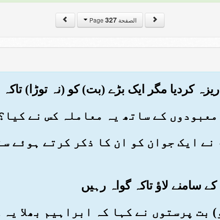
327
الصفحة Page
 ہم نے ایک جوان کو ان کا ذکر کرتے ہوئے س
 تو) بت پرستوں نے کہا کہ ابراہیم بھلا ی