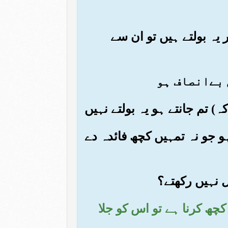
گر یہ بولتے ہیں تو ان سے
 ہو جو نہ تمہیں کچھ فائدہ دے
) کچھ کرنا ہے تو اس کو جلا