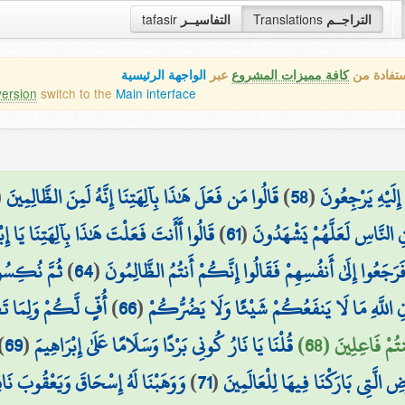
التراجــم
Translations
التفاسيــر
tafasir
ستفادة من
كافة مميزات المشروع
عبر
الواجهة الرئيسية
version
switch to the
Main interface
 إِلَيْهِ يَرْجِعُونَ
(
58
)
قَالُوا مَن فَعَلَ هَٰذَا بِآلِهَتِنَا إِنَّهُ لَمِنَ الظَّالِمِينَ
(
ُنِ النَّاسِ لَعَلَّهُمْ يَشْهَدُونَ
(
61
)
قَالُوا أَأَنتَ فَعَلْتَ هَٰذَا بِآلِهَتِنَا يَا إِب
َرَجَعُوا إِلَىٰ أَنفُسِهِمْ فَقَالُوا إِنَّكُمْ أَنتُمُ الظَّالِمُونَ
(
64
)
ثُمَّ نُكِسُوا
ِ اللَّهِ مَا لَا يَنفَعُكُمْ شَيْئًا وَلَا يَضُرُّكُمْ
(
66
)
أُفٍّ لَّكُمْ وَلِمَا تَع
مْ فَاعِلِينَ (68)
قُلْنَا يَا نَارُ كُونِي بَرْدًا وَسَلَامًا عَلَىٰ إِبْرَاهِيمَ
(
69
)
رْضِ الَّتِي بَارَكْنَا فِيهَا لِلْعَالَمِينَ
(
71
)
وَوَهَبْنَا لَهُ إِسْحَاقَ وَيَعْقُوبَ نَافِ