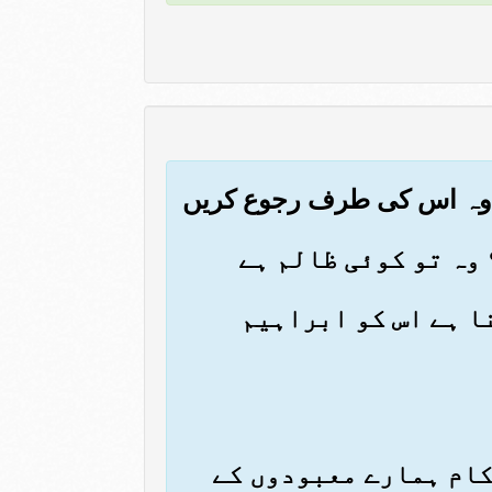
نا ہے اس کو ابراہیم
ہ کام ہمارے معبودوں کے