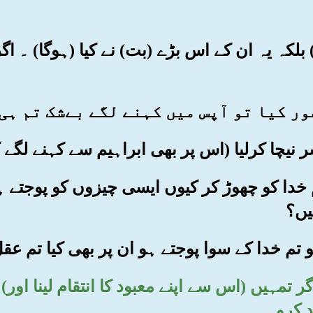
یں) بلکہ یہ ان کے اس بڑے (بت) نے کیا (ہوگا) ۔ ا
ھر تم خدا کو چھوڑ کر کیوں ایسی چیزوں کو پوجتے
یں؟
 اگر تمہیں (اس سے اپنے معبود کا انتقام لینا اور
د کرو