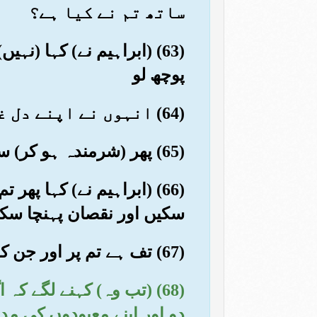
ساتھ تم نے کیا ہے؟
(63) (ابراہیم نے) کہا (نہ
پوچھ لو
(64) انہوں نے اپنے دل غور کیا تو آپس میں کہنے لگے بےشک تم ہی بےانصاف ہو
(65) پھر (شرمندہ ہو کر) سر نیچا کرلیا (اس پر بھی ابراہیم سے کہنے لگے کہ) تم جانتے ہو یہ بولتے نہیں
(66) (ابراہیم نے) کہا پ
سکیں اور نقصان پہنچا سک
(67) تف ہے تم پر اور جن کو تم خدا کے سوا پوجتے ہو ان پر بھی کیا تم عقل نہیں رکھتے؟
(68) (تب وہ) کہنے لگے کہ
دو اور اپنے معبودوں کی مد