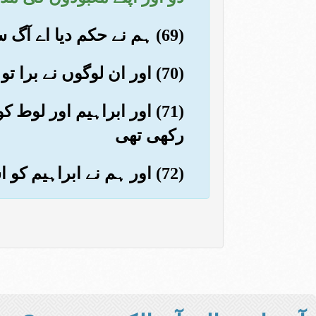
(69) ہم نے حکم دیا اے آگ سرد ہوجا اور ابراہیم پر (موجب) سلامتی (بن جا)
(70) اور ان لوگوں نے برا تو ان کا چاہا تھا مگر ہم نے ان ہی کو نقصان میں ڈال دیا
(71) اور ابراہیم اور ل
رکھی تھی
(72) اور ہم نے ابراہیم کو اسحق عطا کئے۔ اور مستزاد برآں یعقوب۔ اور سب کو نیک بخت کیا