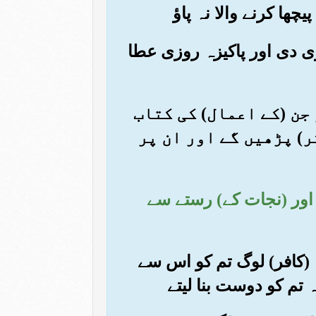
ھا کرنے والا نہ پاؤ
ری دی اور پاکیزہ روزی عطا
 جن (کے اعمال) کی کتاب
ر) پڑھیں گے اور ان پر
۔ اور (نجات کے) رستے سے
ہ (کافر) لوگ تم کو اس سے
 تم کو دوست بنا لیتے