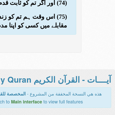
(74) اور اگر تم کو ثابت قدم نہ رہنے دیتے تو تم کسی قدر ان کی طرف مائل ہونے ہی لگے تھے
(75) اس وقت ہم تم کو زن
مقابلے میں کسی کو اپنا مددگ
آيــــات - القرآن الكريم Holy Quran -
هذه هي النسخة المخففة من المشروع -
المخصصة للقر
tch to
to view full features
Main interface