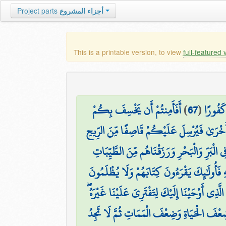
أجزاء المشروع
Project parts
This is a printable version, to view
full-featured 
 كَفُورًا
(
67
)
أَفَأَمِنتُمْ أَن يَخْسِفَ بِكُمْ
أُخْرَىٰ فَيُرْسِلَ عَلَيْكُمْ قَاصِفًا مِّنَ الرِّيحِ
ي الْبَرِّ وَالْبَحْرِ وَرَزَقْنَاهُم مِّنَ الطَّيِّبَاتِ
ِهِ فَأُولَٰئِكَ يَقْرَءُونَ كِتَابَهُمْ وَلَا يُظْلَمُونَ
َذِي أَوْحَيْنَا إِلَيْكَ لِتَفْتَرِيَ عَلَيْنَا غَيْرَهُ ۖ
 ضِعْفَ الْحَيَاةِ وَضِعْفَ الْمَمَاتِ ثُمَّ لَا تَجِدُ