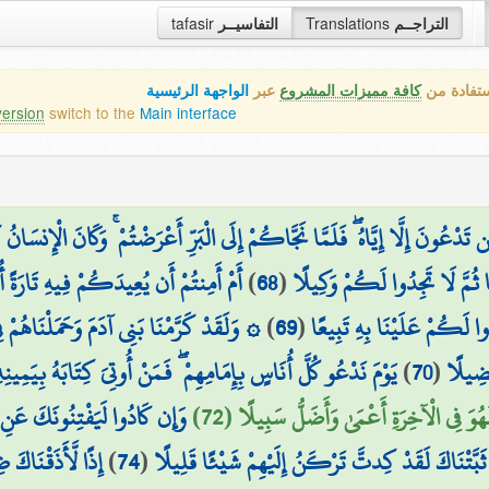
التراجــم
Translations
التفاسيــر
tafasir
ستفادة من
كافة مميزات المشروع
عبر
الواجهة الرئيسية
version
switch to the
Main interface
دْعُونَ إِلَّا إِيَّاهُ ۖ فَلَمَّا نَجَّاكُمْ إِلَى الْبَرِّ أَعْرَضْتُمْ ۚ وَكَانَ الْإِنسَانُ
 ثُمَّ لَا تَجِدُوا لَكُمْ وَكِيلًا
(
68
)
أَمْ أَمِنتُمْ أَن يُعِيدَكُمْ فِيهِ تَارَةً 
ا لَكُمْ عَلَيْنَا بِهِ تَبِيعًا
(
69
)
۞ وَلَقَدْ كَرَّمْنَا بَنِي آدَمَ وَحَمَلْنَاهُمْ فِ
فْضِيلًا
(
70
)
يَوْمَ نَدْعُو كُلَّ أُنَاسٍ بِإِمَامِهِمْ ۖ فَمَنْ أُوتِيَ كِتَابَهُ بِيَمِين
وَ فِي الْآخِرَةِ أَعْمَىٰ وَأَضَلُّ سَبِيلًا (72)
وَإِن كَادُوا لَيَفْتِنُونَكَ عَنِ الّ
ثَبَّتْنَاكَ لَقَدْ كِدتَّ تَرْكَنُ إِلَيْهِمْ شَيْئًا قَلِيلًا
(
74
)
إِذًا لَّأَذَقْنَاكَ