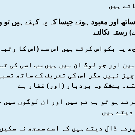
اتے ہیں
کے ساتھ اور معبود ہوتے جیسا کہ یہ کہتے ہیں ت
) رستہ نکالتے
 زمین اور جو لوگ ان میں ہیں سب اسی کی ت
چیز نہیں مگر اس کی تعریف کے ساتھ تسبی
ے۔ بےشک وہ بردبار (اور) غفار ہے
ا کرتے ہو تو ہم تم میں اور ان لوگوں میں
دیتے ہیں
پر پردہ ڈال دیتے ہیں کہ اسے سمجھ نہ سکی