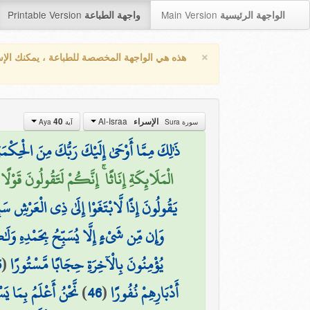
Printable Version
Main Version
الواجهة الرئيسية
واجهة الطباعة
×
هذه هي الواجهة المخصصة للطباعة ، يمكنك الإ
Al-Israa
الإسراء
40
سورة Sura
آية Aya
ذَٰلِكَ مِمَّا أَوْحَىٰ إِلَيْكَ رَبُّكَ مِنَ الْحِكْمَةِ
الْمَلَائِكَةِ إِنَاثًا ۚ إِنَّكُمْ لَتَقُولُونَ قَوْلًا
يَقُولُونَ إِذًا لَّابْتَغَوْا إِلَىٰ ذِي الْعَرْشِ سَ
وَإِن مِّن شَيْءٍ إِلَّا يُسَبِّحُ بِحَمْدِهِ وَل
يُؤْمِنُونَ بِالْآخِرَةِ حِجَابًا مَّسْتُورًا
(
5
أَدْبَارِهِمْ نُفُورًا
(
46
)
نَّحْنُ أَعْلَمُ بِمَا ي