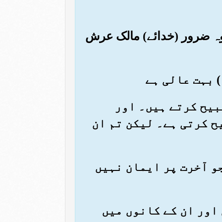
و وہ ضرور (خدائے) مالک عرش
سبیح کرتے ہیں۔ اور
ح کرتی ہے۔ لیکن تم ان
 جو آخرت پر ایمان نہیں
ں اور ان کے کانوں میں