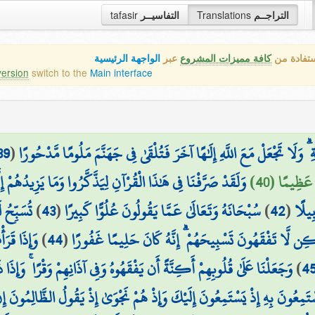
التراجــم
Translations
التفاسيــر
tafasir
ستفادة من
كافة مميزات المشروع
عبر
الواجهة الرئيسية
version
switch to the
Main interface
 ۗ وَلَا تَجْعَلْ مَعَ اللَّهِ إِلَٰهًا آخَرَ فَتُلْقَىٰ فِي جَهَنَّمَ مَلُومًا مَّدْحُورًا
(
39
 عَظِيمًا (40)
وَلَقَدْ صَرَّفْنَا فِي هَٰذَا الْقُرْآنِ لِيَذَّكَّرُوا وَمَا يَزِيدُهُمْ إِل
بِيلًا
(
42
)
سُبْحَانَهُ وَتَعَالَىٰ عَمَّا يَقُولُونَ عُلُوًّا كَبِيرًا
(
43
)
تُسَبِّحُ 
َٰكِن لَّا تَفْقَهُونَ تَسْبِيحَهُمْ ۗ إِنَّهُ كَانَ حَلِيمًا غَفُورًا
(
44
)
وَإِذَا قَرَأ
4
)
وَجَعَلْنَا عَلَىٰ قُلُوبِهِمْ أَكِنَّةً أَن يَفْقَهُوهُ وَفِي آذَانِهِمْ وَقْرًا ۚ وَإِذَا 
َسْتَمِعُونَ بِهِ إِذْ يَسْتَمِعُونَ إِلَيْكَ وَإِذْ هُمْ نَجْوَىٰ إِذْ يَقُولُ الظَّالِمُونَ إ