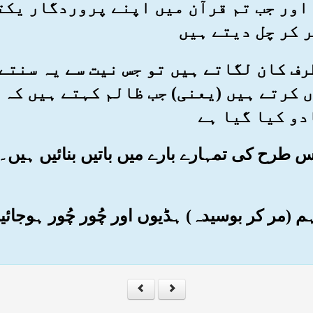
اور جب تم قرآن میں اپنے پروردگار یکتا
 کر چل دیتے ہیں
ی طرف کان لگاتے ہیں تو جس نیت سے یہ سنت
 کرتے ہیں (یعنی) جب ظالم کہتے ہیں کہ 
دو کیا گیا ہے
 کس طرح کی تمہارے بارے میں باتیں بنائیں ہیں
ہم (مر کر بوسیدہ) ہڈیوں اور چُور چُور ہوجائیں