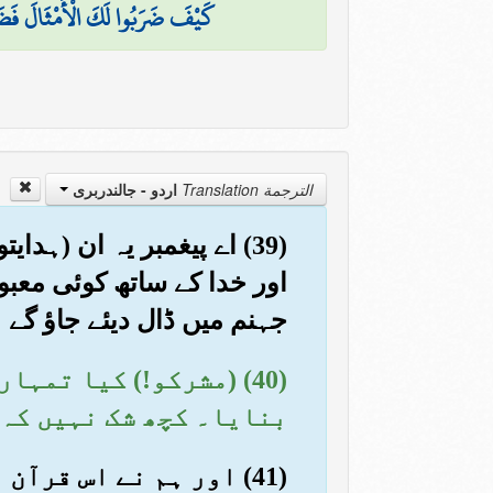
كَيْفَ ضَرَبُوا لَكَ الْأَمْثَالَ فَضَ
الترجمة Translation
اردو - جالندربرى
(39) اے پیغمبر یہ ان (ہ
اور خدا کے ساتھ کوئی معبود 
جہنم میں ڈال دیئے جاؤ گے
(40) (مشرکو!) کیا تم
بنایا۔ کچھ شک نہیں کہ 
(41) اور ہم نے اس قر