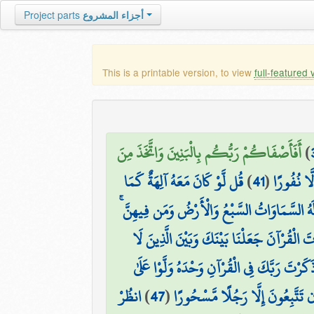
أجزاء المشروع
Project parts
This is a printable version, to view
full-featured 
)
أَفَأَصْفَاكُمْ رَبُّكُم بِالْبَنِينَ وَاتَّخَذَ مِنَ
َّا نُفُورًا
(
41
)
قُل لَّوْ كَانَ مَعَهُ آلِهَةٌ كَمَا
لَهُ السَّمَاوَاتُ السَّبْعُ وَالْأَرْضُ وَمَن فِيهِنَّ ۚ
ْتَ الْقُرْآنَ جَعَلْنَا بَيْنَكَ وَبَيْنَ الَّذِينَ لَا
ذَكَرْتَ رَبَّكَ فِي الْقُرْآنِ وَحْدَهُ وَلَّوْا عَلَىٰ
ِن تَتَّبِعُونَ إِلَّا رَجُلًا مَّسْحُورًا
(
47
)
انظُرْ