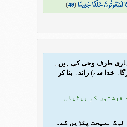
إِنَّا لَمَبْعُوثُونَ خَلْقًا جَدِيدًا
(
49
)
ں تمہاری طرف وحی کی ہیں۔
گاہ خدا سے) راندہ بنا کر
ود فرشتوں کو بیٹیاں
ہ لوگ نصیحت پکڑیں گے۔