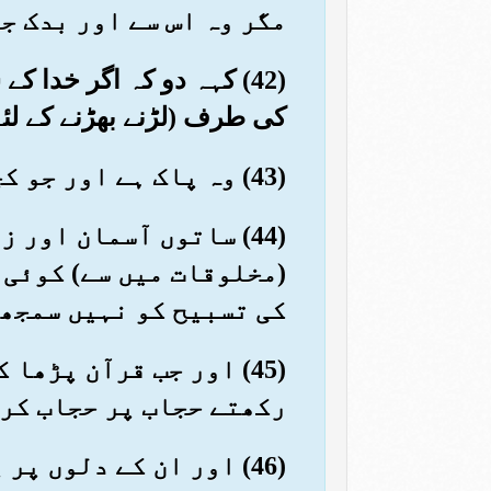
مگر وہ اس سے اور بدک ج
(42) کہہ دو کہ اگر خدا 
کی طرف (لڑنے بھڑنے کے لئے
(43) وہ پاک ہے اور جو کچھ یہ بکواس کرتے ہیں اس سے (اس کا رتبہ) بہت عالی ہے
(44) ساتوں آسمان اور
(مخلوقات میں سے) کوئی 
کی تسبیح کو نہیں سمجھت
(45) اور جب قرآن پڑھ
رکھتے حجاب پر حجاب کر 
(46) اور ان کے دلوں 