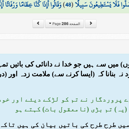
لُّوا فَلَا يَسْتَطِيعُونَ سَبِيلًا
(
48
)
وَقَالُوا أَإِذَا كُنَّا عِظَامًا وَرُفَاتًا أَ
286
الصفحة Page
دایتوں) میں سے ہیں جو خدا نے دانائی کی باتی
نہ بنانا کہ (ایسا کرنے سے) ملامت زدہ اور (در
ہارے پروردگار نے تم کو لڑکے دیئے اور خ
(یہ) تم بڑی (نامعقول بات) کہتے ہو
آن میں طرح طرح کی باتیں بیان کی ہیں تاک