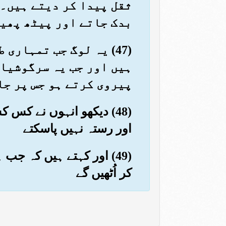
ثقل پیدا کر دیتے ہیں۔ 
بدک جاتے اور پیٹھ پھیر
(47) یہ لوگ جب تمہار
ہیں اور جب یہ سرگوشیاں
پیروی کرتے ہو جس پر جا
(48) دیکھو انہوں نے کس
اور رستہ نہیں پاسکتے
(49) اور کہتے ہیں کہ جب 
کر اُٹھیں گے