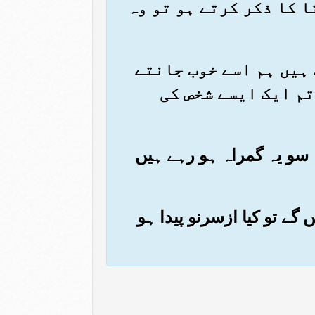
 کا ذکر کرتے ہو تو وہ
ے ہیں ہم اسے خوب جانتے
تم ایک ایسے شخص کی
۔ سو یہ گمراہ ہو رہے ہیں
 گے تو کیا ازسرنو پیدا ہو