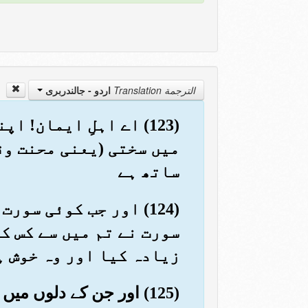
الترجمة Translation
اردو - جالندربرى
(123) اے اہلِ ایمان!
میں سختی (یعنی محنت وق
ساتھ ہے
(124) اور جب کوئی س
سورت نے تم میں سے کس ک
زیادہ کیا اور وہ خوش ہ
(125) اور جن کے دلوں م