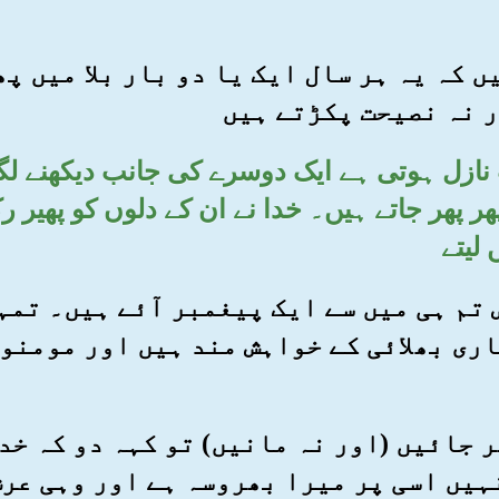
نہیں کہ یہ ہر سال ایک یا دو بار بلا میں 
ر نہ نصیحت پکڑتے ہیں
ت نازل ہوتی ہے ایک دوسرے کی جانب دیکھنے لگت
پھر پھر جاتے ہیں۔ خدا نے ان کے دلوں کو پھیر ر
لیتے
 پاس تم ہی میں سے ایک پیغمبر آئے ہیں۔ ت
ری بھلائی کے خواہش مند ہیں اور مومنو
 پھر جائیں (اور نہ مانیں) تو کہہ دو کہ 
ہیں اسی پر میرا بھروسہ ہے اور وہی عرش