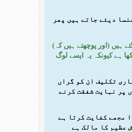
پھنسا دیئے جاتے ہیں پھر
ے ہیں (اور پوچھتے ہیں کہ)
کھا ہے کیونکہ یہ ایسے لوگ
مہاری تکلیف ان کو گراں
ں پر نہایت شفقت کرنے
خدا مجھے کفایت کرتا ہے
 عظیم کا مالک ہے