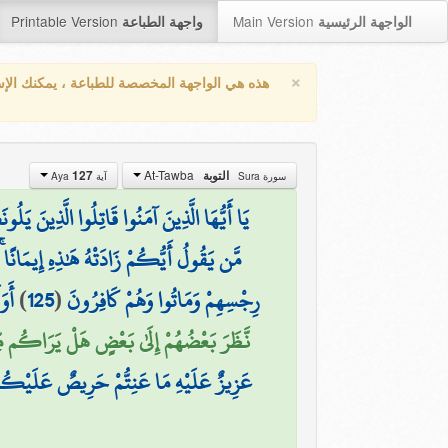
Printable Version
Main Version
الواجهة الرئيسية
واجهة الطباعة
×
هذه هي الواجهة المخصصة للطباعة ، يمكنك الإ
At-Tawba
التوبة
127
سورة Sura
آية Aya
يَا أَيُّهَا الَّذِينَ آمَنُوا قَاتِلُوا الَّذِينَ يَل
مَّن يَقُولُ أَيُّكُمْ زَادَتْهُ هَٰذِهِ إِيمَانًا ۚ 
رِجْسِهِمْ وَمَاتُوا وَهُمْ كَافِرُونَ
(
125
)
أَوَ
نَّظَرَ بَعْضُهُمْ إِلَىٰ بَعْضٍ هَلْ يَرَاكُم مِّنْ أ
عَزِيزٌ عَلَيْهِ مَا عَنِتُّمْ حَرِيصٌ عَلَيْكُم 