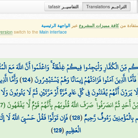
التراجــم
Translations
التفاسيــر
tafasir
ستفادة من
كافة مميزات المشروع
عبر
الواجهة الرئيسية
version
switch to the
Main interface
ُونَكُم مِّنَ الْكُفَّارِ وَلْيَجِدُوا فِيكُمْ غِلْظَةً ۚ وَاعْلَمُوا أَنَّ اللَّهَ مَعَ الْمُتّ
فَأَمَّا الَّذِينَ آمَنُوا فَزَادَتْهُمْ إِيمَانًا وَهُمْ يَسْتَبْشِرُونَ
(
124
)
وَأَمَّا الَّ
لَا يَرَوْنَ أَنَّهُمْ يُفْتَنُونَ فِي كُلِّ عَامٍ مَّرَّةً أَوْ مَرَّتَيْنِ ثُمَّ لَا يَتُوبُونَ وَلَ
َحَدٍ ثُمَّ انصَرَفُوا ۚ صَرَفَ اللَّهُ قُلُوبَهُم بِأَنَّهُمْ قَوْمٌ لَّا يَفْقَهُونَ (127)
بِالْمُؤْمِنِينَ رَءُوفٌ رَّحِيمٌ
(
128
)
فَإِن تَوَلَّوْا فَقُلْ حَسْبِيَ اللَّهُ لَا إِلَٰ
الْعَظِيمِ
(
129
)