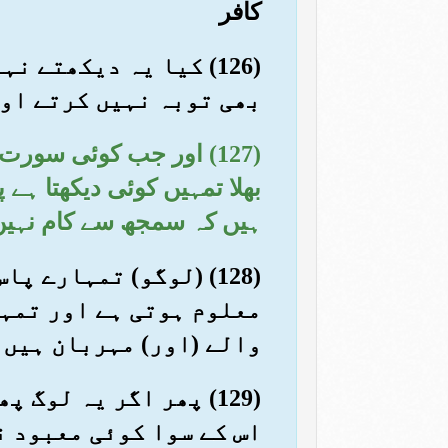
کافر
(126) کیا یہ دیکھتے 
بھی توبہ نہیں کرتے او
(127) اور جب کوئی سور
بھلا تمہیں کوئی دیکھتا ہے 
ہیں کہ سمجھ سے کام نہیں 
(128) (لوگو) تمہارے
معلوم ہوتی ہے اور تمہا
والے (اور) مہربان ہیں
(129) پھر اگر یہ لوگ
اس کے سوا کوئی معبود ن