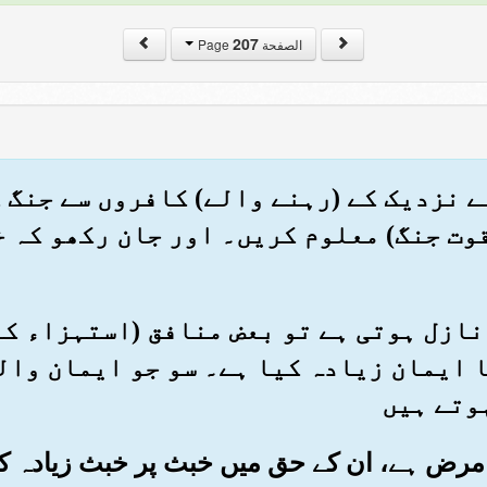
207
الصفحة Page
 اپنے نزدیک کے (رہنے والے) کافروں سے جنگ
وت جنگ) معلوم کریں۔ اور جان رکھو کہ 
ورت نازل ہوتی ہے تو بعض منافق (استہزاء 
ا ایمان زیادہ کیا ہے۔ سو جو ایمان وال
وتے ہیں
یں مرض ہے، ان کے حق میں خبث پر خبث زیادہ کی