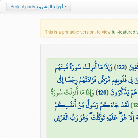
أجزاء المشروع
Project parts
This is a printable version, to view
full-featured 
َقِينَ
(
123
)
وَإِذَا مَا أُنزِلَتْ سُورَةٌ فَمِنْهُم
ذِينَ فِي قُلُوبِهِم مَّرَضٌ فَزَادَتْهُمْ رِجْسًا إِلَىٰ
ا هُمْ يَذَّكَّرُونَ
(
126
)
وَإِذَا مَا أُنزِلَتْ سُورَةٌ
لَقَدْ جَاءَكُمْ رَسُولٌ مِّنْ أَنفُسِكُمْ
هَ إِلَّا هُوَ ۖ عَلَيْهِ تَوَكَّلْتُ ۖ وَهُوَ رَبُّ الْعَرْشِ