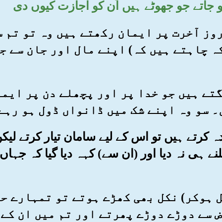
 جاتے جو جھوٹے ہیں اُن کو اجازت کیوں دی
ور روز آخرت پر ایمان رکھتے ہیں وہ تو تم
ہ چاہتے ہیں کہ) اپنے مال اور جان سے ج
انگتے ہیں جو خدا پر اور پچھلے دن پر ایم
۔ سو وہ اپنے شک میں ڈانواں ڈول ہو رہے
رادہ کرتے ہیں تو اس کے لیے سامان تیار کرتے لیکن خ
لنے ہی نہ دیا اور (ان سے) کہہ دیا گیا کہ جہاں
شامل ہوکر) نکل بھی کھڑے ہوتے تو تمہارے 
 سے دوڑے دوڑے پھرتے اور تم میں ان کے 