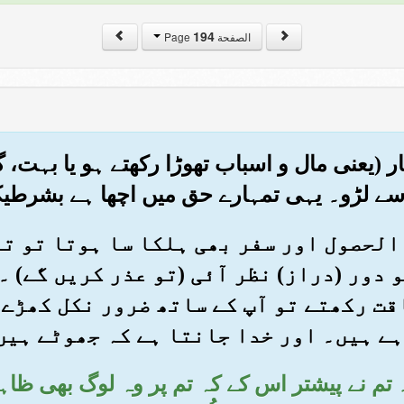
194
الصفحة Page
ں بار (یعنی مال و اسباب تھوڑا رکھتے ہو یا بہت
 سے لڑو۔ یہی تمہارے حق میں اچھا ہے بشرطی
ہل الحصول اور سفر بھی ہلکا سا ہوتا تو ت
 دور (دراز) نظر آئی (تو عذر کریں گے) ۔
قت رکھتے تو آپ کے ساتھ ضرور نکل کھڑے 
رہے ہیں۔ اور خدا جانتا ہے کہ جھوٹے ہیں
ے۔ تم نے پیشتر اس کے کہ تم پر وہ لوگ بھی ظ