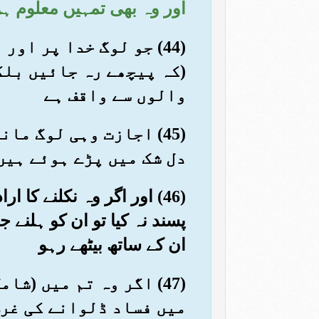
اور وہ بھی تمہیں معلوم ہو
(44) جو لوگ خدا پر ا
(کہ پیچھے رہ جائیں بلک
والوں سے واقف ہے
(45) اجازت وہی لوگ م
دل شک میں پڑے ہوئے ہیں
(46) اور اگر وہ نکلنے کا ا
پسند نہ کیا تو ان کو ہلنے ج
ان کے ساتھ بیٹھے رہو
(47) اگر وہ تم میں (
میں فساد ڈلوانے کی غرض