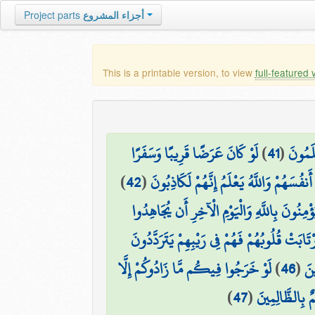
أجزاء المشروع
Project parts
This is a printable version, to view
full-featured 
لَمُونَ
(
41
)
لَوْ كَانَ عَرَضًا قَرِيبًا وَسَفَرًا
سَهُمْ وَاللَّهُ يَعْلَمُ إِنَّهُمْ لَكَاذِبُونَ
(
42
)
ُؤْمِنُونَ بِاللَّهِ وَالْيَوْمِ الْآخِرِ أَن يُجَاهِدُوا
ارْتَابَتْ قُلُوبُهُمْ فَهُمْ فِي رَيْبِهِمْ يَتَرَدَّدُونَ
ينَ
(
46
)
لَوْ خَرَجُوا فِيكُم مَّا زَادُوكُمْ إِلَّا
 بِالظَّالِمِينَ
(
47
)