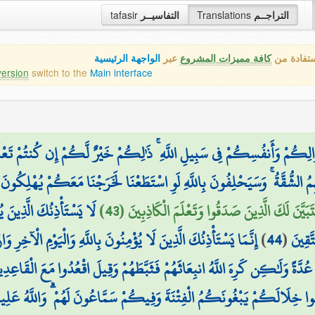
التراجــم
Translations
التفاسيــر
tafasir
ستفادة من
كافة مميزات المشروع
عبر
الواجهة الرئيسية
version
switch to the
Main interface
وَالِكُمْ وَأَنفُسِكُمْ فِي سَبِيلِ اللَّهِ ۚ ذَٰلِكُمْ خَيْرٌ لَّكُمْ إِن كُنتُمْ تَعْ
لشُّقَّةُ ۚ وَسَيَحْلِفُونَ بِاللَّهِ لَوِ اسْتَطَعْنَا لَخَرَجْنَا مَعَكُمْ يُهْلِكُونَ أَنفُ
َيَّنَ لَكَ الَّذِينَ صَدَقُوا وَتَعْلَمَ الْكَاذِبِينَ (43)
لَا يَسْتَأْذِنُكَ الَّذِينَ ي
َّقِينَ
(
44
)
إِنَّمَا يَسْتَأْذِنُكَ الَّذِينَ لَا يُؤْمِنُونَ بِاللَّهِ وَالْيَوْمِ الْآخِرِ وَ
 عُدَّةً وَلَٰكِن كَرِهَ اللَّهُ انبِعَاثَهُمْ فَثَبَّطَهُمْ وَقِيلَ اقْعُدُوا مَعَ الْقَاعِدِ
وا خِلَالَكُمْ يَبْغُونَكُمُ الْفِتْنَةَ وَفِيكُمْ سَمَّاعُونَ لَهُمْ ۗ وَاللَّهُ عَلِيمٌ