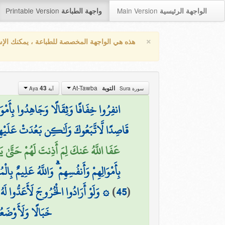
Printable Version
Main Version
الواجهة الرئيسية
واجهة الطباعة
×
هذه هي الواجهة المخصصة للطباعة ، يمكنك الإ
At-Tawba
التوبة
43
سورة Sura
آية Aya
انفِرُوا خِفَافًا وَثِقَالًا وَجَاهِدُوا بِأَمْ
قَاصِدًا لَّاتَّبَعُوكَ وَلَٰكِن بَعُدَتْ عَلَيْهِمُ ا
عَفَا اللَّهُ عَنكَ لِمَ أَذِنتَ لَهُمْ حَتَّىٰ يَتَب
بِأَمْوَالِهِمْ وَأَنفُسِهِمْ ۗ وَاللَّهُ عَلِيمٌ بِالْمُت
(
45
)
۞ وَلَوْ أَرَادُوا الْخُرُوجَ لَأَعَدُّوا لَهُ
خَبَالًا وَلَأَوْضَعُ