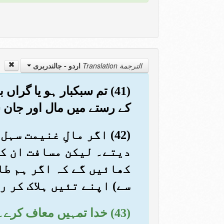
الترجمة Translation
اردو - جالندربرى
(41) تم سبکبار ہو یا گرا
کے رستے میں مال اور جان
(42) اگر مالِ غنیمت س
دیتے۔ لیکن مسافت ان کو
کھائیں گے کہ اگر ہم طا
سے) اپنے تئیں ہلاک کر 
(43) خدا تمہیں معاف کر