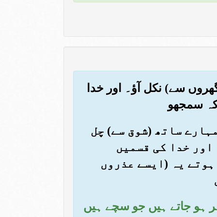
، گھروں سے) نکل آؤ۔ اور خدا
کہ سمجھو
مہارے ساتھ (شوق سے) چل
 اور خدا کی قسمیں
ہوتے یہ (ایسے عذروں
اہر ہو جاتے ہیں جو سچے ہیں