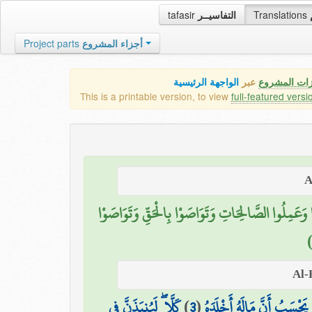
tafasir
التفاسيــر
Translations
Project parts
أجزاء المشروع
زات المشروع
عبر
الواجهة الرئيسية
This is a printable version, to view
full-featured versi
ُوا وَعَمِلُوا الصَّالِحَاتِ وَتَوَاصَوْا بِالْحَقِّ وَتَوَاصَوْا
كَلَّا ۖ لَيُنبَذَنَّ فِي
)
3
(
يَحْسَبُ أَنَّ مَالَهُ أَخْلَدَهُ