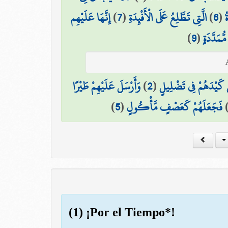
إِنَّهَا عَلَيْهِم
)
7
(
الَّتِي تَطَّلِعُ عَلَى الْأَفْئِدَةِ
)
6
(
ُ
)
9
(
ُمَدَّدَةٍ
وَأَرْسَلَ عَلَيْهِمْ طَيْرًا
)
2
(
لْ كَيْدَهُمْ فِي تَضْلِيلٍ
)
5
(
فَجَعَلَهُمْ كَعَصْفٍ مَّأْكُولٍ
(1) ¡Por el Tiempo*!