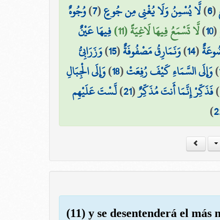
وُجُوهٌ
)
7
(
لَّا يُسْمِنُ وَلَا يُغْنِي مِن جُوعٍ
)
6
(
فِيهَا عَيْنٌ
لَّا تَسْمَعُ فِيهَا لَاغِيَةً (11)
)
10
(
وَزَرَابِيُّ
)
15
(
وَنَمَارِقُ مَصْفُوفَةٌ
)
14
(
ُوعَةٌ
وَإِلَى الْجِبَالِ
)
18
(
وَإِلَى السَّمَاءِ كَيْفَ رُفِعَتْ
)
لَّسْتَ عَلَيْهِم
)
21
(
فَذَكِّرْ إِنَّمَا أَنتَ مُذَكِّرٌ
)
)
2
(11) y se desentenderá el más 