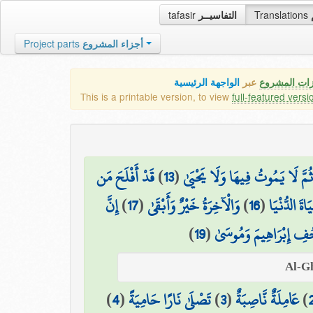
tafasir
التفاسيــر
Translations
Project parts
أجزاء المشروع
زات المشروع
عبر
الواجهة الرئيسية
This is a printable version, to view
full-featured versi
قَدْ أَفْلَحَ مَن
)
13
(
ثُمَّ لَا يَمُوتُ فِيهَا وَلَا يَحْيَىٰ
إِنَّ
)
17
(
وَالْآخِرَةُ خَيْرٌ وَأَبْقَىٰ
)
16
(
اةَ الدُّنْيَا
)
19
(
ِ إِبْرَاهِيمَ وَمُوسَىٰ
)
4
(
تَصْلَىٰ نَارًا حَامِيَةً
)
3
(
عَامِلَةٌ نَّاصِبَةٌ
)