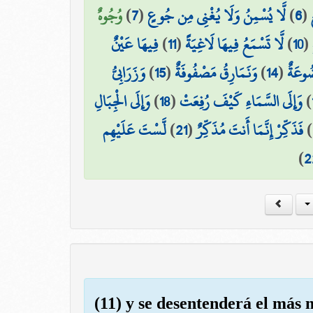
وُجُوهٌ
)
7
(
لَّا يُسْمِنُ وَلَا يُغْنِي مِن جُوعٍ
)
6
(
فِيهَا عَيْنٌ
)
11
(
لَّا تَسْمَعُ فِيهَا لَاغِيَةً
)
10
(
وَزَرَابِيُّ
)
15
(
وَنَمَارِقُ مَصْفُوفَةٌ
)
14
(
ُوعَةٌ
وَإِلَى الْجِبَالِ
)
18
(
وَإِلَى السَّمَاءِ كَيْفَ رُفِعَتْ
)
لَّسْتَ عَلَيْهِم
)
21
(
فَذَكِّرْ إِنَّمَا أَنتَ مُذَكِّرٌ
)
)
2
(11) y se desentenderá el más 