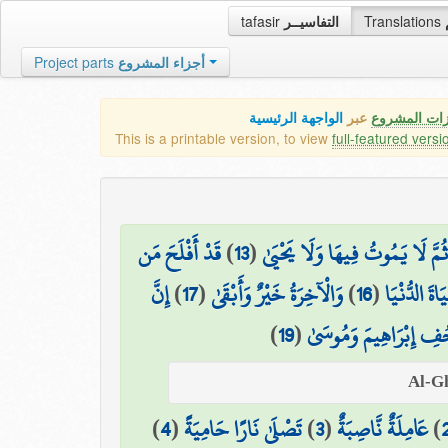
tafasir
التفاسيــر
Translations
Project parts
أجزاء المشروع
زات المشروع
عبر
الواجهة الرئيسية
This is a printable version, to view
full-featured versi
قَدْ أَفْلَحَ مَن
)
13
(
ثُمَّ لَا يَمُوتُ فِيهَا وَلَا يَحْيَىٰ
إِنَّ
)
17
(
وَالْآخِرَةُ خَيْرٌ وَأَبْقَىٰ
)
16
(
اةَ الدُّنْيَا
)
19
(
ِ إِبْرَاهِيمَ وَمُوسَىٰ
)
4
(
تَصْلَىٰ نَارًا حَامِيَةً
)
3
(
عَامِلَةٌ نَّاصِبَةٌ
)