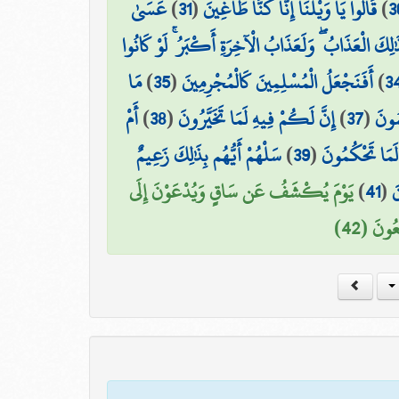
عَسَىٰ
)
31
(
قَالُوا يَا وَيْلَنَا إِنَّا كُنَّا طَاغِينَ
)
3
ٰلِكَ الْعَذَابُ ۖ وَلَعَذَابُ الْآخِرَةِ أَكْبَرُ ۚ لَوْ كَانُوا
مَا
)
35
(
أَفَنَجْعَلُ الْمُسْلِمِينَ كَالْمُجْرِمِينَ
)
3
أَمْ
)
38
(
إِنَّ لَكُمْ فِيهِ لَمَا تَخَيَّرُونَ
)
37
(
سُونَ
سَلْهُمْ أَيُّهُم بِذَٰلِكَ زَعِيمٌ
)
39
(
 لَمَا تَحْكُمُونَ
يَوْمَ يُكْشَفُ عَن سَاقٍ وَيُدْعَوْنَ إِلَى
)
41
(
َ
ُونَ (42