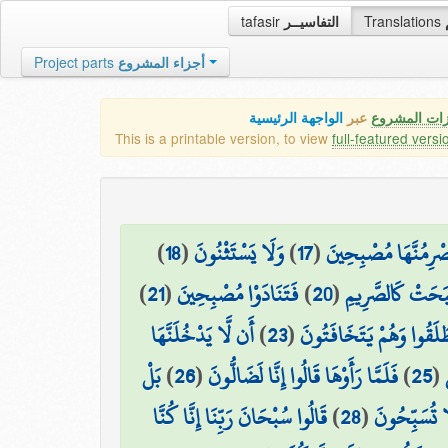
tafasir
التفاسيــر
Translations
Project parts
أجزاء المشروع
زات المشروع
عبر
الواجهة الرئيسية
This is a printable version, to view
full-featured versi
)
18
(
وَلَا يَسْتَثْنُونَ
)
17
(
يَصْرِمُنَّهَا مُصْبِحِينَ
)
21
(
فَتَنَادَوْا مُصْبِحِينَ
)
20
(
بَحَتْ كَالصَّرِيمِ
أَن لَّا يَدْخُلَنَّهَا
)
23
(
َلَقُوا وَهُمْ يَتَخَافَتُونَ
بَلْ
)
26
(
فَلَمَّا رَأَوْهَا قَالُوا إِنَّا لَضَالُّونَ
)
25
(
قَالُوا سُبْحَانَ رَبِّنَا إِنَّا كُنَّا
)
28
(
َا تُسَبِّحُونَ