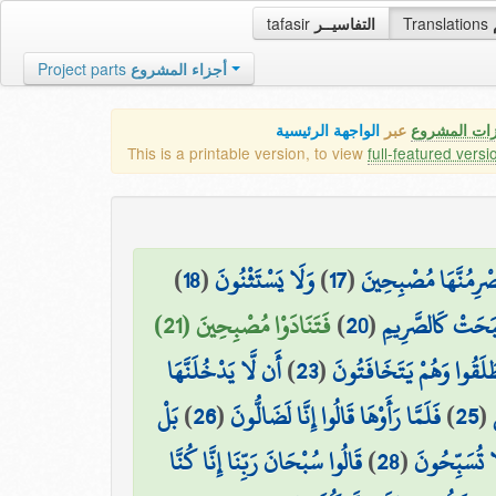
tafasir
التفاسيــر
Translations
Project parts
أجزاء المشروع
زات المشروع
عبر
الواجهة الرئيسية
This is a printable version, to view
full-featured versi
)
18
(
وَلَا يَسْتَثْنُونَ
)
17
(
يَصْرِمُنَّهَا مُصْبِحِينَ
فَتَنَادَوْا مُصْبِحِينَ (21)
)
20
(
بَحَتْ كَالصَّرِيمِ
أَن لَّا يَدْخُلَنَّهَا
)
23
(
َلَقُوا وَهُمْ يَتَخَافَتُونَ
بَلْ
)
26
(
فَلَمَّا رَأَوْهَا قَالُوا إِنَّا لَضَالُّونَ
)
25
(
قَالُوا سُبْحَانَ رَبِّنَا إِنَّا كُنَّا
)
28
(
َا تُسَبِّحُونَ