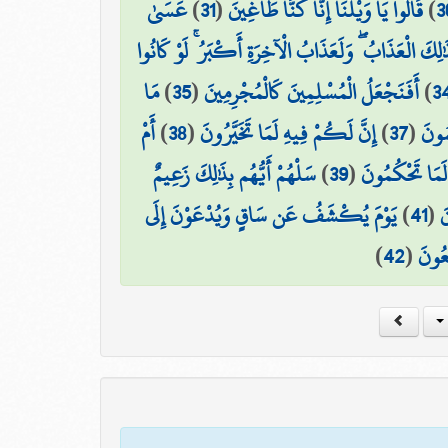
عَسَىٰ
)
31
(
قَالُوا يَا وَيْلَنَا إِنَّا كُنَّا طَاغِينَ
)
3
ٰلِكَ الْعَذَابُ ۖ وَلَعَذَابُ الْآخِرَةِ أَكْبَرُ ۚ لَوْ كَانُوا
مَا
)
35
(
أَفَنَجْعَلُ الْمُسْلِمِينَ كَالْمُجْرِمِينَ
)
3
أَمْ
)
38
(
إِنَّ لَكُمْ فِيهِ لَمَا تَخَيَّرُونَ
)
37
(
سُونَ
سَلْهُمْ أَيُّهُم بِذَٰلِكَ زَعِيمٌ
)
39
(
 لَمَا تَحْكُمُونَ
يَوْمَ يُكْشَفُ عَن سَاقٍ وَيُدْعَوْنَ إِلَى
)
41
(
َ
)
42
(
عُونَ