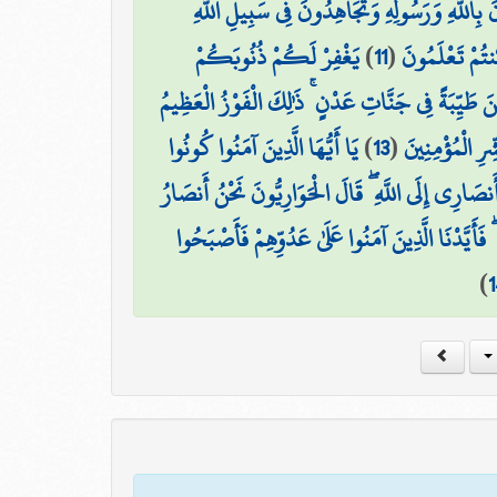
َ بِاللَّهِ وَرَسُولِهِ وَتُجَاهِدُونَ فِي سَبِيلِ اللَّهِ
يَغْفِرْ لَكُمْ ذُنُوبَكُمْ
)
11
(
تُمْ تَعْلَمُونَ
َيِّبَةً فِي جَنَّاتِ عَدْنٍ ۚ ذَٰلِكَ الْفَوْزُ الْعَظِيمُ
يَا أَيُّهَا الَّذِينَ آمَنُوا كُونُوا
)
13
(
ِرِ الْمُؤْمِنِينَ
نصَارِي إِلَى اللَّهِ ۖ قَالَ الْحَوَارِيُّونَ نَحْنُ أَنصَارُ
فَأَيَّدْنَا الَّذِينَ آمَنُوا عَلَىٰ عَدُوِّهِمْ فَأَصْبَحُوا
)