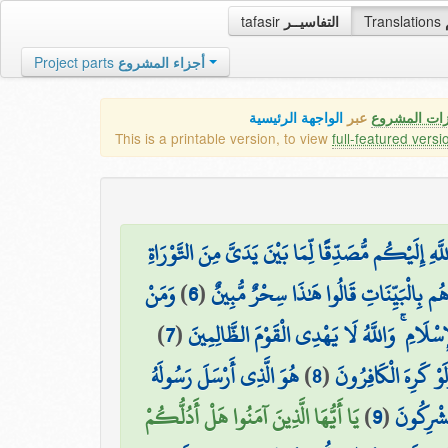
tafasir
التفاسيــر
Translations
Project parts
أجزاء المشروع
زات المشروع
عبر
الواجهة الرئيسية
This is a printable version, to view
full-featured versi
هِ إِلَيْكُم مُّصَدِّقًا لِّمَا بَيْنَ يَدَيَّ مِنَ التَّوْرَاةِ
وَمَنْ
)
6
(
ُم بِالْبَيِّنَاتِ قَالُوا هَٰذَا سِحْرٌ مُّبِينٌ
)
7
(
ِسْلَامِ ۚ وَاللَّهُ لَا يَهْدِي الْقَوْمَ الظَّالِمِينَ
هُوَ الَّذِي أَرْسَلَ رَسُولَهُ
)
8
(
لَوْ كَرِهَ الْكَافِرُونَ
يَا أَيُّهَا الَّذِينَ آمَنُوا هَلْ أَدُلُّكُمْ
)
9
(
مُشْرِكُونَ