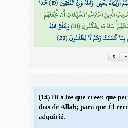
هَٰذَا
)
19
(
 أَوْلِيَاءُ بَعْضٍ ۖ وَاللَّهُ وَلِيُّ الْمُتَّقِينَ
حَسِبَ الَّذِينَ اجْتَرَحُوا السَّيِّئَاتِ أَن نَّجْعَلَهُمْ
َاتُهُمْ ۚ سَاءَ مَا يَحْكُمُونَ (21
وَخَلَقَ اللَّهُ
)
22
(
ٍ بِمَا كَسَبَتْ وَهُمْ لَا يُظْلَمُونَ
(14) Di a los que creen que pe
días de Allah; para que Él re
adquirió.