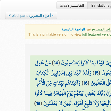
tafasir
التفاسيــر
Translations
Project parts
أجزاء المشروع
زات المشروع
عبر
الواجهة الرئيسية
This is a printable version, to view
full-featured versi
مَنْ عَمِلَ
)
14
(
يَجْزِيَ قَوْمًا بِمَا كَانُوا يَكْسِبُونَ
وَلَقَدْ آتَيْنَا بَنِي إِسْرَائِيلَ الْكِتَابَ
)
15
(
ْجَعُونَ
وَآتَيْنَاهُم بَيِّنَاتٍ مِّنَ الْأَمْرِ ۖ
)
16
(
لَى الْعَالَمِينَ
إِنَّ رَبَّكَ يَقْضِي بَيْنَهُمْ يَوْمَ الْقِيَامَةِ فِيمَا كَانُوا
)
18
(
َّبِعْهَا وَلَا تَتَّبِعْ أَهْوَاءَ الَّذِينَ لَا يَعْلَمُونَ