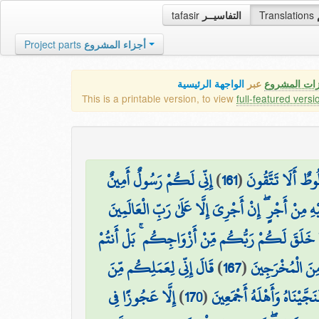
tafasir
التفاسيــر
Translations
Project parts
أجزاء المشروع
زات المشروع
عبر
الواجهة الرئيسية
This is a printable version, to view
full-featured versi
إِنِّي لَكُمْ رَسُولٌ أَمِينٌ
)
161
(
ُوطٌ أَلَا تَتَّقُونَ
ِ مِنْ أَجْرٍ ۖ إِنْ أَجْرِيَ إِلَّا عَلَىٰ رَبِّ الْعَالَمِينَ
 خَلَقَ لَكُمْ رَبُّكُم مِّنْ أَزْوَاجِكُم ۚ بَلْ أَنتُمْ
قَالَ إِنِّي لِعَمَلِكُم مِّنَ
)
167
(
 مِنَ الْمُخْرَجِينَ
إِلَّا عَجُوزًا فِي
)
170
(
نَجَّيْنَاهُ وَأَهْلَهُ أَجْمَعِينَ