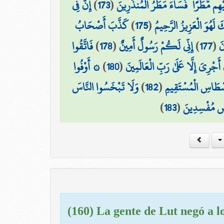
إِنَّ فِي
)
173
(
يْهِم مَّطَرًا ۖ فَسَاءَ مَطَرُ الْمُنذَرِينَ
كَذَّبَ أَصْحَابُ
)
175
(
َكَ لَهُوَ الْعَزِيزُ الرَّحِيمُ
فَاتَّقُوا
)
178
(
إِنِّي لَكُمْ رَسُولٌ أَمِينٌ
)
177
(
نَ
۞ أَوْفُوا
)
180
(
أَجْرِيَ إِلَّا عَلَىٰ رَبِّ الْعَالَمِينَ
وَلَا تَبْخَسُوا النَّاسَ
)
182
(
سْطَاسِ الْمُسْتَقِيمِ
)
183
(
رْضِ مُفْسِدِينَ
(160) La gente de Lut negó a l