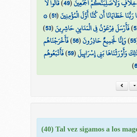
قَالُوا لَا
)
49
(
خِلَافٍ وَلَأُصَلِّبَنَّكُمْ أَجْمَعِينَ
۞
)
51
(
ا رَبُّنَا خَطَايَانَا أَن كُنَّا أَوَّلَ الْمُؤْمِنِينَ
)
53
(
فَأَرْسَلَ فِرْعَوْنُ فِي الْمَدَائِنِ حَاشِرِينَ
)
5
فَأَخْرَجْنَاهُم
)
56
(
وَإِنَّا لَجَمِيعٌ حَاذِرُونَ
)
55
فَأَتْبَعُوهُم
)
59
(
ٰلِكَ وَأَوْرَثْنَاهَا بَنِي إِسْرَائِيلَ
)
(40) Tal vez sigamos a los mago