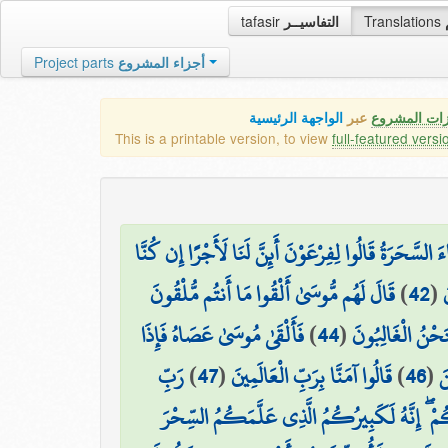
tafasir
التفاسيــر
Translations
Project parts
أجزاء المشروع
زات المشروع
عبر
الواجهة الرئيسية
This is a printable version, to view
full-featured versi
َ السَّحَرَةُ قَالُوا لِفِرْعَوْنَ أَئِنَّ لَنَا لَأَجْرًا إِن كُنَّا
قَالَ لَهُم مُّوسَىٰ أَلْقُوا مَا أَنتُم مُّلْقُونَ
)
42
(
َ
فَأَلْقَىٰ مُوسَىٰ عَصَاهُ فَإِذَا
)
44
(
لَنَحْنُ الْغَالِبُونَ
رَبِّ
)
47
(
قَالُوا آمَنَّا بِرَبِّ الْعَالَمِينَ
)
46
(
َ
ُمْ ۖ إِنَّهُ لَكَبِيرُكُمُ الَّذِي عَلَّمَكُمُ السِّحْرَ