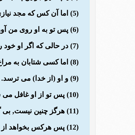
(5) اما آن کس که مجد نیازی نمود.
(6) پس تو به او روی من آوری,
(7) در حالی که اگر او خود را (از کفر) پاک نسازد, چیزی بر تو نیست.
(8) اما کسی شتابان به مراغ تو می آید.
(9) و او (از خدا) می ترسد.
(10) پس تو از او غافل می شوی (وبه ار تو جه نمی کنی؟)
(11) هرگز چنین نیست, بی گمان این (سوره) تذکر ویاد آوری است.
(12) پس هرکس بخواهد از آن پند گیرد.