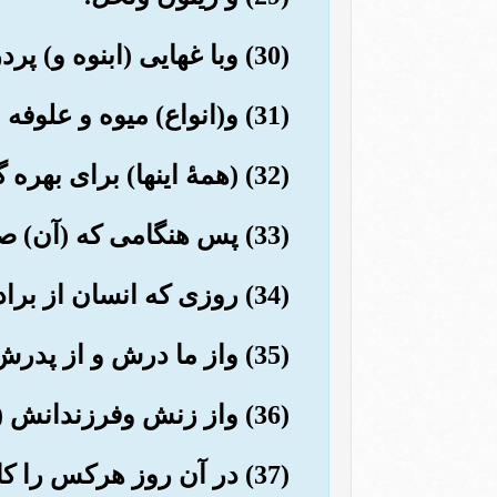
(30) وبا غهایی (ابنوه و) پردرخت.
(31) و(انواع) میوه و علوفه (پدید آوردیم).
(32) (همۀ اینها) برای بهره گیری شما وچهار یایانتان است.
(33) پس هنگامی که (آن) صدای مهیب (قیامت) فرا رسد.
(34) روزی که انسان از برادرش می گریزد.
(35) واز ما درش و از پدرش.
(36) واز زنش وفرزندانش (نیز می گریزد).
(37) در آن روز هرکس را کاری است که اورا به خود مشغولش دارد.