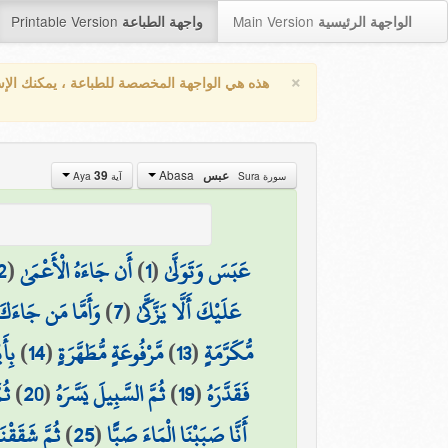
Printable Version
Main Version
الواجهة الرئيسية
واجهة الطباعة
×
هذه هي الواجهة المخصصة للطباعة ، يمكنك الإ
Abasa
عبس
39
سورة Sura
آية Aya
عَبَسَ وَتَوَلَّىٰ
(
1
)
أَن جَاءَهُ الْأَعْمَىٰ
(
2
عَلَيْكَ أَلَّا يَزَّكَّىٰ
(
7
)
وَأَمَّا مَن جَاءَكَ
مُّكَرَّمَةٍ
(
13
)
مَّرْفُوعَةٍ مُّطَهَّرَةٍ
(
14
)
بِأَ
فَقَدَّرَهُ
(
19
)
ثُمَّ السَّبِيلَ يَسَّرَهُ
(
20
)
ثُم
أَنَّا صَبَبْنَا الْمَاءَ صَبًّا
(
25
)
ثُمَّ شَقَقْن