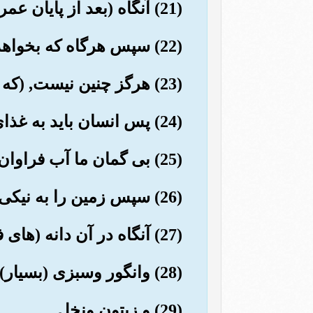
(21) آنگاه (بعد از پایان عمر) او را میراند, پس او را در قبر (پنهان) کرد.
(22) سپس هرگاه که بخواهد او را (زیاده می کند و از قبر) بر می انگیزد.
(23) هرگز چنین نیست, (که او می پندارد) او هنوز آنچه را که (خدا) فرمان داده, به جای نیاورده است.
(24) پس انسان باید به غذای خود بنگرد.
(25) بی گمان ما آب فراوان (از آسمان) فروریختیم.
(26) سپس زمین را به نیکی شگافتیم.
(27) آنگاه در آن دانه (های فراون) رویاندیم.
(28) وانگور وسبزی (بسیار).
(29) و زیتون ونخل.