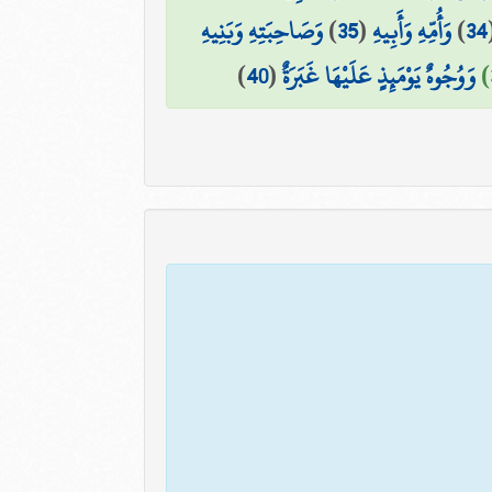
34
)
وَأُمِّهِ وَأَبِيهِ
(
35
)
وَصَاحِبَتِهِ وَبَنِيهِ
وَوُجُوهٌ يَوْمَئِذٍ عَلَيْهَا غَبَرَةٌ
(
40
)