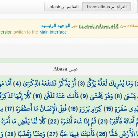
التراجــم
Translations
التفاسيــر
tafasir
ستفادة من
كافة مميزات المشروع
عبر
الواجهة الرئيسية
version
switch to the
Main interface
عبس Abasa
)
وَمَا يُدْرِيكَ لَعَلَّهُ يَزَّكَّىٰ
(
3
)
أَوْ يَذَّكَّرُ فَتَنفَعَهُ الذِّكْرَىٰ
(
4
)
أَمَّا مَ
 يَسْعَىٰ
(
8
)
وَهُوَ يَخْشَىٰ
(
9
)
فَأَنتَ عَنْهُ تَلَهَّىٰ
(
10
)
كَلَّا إِنَّهَا تَذْكِرَةٌ
يْدِي سَفَرَةٍ
(
15
)
كِرَامٍ بَرَرَةٍ
(
16
)
قُتِلَ الْإِنسَانُ مَا أَكْفَرَهُ
(
17
)
مِن
َّ أَمَاتَهُ فَأَقْبَرَهُ
(
21
)
ثُمَّ إِذَا شَاءَ أَنشَرَهُ
(
22
)
كَلَّا لَمَّا يَقْضِ مَا أَمَرَهُ
(
َا الْأَرْضَ شَقًّا
(
26
)
فَأَنبَتْنَا فِيهَا حَبًّا
(
27
)
وَعِنَبًا وَقَضْبًا
(
28
)
وَز