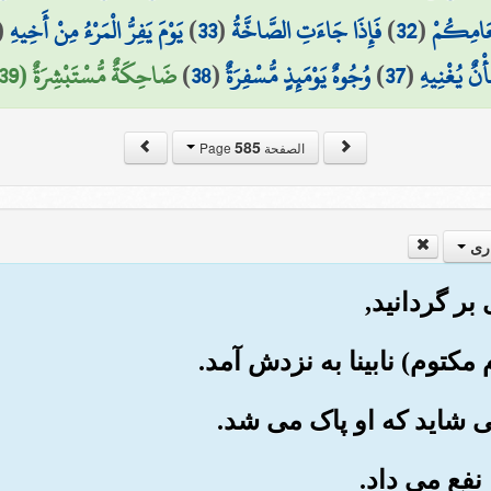
ْعَامِكُمْ
(
32
)
فَإِذَا جَاءَتِ الصَّاخَّةُ
(
33
)
يَوْمَ يَفِرُّ الْمَرْءُ مِنْ أَخِيهِ
(
أْنٌ يُغْنِيهِ
(
37
)
وُجُوهٌ يَوْمَئِذٍ مُّسْفِرَةٌ
(
38
)
ضَاحِكَةٌ مُّسْتَبْشِرَةٌ (39)
585
الصفحة Page
ری