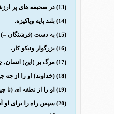
(13) در صحیفه های پر ارزشی (ثبت) است.
(14) بلند پایه وپاکیزه.
(15) به دست (فرشتگان =) سفیران (وحی است).
(16) بزرگوار ونیکو کار.
(17) مرگ بر (این) انسان, چقدر نا سپاس است؟!
(18) (خداوند) او را از چه چیز آفریده است؟
(19) او را از نطفه ای (نا چیز) آفریده است, آنگاه او را موزون ساخت.
(20) سپس راه را برای او آسان نمود.