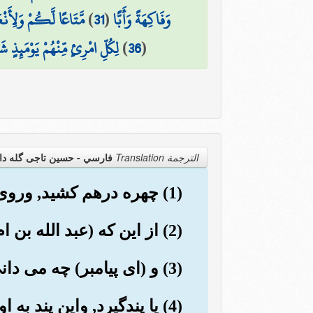
وَفَاكِهَةً وَأَبًّا
(
31
)
مَّتَاعًا لَّكُمْ وَلِأَن
(
36
)
لِكُلِّ امْرِئٍ مِّنْهُمْ يَوْمَئِذٍ شَ
الترجمة Translation
فارسي - حسین تاجی گله دا
(1) چهره درهم کشید, وروی بر گردانید,
(2) از این که (عبد الله بن ام مکتوم) نابینا به نزدش آمد.
(3) و (ای پیامبر) چه می دانی شاید که او پاک می شد.
(4) یا پندگیرد, واین پند به او نفع می داد.