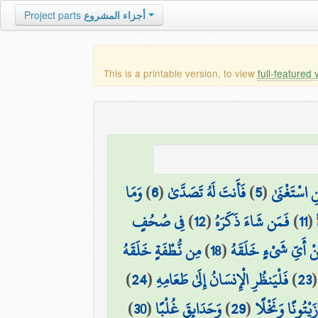
أجزاء المشروع
Project parts
This is a printable version, to view
full-featured 
نِ اسْتَغْنَىٰ
(
5
)
فَأَنتَ لَهُ تَصَدَّىٰ
(
6
)
وَمَا
(
11
)
فَمَن شَاءَ ذَكَرَهُ
(
12
)
فِي صُحُفٍ
ْ أَيِّ شَيْءٍ خَلَقَهُ
(
18
)
مِن نُّطْفَةٍ خَلَقَهُ
23
)
فَلْيَنظُرِ الْإِنسَانُ إِلَىٰ طَعَامِهِ
(
24
)
َيْتُونًا وَنَخْلًا
(
29
)
وَحَدَائِقَ غُلْبًا
(
30
)