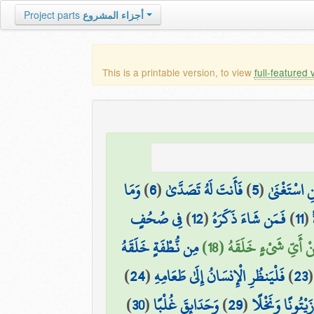
أجزاء المشروع
Project parts
This is a printable version, to view
full-featured 
نِ اسْتَغْنَىٰ
(
5
)
فَأَنتَ لَهُ تَصَدَّىٰ
(
6
)
وَمَا
(
11
)
فَمَن شَاءَ ذَكَرَهُ
(
12
)
فِي صُحُفٍ
ْ أَيِّ شَيْءٍ خَلَقَهُ (18)
مِن نُّطْفَةٍ خَلَقَهُ
23
)
فَلْيَنظُرِ الْإِنسَانُ إِلَىٰ طَعَامِهِ
(
24
)
َيْتُونًا وَنَخْلًا
(
29
)
وَحَدَائِقَ غُلْبًا
(
30
)