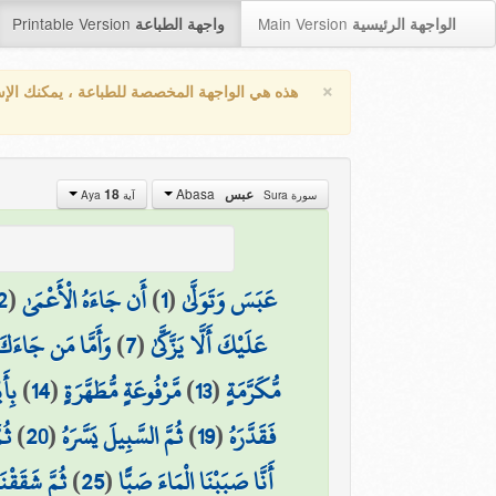
Printable Version
Main Version
الواجهة الرئيسية
واجهة الطباعة
×
هذه هي الواجهة المخصصة للطباعة ، يمكنك الإ
Abasa
عبس
18
سورة Sura
آية Aya
عَبَسَ وَتَوَلَّىٰ
(
1
)
أَن جَاءَهُ الْأَعْمَىٰ
(
2
عَلَيْكَ أَلَّا يَزَّكَّىٰ
(
7
)
وَأَمَّا مَن جَاءَكَ
مُّكَرَّمَةٍ
(
13
)
مَّرْفُوعَةٍ مُّطَهَّرَةٍ
(
14
)
بِأَ
فَقَدَّرَهُ
(
19
)
ثُمَّ السَّبِيلَ يَسَّرَهُ
(
20
)
ثُم
أَنَّا صَبَبْنَا الْمَاءَ صَبًّا
(
25
)
ثُمَّ شَقَقْن