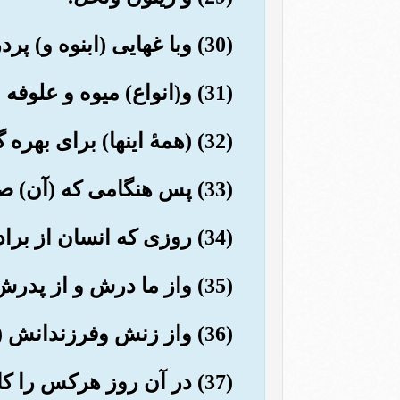
(30) وبا غهایی (ابنوه و) پردرخت.
(31) و(انواع) میوه و علوفه (پدید آوردیم).
(32) (همۀ اینها) برای بهره گیری شما وچهار یایانتان است.
(33) پس هنگامی که (آن) صدای مهیب (قیامت) فرا رسد.
(34) روزی که انسان از برادرش می گریزد.
(35) واز ما درش و از پدرش.
(36) واز زنش وفرزندانش (نیز می گریزد).
(37) در آن روز هرکس را کاری است که اورا به خود مشغولش دارد.