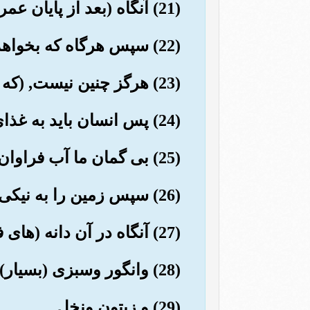
(21) آنگاه (بعد از پایان عمر) او را میراند, پس او را در قبر (پنهان) کرد.
(22) سپس هرگاه که بخواهد او را (زیاده می کند و از قبر) بر می انگیزد.
(23) هرگز چنین نیست, (که او می پندارد) او هنوز آنچه را که (خدا) فرمان داده, به جای نیاورده است.
(24) پس انسان باید به غذای خود بنگرد.
(25) بی گمان ما آب فراوان (از آسمان) فروریختیم.
(26) سپس زمین را به نیکی شگافتیم.
(27) آنگاه در آن دانه (های فراون) رویاندیم.
(28) وانگور وسبزی (بسیار).
(29) و زیتون ونخل.