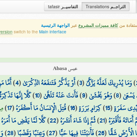
التراجــم
Translations
التفاسيــر
tafasir
ستفادة من
كافة مميزات المشروع
عبر
الواجهة الرئيسية
version
switch to the
Main interface
عبس Abasa
)
وَمَا يُدْرِيكَ لَعَلَّهُ يَزَّكَّىٰ
(
3
)
أَوْ يَذَّكَّرُ فَتَنفَعَهُ الذِّكْرَىٰ
(
4
)
أَمَّا مَ
 يَسْعَىٰ
(
8
)
وَهُوَ يَخْشَىٰ
(
9
)
فَأَنتَ عَنْهُ تَلَهَّىٰ
(
10
)
كَلَّا إِنَّهَا تَذْكِرَةٌ
يْدِي سَفَرَةٍ
(
15
)
كِرَامٍ بَرَرَةٍ
(
16
)
قُتِلَ الْإِنسَانُ مَا أَكْفَرَهُ
(
17
)
مِن
َّ أَمَاتَهُ فَأَقْبَرَهُ
(
21
)
ثُمَّ إِذَا شَاءَ أَنشَرَهُ
(
22
)
كَلَّا لَمَّا يَقْضِ مَا أَمَرَهُ
(
َا الْأَرْضَ شَقًّا
(
26
)
فَأَنبَتْنَا فِيهَا حَبًّا
(
27
)
وَعِنَبًا وَقَضْبًا
(
28
)
وَز