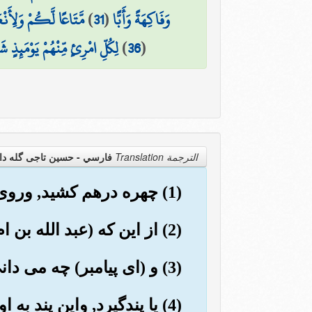
وَفَاكِهَةً وَأَبًّا
(
31
)
مَّتَاعًا لَّكُمْ وَلِأَن
(
36
)
لِكُلِّ امْرِئٍ مِّنْهُمْ يَوْمَئِذٍ شَ
الترجمة Translation
فارسي - حسین تاجی گله دا
(1) چهره درهم کشید, وروی بر گردانید,
(2) از این که (عبد الله بن ام مکتوم) نابینا به نزدش آمد.
(3) و (ای پیامبر) چه می دانی شاید که او پاک می شد.
(4) یا پندگیرد, واین پند به او نفع می داد.