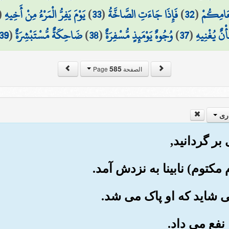
ْعَامِكُمْ
(
32
)
فَإِذَا جَاءَتِ الصَّاخَّةُ
(
33
)
يَوْمَ يَفِرُّ الْمَرْءُ مِنْ أَخِيهِ
(
أْنٌ يُغْنِيهِ
(
37
)
وُجُوهٌ يَوْمَئِذٍ مُّسْفِرَةٌ
(
38
)
ضَاحِكَةٌ مُّسْتَبْشِرَةٌ
(
39
585
الصفحة Page
ری