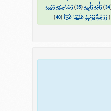
34
)
وَأُمِّهِ وَأَبِيهِ
(
35
)
وَصَاحِبَتِهِ وَبَنِيهِ
)
وَوُجُوهٌ يَوْمَئِذٍ عَلَيْهَا غَبَرَةٌ
(
40
)