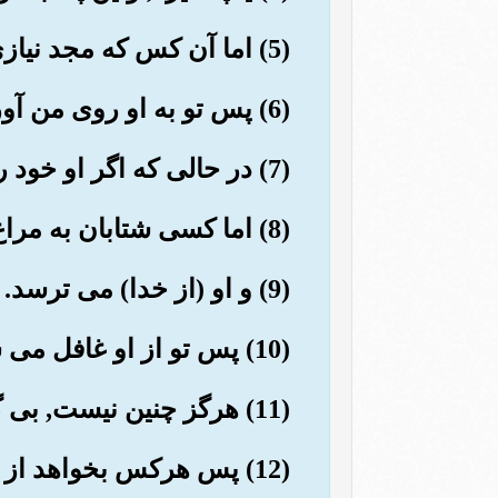
(5) اما آن کس که مجد نیازی نمود.
(6) پس تو به او روی من آوری,
(7) در حالی که اگر او خود را (از کفر) پاک نسازد, چیزی بر تو نیست.
(8) اما کسی شتابان به مراغ تو می آید.
(9) و او (از خدا) می ترسد.
(10) پس تو از او غافل می شوی (وبه ار تو جه نمی کنی؟)
(11) هرگز چنین نیست, بی گمان این (سوره) تذکر ویاد آوری است.
(12) پس هرکس بخواهد از آن پند گیرد.