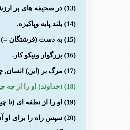
(13) در صحیفه های پر ارزشی (ثبت) است.
(14) بلند پایه وپاکیزه.
(15) به دست (فرشتگان =) سفیران (وحی است).
(16) بزرگوار ونیکو کار.
(17) مرگ بر (این) انسان, چقدر نا سپاس است؟!
(18) (خداوند) او را از چه چیز آفریده است؟
(19) او را از نطفه ای (نا چیز) آفریده است, آنگاه او را موزون ساخت.
(20) سپس راه را برای او آسان نمود.