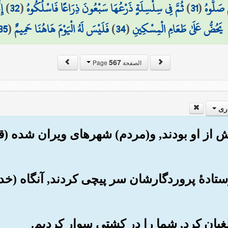
 صَلُّوهُ
(
31
)
ثُمَّ فِي سِلْسِلَةٍ ذَرْعُهَا سَبْعُونَ ذِرَاعًا فَاسْلُكُوهُ
(
32
)
إِ
يَحُضُّ عَلَىٰ طَعَامِ الْمِسْكِينِ
(
34
)
فَلَيْسَ لَهُ الْيَوْمَ هَاهُنَا حَمِيمٌ
(
35
567
الصفحة Page
ری
یش از او بودند, و(مردم) شهرهای ویران شده (
 فرستادۀ پروردگارشان سر پیچی کردند, آنگاه (خد