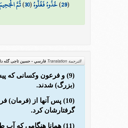
(
29
)
خُذُوهُ فَغُلُّوهُ
(
30
)
ثُمَّ الْجَحِيمَ
الترجمة Translation
فارسي - حسین تاجی گله دا
(9) و فرعون وکسانی که پ
(بزرگ) شدند.
(10) پس آنها از (فرمان)
گرفتارشان کرد.
(11) همانا هنگامی که آب طغیان کرد, شما را در کشتی سوار کردیم.