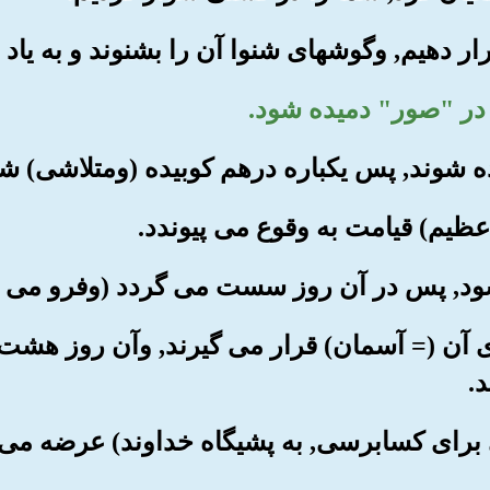
 های آن (= آسمان) قرار می گیرند, وآن روز ه
.
گی برای کسابرسی, به پشیگاه خداوند) عرضه می 