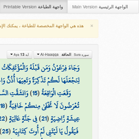
Printable Version
Main Version
الواجهة الرئيسية
واجهة الطباعة
×
هذه هي الواجهة المخصصة للطباعة ، يمكنك الإ
Al-Haaqqa
الحاقة
13
سورة Sura
آية Aya
وَجَاءَ فِرْعَوْنُ وَمَن قَبْلَهُ وَالْمُؤْتَفِكَاتُ ب
لِنَجْعَلَهَا لَكُمْ تَذْكِرَةً وَتَعِيَهَا أُذُنٌ وَاع
وَقَعَتِ الْوَاقِعَةُ
(
15
)
وَانشَقَّتِ السَّمَا
تُعْرَضُونَ لَا تَخْفَىٰ مِنكُمْ خَافِيَةٌ
(
18
)
عِيشَةٍ رَّاضِيَةٍ
(
21
)
فِي جَنَّةٍ عَالِيَةٍ
(
22
فَيَقُولُ يَا لَيْتَنِي لَمْ أُوتَ كِتَابِيَهْ
(
25
)