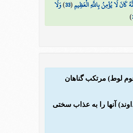
نَّهُ كَانَ لَا يُؤْمِنُ بِاللَّهِ الْعَظِيمِ
(
33
)
وَلَا
)
قوم لوط) مرتکب گناهان
اوند) آنها را به عذاب سختی