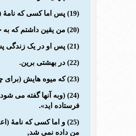
(19) پس اما کسی که نامۀ (اعمالش) را به دست راستش دهند, گوید:«بیایید نامۀ (اعمال) مرا بخوانید!
(20) من یقین داشتم که به حساب (اعمال) خودم خواهم رسید».
(21) پس او در یک زندگی پسندیده (و رضایت بخشی) خواهد بود.
(22) در بهشتی برین.
(23) که میوه هایش (برای چیده شدن) در دسترس است.
(24) (وبه آنها گفته می شو
فرستاده اید».
(25) و اما کسی که نامۀ 
من داده نمی شد,