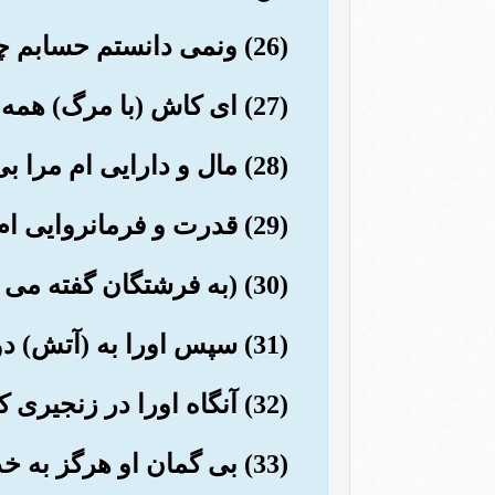
(26) ونمی دانستم حسابم چیست.
(27) ای کاش (با مرگ) همه چیز تمام می شد (وپایان کاربود).
(28) مال و دارایی ام مرا بی نیاز نکرد (و سودی نبخشید).
(29) قدرت و فرمانروایی ام (نیز) از (دست) من رفت (وبکلی نا بودشد)».
(30) (به فرشتگان گفته می شود:) «اورا بگیرید, پس طوق (به گردن) او اندازید.
(31) سپس اورا به (آتش) دوزخ بیفکنید.
(32) آنگاه اورا در زنجیری که طول آن هفتاد ذراع است, ببندید,
(33) بی گمان او هرگز به خداوند بزرگ ایمان نمی آورد,