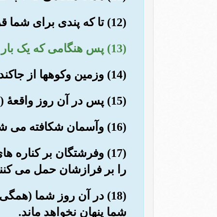
(12) تا که پندی برای شما قرار دهیم, وگوشهای شنوا آن را بشنوند و به یاد بسپارند.
(13) پس هنگامی که یک بار در "صور" دمیده شود.
(14) وزمین وکوهها از جاکنده شوند, پس یکباره درهم کوبیده (ومتلاشی) شوند.
(15) پس در آن روز واقعۀ (عظیم) قیامت به وقوع می پیوندد.
(16) وآسمان شکافته می شود, پس در آن روز سست می گردد (وفرو می ریزد).
(17) وفرشتگان بر کناره
را بر فرازشان حمل می کنند
(18) در آن روز شما (هم
شما پنهان نخواهد ماند.