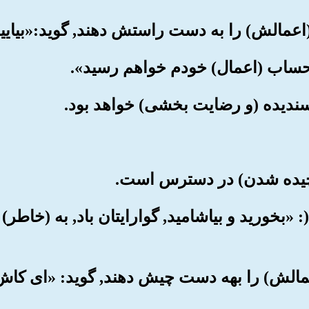
د(: «بخورید و بیاشامید, گوارایتان باد, به (خاطر
(اعمالش) را بهه دست چیش دهند, گوید: «ای کاش