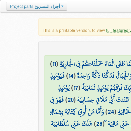
أجزاء المشروع
Project parts
This is a printable version, to view
full-featured 
 لَمَّا طَغَى الْمَاءُ حَمَلْنَاكُمْ فِي الْجَارِيَةِ
(
11
)
لْجِبَالُ فَدُكَّتَا دَكَّةً وَاحِدَةً
(
14
)
فَيَوْمَئِذٍ
كَ فَوْقَهُمْ يَوْمَئِذٍ ثَمَانِيَةٌ
(
17
)
يَوْمَئِذٍ
ِي ظَنَنتُ أَنِّي مُلَاقٍ حِسَابِيَهْ
(
20
)
فَهُوَ فِي
خَالِيَةِ
(
24
)
وَأَمَّا مَنْ أُوتِيَ كِتَابَهُ بِشِمَالِهِ
عَنِّي مَالِيَهْ ۜ
(
28
)
هَلَكَ عَنِّي سُلْطَانِيَهْ