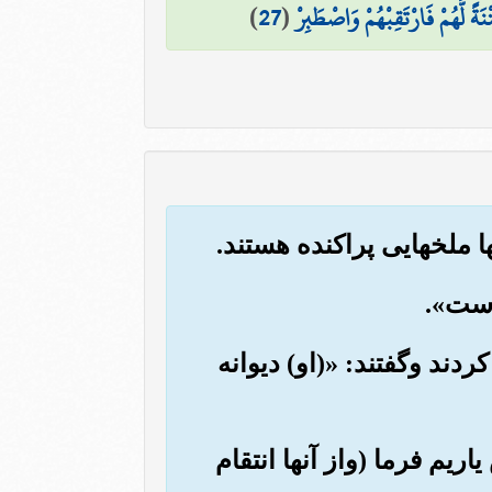
تْنَةً لَّهُمْ فَارْتَقِبْهُمْ وَاصْطَبِرْ
(
27
)
ردند وگفتند: «(او) دیوانه
یم فرما (واز آنها انتقام