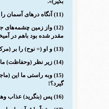
بگیر)».
(11) آنگاه درهای آسمان را با آبی (فراوان و) فروریزنده گشودیم.
(12) واز زمین چشمه‌های
مقدر شده بود باهم در آمیخت
(13) و او (= نوح) را بر (مرکبی) ساخته شده از تخته ومیخ سوار کردیم.
(14) زیر نظر (وحفاظت) ما روان بود, کیفری بود برای کسانی که کافر شده بودند.
(15) وبه راستی ما این (
گیرد؟!
(16) پس (بنگرید) عذاب وهشدارهای من چگونه بود؟!