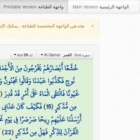
Printable Version
Main Version
الواجهة الرئيسية
واجهة الطباعة
×
هذه هي الواجهة المخصصة للطباعة ، يمكنك الإ
Al-Qamar
القمر
26
سورة Sura
آية Aya
خُشَّعًا أَبْصَارُهُمْ يَخْرُجُونَ مِنَ الْأَجْدَاث
نُوحٍ فَكَذَّبُوا عَبْدَنَا وَقَالُوا مَجْنُونٌ وَ
عُيُونًا فَالْتَقَى الْمَاءُ عَلَىٰ أَمْرٍ قَدْ قُدِرَ
(
2
مِن مُّدَّكِرٍ
(
15
)
فَكَيْفَ كَانَ عَذَابِي وَ
أَرْسَلْنَا عَلَيْهِمْ رِيحًا صَرْصَرًا فِي يَوْمِ نَح
الْقُرْآنَ لِلذِّكْرِ فَهَلْ مِن مُّدَّكِرٍ
(
22
)
ك