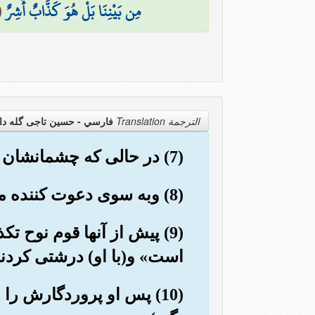
مِن بَيْنِنَا بَلْ هُوَ كَذَّابٌ أَشِرٌ
(
الترجمة Translation
فارسي - حسین تاجی گله دا
(7) در حالی که چشمانشان فرو هشته باشد از قبرها بیرون آیند گویی که آنها ملخهایی پراکنده هستند.
(8) وبه سوی دعوت کننده می شتابند. کافران می گویند: «این روز سختی است».
(9) پیش از آنها قوم نوح ت
است» و(با او) درشتی کردند 
(10) پس او پروردگارش را