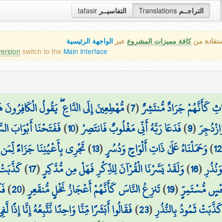
التراجــم
Translations
التفاسيــر
tafasir
ستفادة من
كافة مميزات المشروع
عبر
الواجهة الرئيسية
version
switch to the
Main interface
ِ كَأَنَّهُمْ جَرَادٌ مُّنتَشِرٌ
(
7
)
مُّهْطِعِينَ إِلَى الدَّاعِ ۖ يَقُولُ الْكَافِرُونَ ه
ازْدُجِرَ
(
9
)
فَدَعَا رَبَّهُ أَنِّي مَغْلُوبٌ فَانتَصِرْ
(
10
)
فَفَتَحْنَا أَبْوَابَ السَّ
1
)
وَحَمَلْنَاهُ عَلَىٰ ذَاتِ أَلْوَاحٍ وَدُسُرٍ
(
13
)
تَجْرِي بِأَعْيُنِنَا جَزَاءً لِّم
نُذُرِ
(
16
)
وَلَقَدْ يَسَّرْنَا الْقُرْآنَ لِلذِّكْرِ فَهَلْ مِن مُّدَّكِرٍ
(
17
)
كَذَّبَتْ
ْسٍ مُّسْتَمِرٍّ
(
19
)
تَنزِعُ النَّاسَ كَأَنَّهُمْ أَعْجَازُ نَخْلٍ مُّنقَعِرٍ
(
20
)
فَ
َذَّبَتْ ثَمُودُ بِالنُّذُرِ
(
23
)
فَقَالُوا أَبَشَرًا مِّنَّا وَاحِدًا نَّتَّبِعُهُ إِنَّا إِذًا 