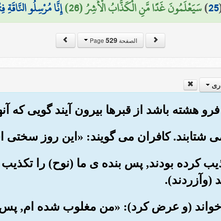
25
)
سَيَعْلَمُونَ غَدًا مَّنِ الْكَذَّابُ الْأَشِرُ (26)
إِنَّا مُرْسِلُو النَّاقَةِ فِ
529
الصفحة Page
ری
کذیب کرده بودند, پس بنده ی ما (نوح) را تکذیب ک
(وآزردند).
 خواند (و عرض کرد): «من مغلوب شده ام, پس یار