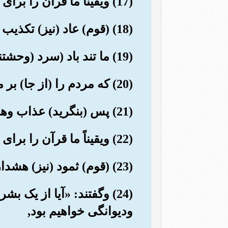
(17) ویقیناً ما قرآن را برای تذکر آسان نمودیم, پس آیا کسی هست که متذکر شود؟!
(18) (قوم) عاد (نیز) تکذیب کردند, پس (بنگرید) عذاب وهشدارهای من چگونه بود؟!
(19) ما تند باد (سرد (وحشتناکی) در روزی شوم طولانی بر آنها فرستادیم.
(20) که مردم را (از جا) بر می کند, گویی که آنها تنه های نخل ریشه کن شده اند.
(21) پس (بنگرید) عذاب وهشدارهای من چگونه بود؟!
(22) ویقیناً ما قرآن را برای تذکر آسان نمودیم, پس آیا کسی هست که متذکر شود؟!
(23) (قوم) ثمود (نیز) هشدار دهندگان را تکذیب کردند.
(24) وگفتند: «آیا از یک 
ودیوانگی خواهیم بود,