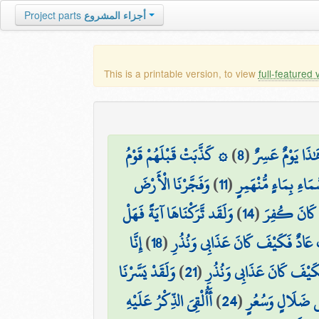
أجزاء المشروع
Project parts
This is a printable version, to view
full-featured 
َٰذَا يَوْمٌ عَسِرٌ
(
8
)
۞ كَذَّبَتْ قَبْلَهُمْ قَوْمُ
مَاءِ بِمَاءٍ مُّنْهَمِرٍ
(
11
)
وَفَجَّرْنَا الْأَرْضَ
َن كَانَ كُفِرَ
(
14
)
وَلَقَد تَّرَكْنَاهَا آيَةً فَهَلْ
 عَادٌ فَكَيْفَ كَانَ عَذَابِي وَنُذُرِ
(
18
)
إِنَّا
كَيْفَ كَانَ عَذَابِي وَنُذُرِ
(
21
)
وَلَقَدْ يَسَّرْنَا
لَّفِي ضَلَالٍ وَسُعُرٍ
(
24
)
أَأُلْقِيَ الذِّكْرُ عَلَيْهِ