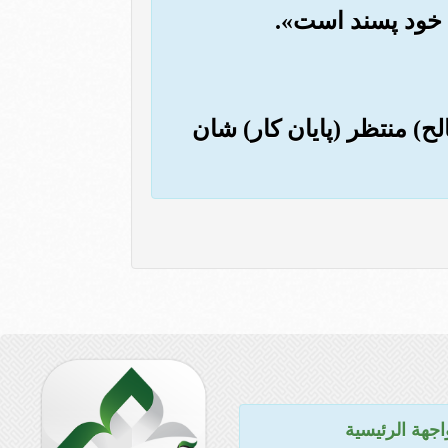
لح) منتظر (پایان کار) شان
اجهة الرئيسية