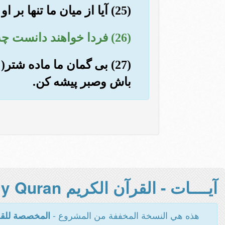
(25) آیا از میان ما تنها بر او وحی نازل شده است؟ (خیر) بلکه او دروغگوی خود پسند است».
(26) فردا خواهند دانست چه کسی دروغگوی خود پسنداست.
(27) بی گمان ما ماده شت
باش وصبر پیشه کن.
آيــــات - القرآن الكريم Holy Quran -
هذه هي النسخة المخففة من المشروع -
المخصصة للقر