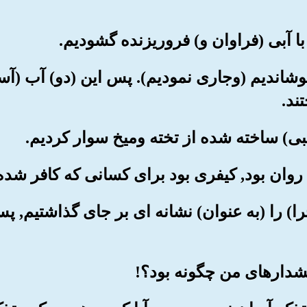
 جوشاندیم (وجاری نمودیم). پس این (دو) آب (آ
ند.
ماجرا) را (به عنوان) نشانه ای بر جای گذاشتیم,