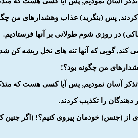
بشری از (جنس) خودمان پیروی کنیم؟! (اگر چنین ک