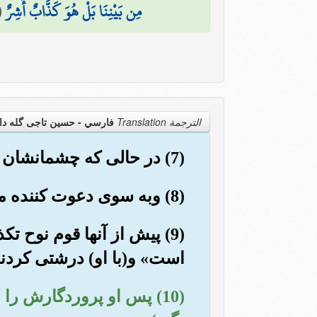
مِن بَيْنِنَا بَلْ هُوَ كَذَّابٌ أَشِرٌ
(
الترجمة Translation
فارسي - حسین تاجی گله دا
(7) در حالی که چشمانشان فرو هشته باشد از قبرها بیرون آیند گویی که آنها ملخهایی پراکنده هستند.
(8) وبه سوی دعوت کننده می شتابند. کافران می گویند: «این روز سختی است».
(9) پیش از آنها قوم نوح ت
است» و(با او) درشتی کردند 
(10) پس او پروردگارش را