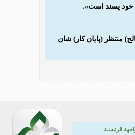
لح) منتظر (پایان کار) شان
اجهة الرئيسية