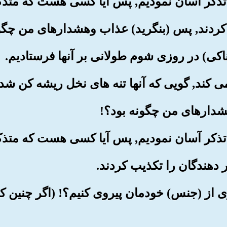
بشری از (جنس) خودمان پیروی کنیم؟! (اگر چنین ک