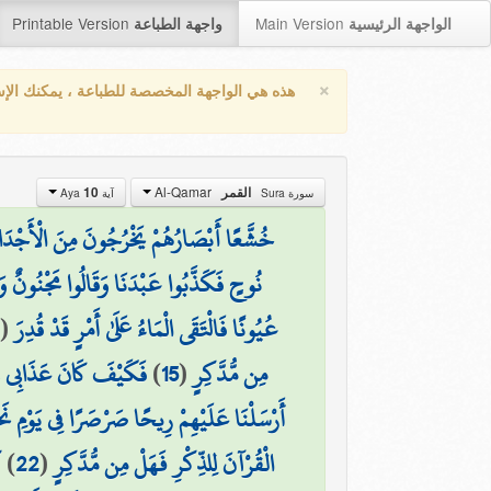
Printable Version
Main Version
الواجهة الرئيسية
واجهة الطباعة
×
هذه هي الواجهة المخصصة للطباعة ، يمكنك الإ
Al-Qamar
القمر
10
سورة Sura
آية Aya
خُشَّعًا أَبْصَارُهُمْ يَخْرُجُونَ مِنَ الْأَجْدَاث
نُوحٍ فَكَذَّبُوا عَبْدَنَا وَقَالُوا مَجْنُونٌ وَ
عُيُونًا فَالْتَقَى الْمَاءُ عَلَىٰ أَمْرٍ قَدْ قُدِرَ
(
2
مِن مُّدَّكِرٍ
(
15
)
فَكَيْفَ كَانَ عَذَابِي وَ
أَرْسَلْنَا عَلَيْهِمْ رِيحًا صَرْصَرًا فِي يَوْمِ نَح
الْقُرْآنَ لِلذِّكْرِ فَهَلْ مِن مُّدَّكِرٍ
(
22
)
ك