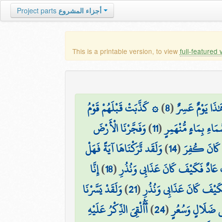
أجزاء المشروع
Project parts
This is a printable version, to view
full-featured 
َٰذَا يَوْمٌ عَسِرٌ
(
8
)
۞ كَذَّبَتْ قَبْلَهُمْ قَوْمُ
مَاءِ بِمَاءٍ مُّنْهَمِرٍ
(
11
)
وَفَجَّرْنَا الْأَرْضَ
َن كَانَ كُفِرَ
(
14
)
وَلَقَد تَّرَكْنَاهَا آيَةً فَهَلْ
 عَادٌ فَكَيْفَ كَانَ عَذَابِي وَنُذُرِ
(
18
)
إِنَّا
كَيْفَ كَانَ عَذَابِي وَنُذُرِ
(
21
)
وَلَقَدْ يَسَّرْنَا
لَّفِي ضَلَالٍ وَسُعُرٍ
(
24
)
أَأُلْقِيَ الذِّكْرُ عَلَيْهِ