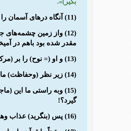
بگیر)».
(11) آنگاه درهای آسمان را با آبی (فراوان و) فروریزنده گشودیم.
(12) واز زمین چشمه‌های
مقدر شده بود باهم در آمیخت
(13) و او (= نوح) را بر (مرکبی) ساخته شده از تخته ومیخ سوار کردیم.
(14) زیر نظر (وحفاظت) ما روان بود, کیفری بود برای کسانی که کافر شده بودند.
(15) وبه راستی ما این (
گیرد؟!
(16) پس (بنگرید) عذاب وهشدارهای من چگونه بود؟!