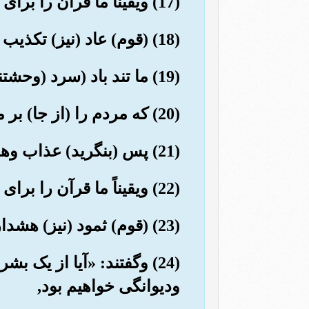
(17) ویقیناً ما قرآن را برای تذکر آسان نمودیم, پس آیا کسی هست که متذکر شود؟!
(18) (قوم) عاد (نیز) تکذیب کردند, پس (بنگرید) عذاب وهشدارهای من چگونه بود؟!
(19) ما تند باد (سرد (وحشتناکی) در روزی شوم طولانی بر آنها فرستادیم.
(20) که مردم را (از جا) بر می کند, گویی که آنها تنه های نخل ریشه کن شده اند.
(21) پس (بنگرید) عذاب وهشدارهای من چگونه بود؟!
(22) ویقیناً ما قرآن را برای تذکر آسان نمودیم, پس آیا کسی هست که متذکر شود؟!
(23) (قوم) ثمود (نیز) هشدار دهندگان را تکذیب کردند.
(24) وگفتند: «آیا از یک 
ودیوانگی خواهیم بود,