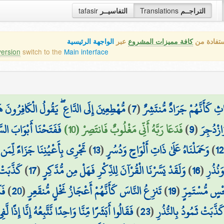
التراجــم
Translations
التفاسيــر
tafasir
ستفادة من
كافة مميزات المشروع
عبر
الواجهة الرئيسية
version
switch to the
Main interface
ِ كَأَنَّهُمْ جَرَادٌ مُّنتَشِرٌ
(
7
)
مُّهْطِعِينَ إِلَى الدَّاعِ ۖ يَقُولُ الْكَافِرُونَ ه
ازْدُجِرَ
(
9
)
فَدَعَا رَبَّهُ أَنِّي مَغْلُوبٌ فَانتَصِرْ (10)
فَفَتَحْنَا أَبْوَابَ السَّ
1
)
وَحَمَلْنَاهُ عَلَىٰ ذَاتِ أَلْوَاحٍ وَدُسُرٍ
(
13
)
تَجْرِي بِأَعْيُنِنَا جَزَاءً لِّم
نُذُرِ
(
16
)
وَلَقَدْ يَسَّرْنَا الْقُرْآنَ لِلذِّكْرِ فَهَلْ مِن مُّدَّكِرٍ
(
17
)
كَذَّبَتْ
ْسٍ مُّسْتَمِرٍّ
(
19
)
تَنزِعُ النَّاسَ كَأَنَّهُمْ أَعْجَازُ نَخْلٍ مُّنقَعِرٍ
(
20
)
فَ
َذَّبَتْ ثَمُودُ بِالنُّذُرِ
(
23
)
فَقَالُوا أَبَشَرًا مِّنَّا وَاحِدًا نَّتَّبِعُهُ إِنَّا إِذًا 