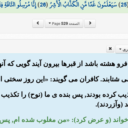
25
)
سَيَعْلَمُونَ غَدًا مَّنِ الْكَذَّابُ الْأَشِرُ
(
26
)
إِنَّا مُرْسِلُو النَّاقَةِ فِ
529
الصفحة Page
ری
کذیب کرده بودند, پس بنده ی ما (نوح) را تکذیب ک
(وآزردند).
 خواند (و عرض کرد): «من مغلوب شده ام, پس یار