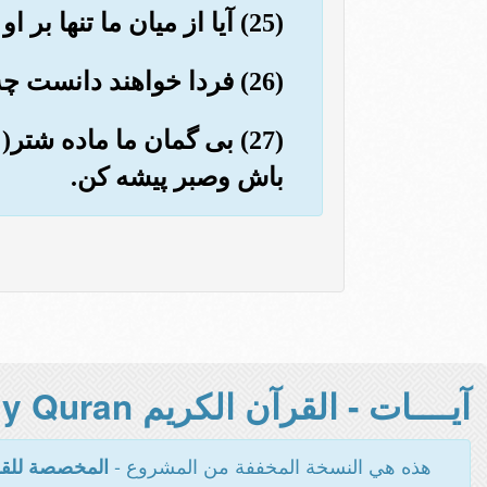
(25) آیا از میان ما تنها بر او وحی نازل شده است؟ (خیر) بلکه او دروغگوی خود پسند است».
(26) فردا خواهند دانست چه کسی دروغگوی خود پسنداست.
(27) بی گمان ما ماده شت
باش وصبر پیشه کن.
آيــــات - القرآن الكريم Holy Quran -
هذه هي النسخة المخففة من المشروع -
المخصصة للقر