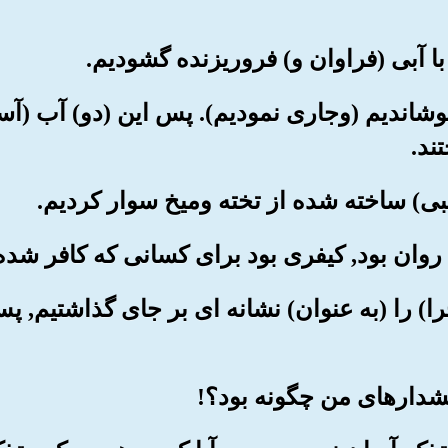
 جوشاندیم (وجاری نمودیم). پس این (دو) آب (آ
ند.
ماجرا) را (به عنوان) نشانه ای بر جای گذاشتیم,