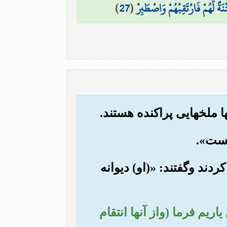
تْنَةً لَّهُمْ فَارْتَقِبْهُمْ وَاصْطَبِرْ
(
27
)
ردند وگفتند: «(او) دیوانه
یم فرما (واز آنها انتقام