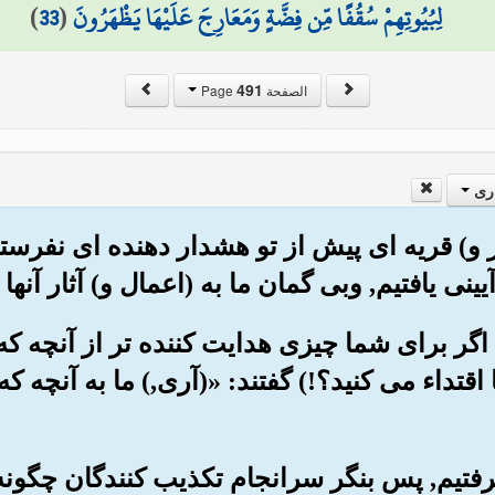
لِبُيُوتِهِمْ سُقُفًا مِّن فِضَّةٍ وَمَعَارِجَ عَلَيْهَا يَظْهَرُونَ
(
33
)
491
الصفحة Page
ری
شهر و) قریه ای پیش از تو هشدار دهنده ای نفرست
آیینی یافتیم, وبی گمان ما به (اعمال و) آثار آنها
ا اگر برای شما چیزی هدایت کننده تر از آنچه که نی
 اقتداء می کنید؟!) گفتند: «(آری,) ما به آنچه 