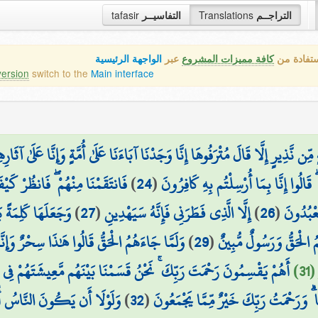
التراجــم
Translations
التفاسيــر
tafasir
ستفادة من
كافة مميزات المشروع
عبر
الواجهة الرئيسية
version
switch to the
Main interface
ِن نَّذِيرٍ إِلَّا قَالَ مُتْرَفُوهَا إِنَّا وَجَدْنَا آبَاءَنَا عَلَىٰ أُمَّةٍ وَإِنَّا عَلَىٰ آثَار
َالُوا إِنَّا بِمَا أُرْسِلْتُم بِهِ كَافِرُونَ
(
24
)
فَانتَقَمْنَا مِنْهُمْ ۖ فَانظُرْ كَيْ
تَعْبُدُونَ
(
26
)
إِلَّا الَّذِي فَطَرَنِي فَإِنَّهُ سَيَهْدِينِ
(
27
)
وَجَعَلَهَا كَلِمَةً ب
ُ الْحَقُّ وَرَسُولٌ مُّبِينٌ
(
29
)
وَلَمَّا جَاءَهُمُ الْحَقُّ قَالُوا هَٰذَا سِحْرٌ وَإِنَّ
3)
أَهُمْ يَقْسِمُونَ رَحْمَتَ رَبِّكَ ۚ نَحْنُ قَسَمْنَا بَيْنَهُم مَّعِيشَتَهُمْ فِي ال
ۗ وَرَحْمَتُ رَبِّكَ خَيْرٌ مِّمَّا يَجْمَعُونَ
(
32
)
وَلَوْلَا أَن يَكُونَ النَّاسُ أُمّ