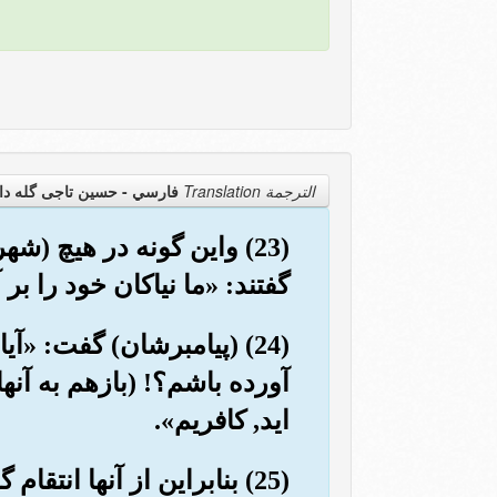
الترجمة Translation
فارسي - حسین تاجی گله دا
(23) واین گونه در هیچ (
گفتند: «ما نیاکان خود را بر 
(24) (پیامبرشان) گفت: «آی
آورده باشم؟! (بازهم به آنها
اید, کافریم».
(25) بنابراین از آنها انتقام گرفتیم, پس بنگر سرانجام تکذیب کنندگان چگونه بود!