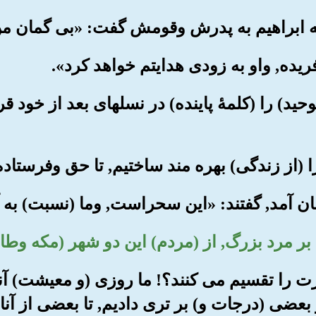
 (توحید) را (کلمۀ پاینده) در نسلهای بعد از خود 
گارت را تقسیم می کنند؟! ما روزی (و معیشت) آنه
بعضی (درجات و) بر تری دادیم, تا بعضی از آن