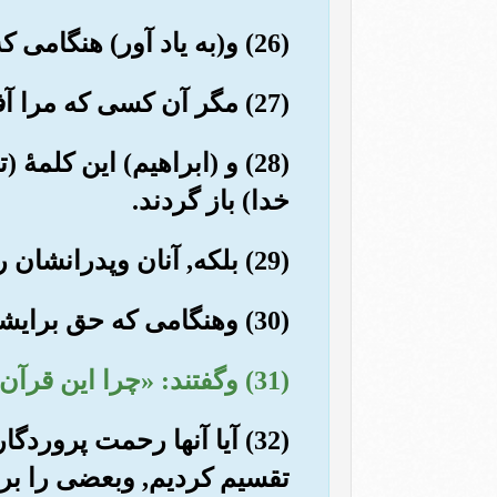
(26) و(به یاد آور) هنگامی که ابراهیم به پدرش وقومش گفت: «بی گمان من از آنچه می پرستید, بیزارم,
(27) مگر آن کسی که مرا آفریده, واو به زودی هدایتم خواهد کرد».
(28) و (ابراهیم) این کلمۀ
خدا) باز گردند.
(29) بلکه, آنان وپدرانشان را (از زندگی) بهره مند ساختیم, تا حق وفرستادۀ آشکار برای شان آمد.
(30) وهنگامی که حق برایشان آمد, گفتند: «این سحراست, وما (نسبت) به آن کافریم».
(31) وگفتند: «چرا این قرآن بر مرد بزرگ, از (مردم) این دو شهر (مکه وطایف) نازل نشده است؟!».
(32) آیا آنها رحمت پرورد
تقسیم کردیم, وبعضی را بر 