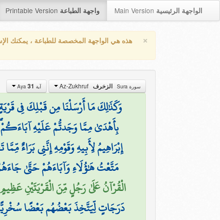
Printable Version
Main Version
الواجهة الرئيسية
واجهة الطباعة
×
هذه هي الواجهة المخصصة للطباعة ، يمكنك الإ
Az-Zukhruf
الزخرف
31
سورة Sura
آية Aya
وَكَذَٰلِكَ مَا أَرْسَلْنَا مِن قَبْلِكَ فِي قَرْيَةٍ مّ
بِأَهْدَىٰ مِمَّا وَجَدتُّمْ عَلَيْهِ آبَاءَكُمْ ۖ ق
إِبْرَاهِيمُ لِأَبِيهِ وَقَوْمِهِ إِنَّنِي بَرَاءٌ مِّمَّا 
مَتَّعْتُ هَٰؤُلَاءِ وَآبَاءَهُمْ حَتَّىٰ جَاءَهُم
الْقُرْآنُ عَلَىٰ رَجُلٍ مِّنَ الْقَرْيَتَيْنِ عَظِيمٍ (1
دَرَجَاتٍ لِّيَتَّخِذَ بَعْضُهُم بَعْضًا سُخْرِيًّا 