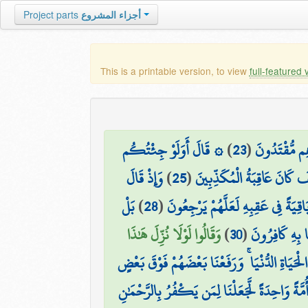
أجزاء المشروع
Project parts
This is a printable version, to view
full-featured 
ِهِم مُّقْتَدُونَ
(
23
)
۞ قَالَ أَوَلَوْ جِئْتُكُم
فَ كَانَ عَاقِبَةُ الْمُكَذِّبِينَ
(
25
)
وَإِذْ قَالَ
َاقِيَةً فِي عَقِبِهِ لَعَلَّهُمْ يَرْجِعُونَ
(
28
)
بَلْ
ا بِهِ كَافِرُونَ
(
30
)
وَقَالُوا لَوْلَا نُزِّلَ هَٰذَا
ْحَيَاةِ الدُّنْيَا ۚ وَرَفَعْنَا بَعْضَهُمْ فَوْقَ بَعْضٍ
َةً وَاحِدَةً لَّجَعَلْنَا لِمَن يَكْفُرُ بِالرَّحْمَٰنِ