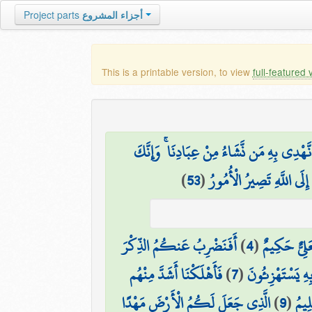
أجزاء المشروع
Project parts
This is a printable version, to view
full-featured 
َهْدِي بِهِ مَن نَّشَاءُ مِنْ عِبَادِنَا ۚ وَإِنَّكَ
ِلَى اللَّهِ تَصِيرُ الْأُمُورُ
(
53
)
َعَلِيٌّ حَكِيمٌ
(
4
)
أَفَنَضْرِبُ عَنكُمُ الذِّكْرَ
 بِهِ يَسْتَهْزِئُونَ
(
7
)
فَأَهْلَكْنَا أَشَدَّ مِنْهُم
ِيمُ
(
9
)
الَّذِي جَعَلَ لَكُمُ الْأَرْضَ مَهْدًا