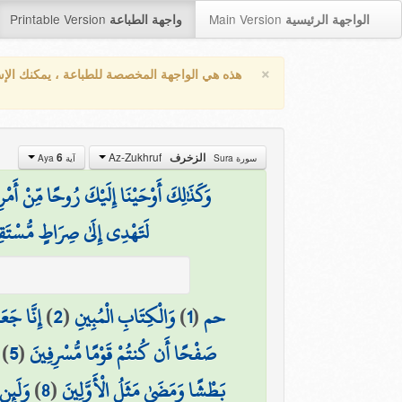
Printable Version
Main Version
الواجهة الرئيسية
واجهة الطباعة
×
هذه هي الواجهة المخصصة للطباعة ، يمكنك الإ
Az-Zukhruf
الزخرف
6
سورة Sura
آية Aya
وَكَذَٰلِكَ أَوْحَيْنَا إِلَيْكَ رُوحًا مِّنْ أَ
لَتَهْدِي إِلَىٰ صِرَاطٍ مُّسْتَق
حم
(
1
)
وَالْكِتَابِ الْمُبِينِ
(
2
)
إِنَّا جَعَ
صَفْحًا أَن كُنتُمْ قَوْمًا مُّسْرِفِينَ
(
5
)
بَطْشًا وَمَضَىٰ مَثَلُ الْأَوَّلِينَ
(
8
)
وَلَئِن