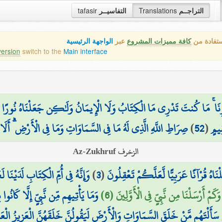
التراجــم
Translations
التفاسيــر
tafasir
ستفادة من
كافة مميزات المشروع
عبر
الواجهة الرئيسية
version
switch to the
Main interface
مْرِنَا ۚ مَا كُنتَ تَدْرِي مَا الْكِتَابُ وَلَا الْإِيمَانُ وَلَٰكِن جَعَلْنَاهُ نُورًا نّ
ِيمٍ
(
52
)
صِرَاطِ اللَّهِ الَّذِي لَهُ مَا فِي السَّمَاوَاتِ وَمَا فِي الْأَرْضِ ۗ أَلَا إ
الزخرف Az-Zukhruf
لْنَاهُ قُرْآنًا عَرَبِيًّا لَّعَلَّكُمْ تَعْقِلُونَ
(
3
)
وَإِنَّهُ فِي أُمِّ الْكِتَابِ لَدَيْنَا ل
وَكَمْ أَرْسَلْنَا مِن نَّبِيٍّ فِي الْأَوَّلِينَ (6)
وَمَا يَأْتِيهِم مِّن نَّبِيٍّ إِلَّا كَانُوا
 سَأَلْتَهُم مَّنْ خَلَقَ السَّمَاوَاتِ وَالْأَرْضَ لَيَقُولُنَّ خَلَقَهُنَّ الْعَزِيزُ الْعَل