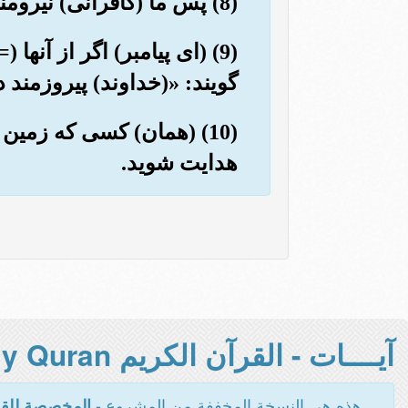
(8) پس ما (کافرانی) نیرومند تر از اینها (= کفار قریش) را هلاک کردیم, و داستان پیشینیان گذشت.
(9) (ای پیامبر) اگر از آ
گویند: «(خداوند) پیروزمند د
(10) (همان) کسی که زمین 
هدایت شوید.
آيــــات - القرآن الكريم Holy Quran -
هذه هي النسخة المخففة من المشروع -
المخصصة للقر