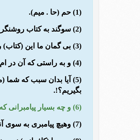
(1) حم (حا . میم).
(2) سوگند به کتاب روشنگر.
(3) بی گمان ما این (کتاب) را قرآنی عربی قرار دادیم, شاید که شما (آن را) در یابید.
(4) و به راستی که آن در ام الکتاب (= لوح محفوظ) نزد ما بلند مرتبه (و) حکمت آمیزاست.
(5) آیا بدان سبب که شما 
بگیریم؟!.
(6) و چه بسیار پیامبرانی که (برای هدایت) به میان پیشینیان فردستادیم.
(7) وهیچ پیامبری به سوی آنان نیامد, مگر این که اورا مسخره (واستهزاء) می کردند.