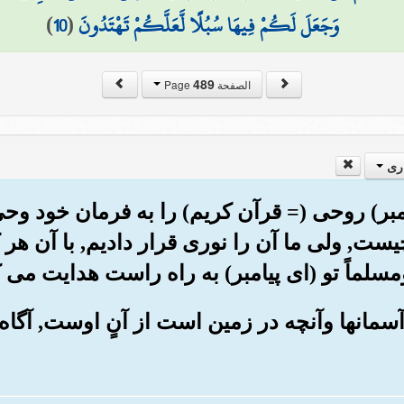
وَجَعَلَ لَكُمْ فِيهَا سُبُلًا لَّعَلَّكُمْ تَهْتَدُونَ
(
10
)
489
الصفحة Page
ری
 پیامبر) روحی (= قرآن کریم) را به فرمان خود وح
ت, ولی ما آن را نوری قرار دادیم, با آن هر 
مسلماً تو (ای پیامبر) به راه راست هدایت می 
ر آسمانها وآنچه در زمین است از آنٍ اوست, آگاه