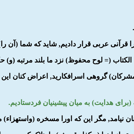
(مشرکان) گروهی اسرافکارید, اعراض کنان این پ