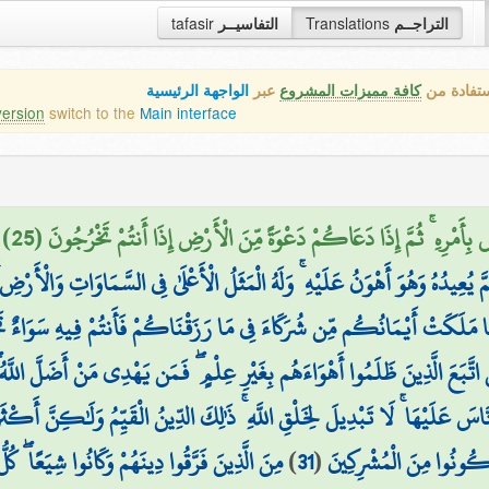
التراجــم
Translations
التفاسيــر
tafasir
ستفادة من
كافة مميزات المشروع
عبر
الواجهة الرئيسية
version
switch to the
Main interface
بِأَمْرِهِ ۚ ثُمَّ إِذَا دَعَاكُمْ دَعْوَةً مِّنَ الْأَرْضِ إِذَا أَنتُمْ تَخْرُجُونَ (25)
مَّ يُعِيدُهُ وَهُوَ أَهْوَنُ عَلَيْهِ ۚ وَلَهُ الْمَثَلُ الْأَعْلَىٰ فِي السَّمَاوَاتِ وَالْأَرْضِ
 مَلَكَتْ أَيْمَانُكُم مِّن شُرَكَاءَ فِي مَا رَزَقْنَاكُمْ فَأَنتُمْ فِيهِ سَوَاءٌ 
 اتَّبَعَ الَّذِينَ ظَلَمُوا أَهْوَاءَهُم بِغَيْرِ عِلْمٍ ۖ فَمَن يَهْدِي مَنْ أَضَلَّ اللَّهُ
نَّاسَ عَلَيْهَا ۚ لَا تَبْدِيلَ لِخَلْقِ اللَّهِ ۚ ذَٰلِكَ الدِّينُ الْقَيِّمُ وَلَٰكِنَّ أَكْث
 تَكُونُوا مِنَ الْمُشْرِكِينَ
(
31
)
مِنَ الَّذِينَ فَرَّقُوا دِينَهُمْ وَكَانُوا شِيَعًا ۖ كُ