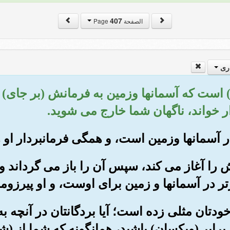
407
الصفحة Page
ری
(این) است که آسمانها وزمین به فرمانش (بر جای
ار خواند، ناگهان شما خارج می شوید.
ش را آغاز می کند، سپس آن را باز می گرداند و ا
 در آسمانها و زمین برای اوست، و او پیرزوم
ز خودتان مثلی زده است؛ آیا بردگانتان در آنچه ب
رابر (ویکسان) باشید، همانگونه که شما از (شرک