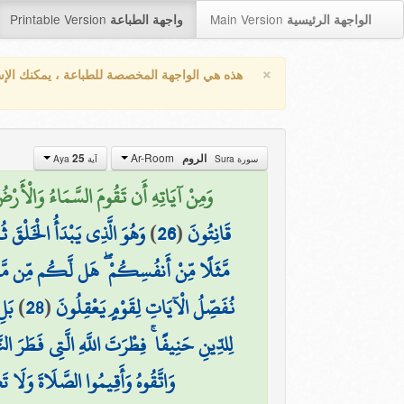
Printable Version
Main Version
الواجهة الرئيسية
واجهة الطباعة
×
هذه هي الواجهة المخصصة للطباعة ، يمكنك الإ
Ar-Room
الروم
25
سورة Sura
آية Aya
وَمِنْ آيَاتِهِ أَن تَقُومَ السَّمَاءُ وَالْأَرْضُ 
قَانِتُونَ
(
26
)
وَهُوَ الَّذِي يَبْدَأُ الْخَلْقَ ثُ
مَّثَلًا مِّنْ أَنفُسِكُمْ ۖ هَل لَّكُم مِّن مَّا
نُفَصِّلُ الْآيَاتِ لِقَوْمٍ يَعْقِلُونَ
(
28
)
بَلِ
لِلدِّينِ حَنِيفًا ۚ فِطْرَتَ اللَّهِ الَّتِي فَطَرَ ال
وَاتَّقُوهُ وَأَقِيمُوا الصَّلَاةَ وَلَا