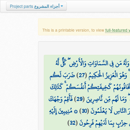
أجزاء المشروع
Project parts
This is a printable version, to view
full-featured 
وَلَهُ مَن فِي السَّمَاوَاتِ وَالْأَرْضِ ۖ كُلٌّ لَّهُ
 ۚ وَهُوَ الْعَزِيزُ الْحَكِيمُ
(
27
)
ضَرَبَ لَكُم
تَخَافُونَهُمْ كَخِيفَتِكُمْ أَنفُسَكُمْ ۚ كَذَٰلِكَ
 ۖ وَمَا لَهُم مِّن نَّاصِرِينَ
(
29
)
فَأَقِمْ وَجْهَكَ
َرَ النَّاسِ لَا يَعْلَمُونَ
(
30
)
۞ مُنِيبِينَ إِلَيْهِ
لُّ حِزْبٍ بِمَا لَدَيْهِمْ فَرِحُونَ
(
32
)