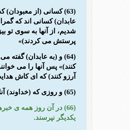
(63) کسانی (از معبودان) 
عابدان) کسانی اند که گمراه
شدیم، از آنها به سوی تو بی
پرستش می کردند)»
(64) و (به عابدان) گفته 
کنند)» پس آنها را می خوانن
آرزو کنند) که ای کاش هدایت
(65) و روزی که (خداوند) آنان را ندا دهد، آنگاه فرماید :«پیامبران را چه پاسخی دادید؟!»
(66) در آن روز همه ی خبر
یکدیگر نپرسند.