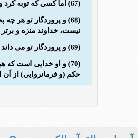
(67) اما کسی که توبه کرد و ایمان آورد و عمل شایسته انجام داد، پس امید است که از رستگاران باشد.
(68) و پروردگار تو هر چه
نیست، خداوند منزه و برتر 
(69) و پروردگار تو می داند آنچه را که سینه های آنان پنهان می دارد، و آنچه را آشکار می کنند.
(70) و او خدایی است که
حکم (و فرمانروایی) از آن 