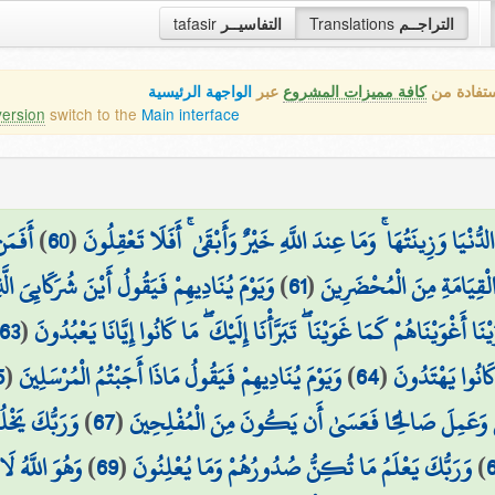
التراجــم
Translations
التفاسيــر
tafasir
ستفادة من
كافة مميزات المشروع
عبر
الواجهة الرئيسية
version
switch to the
Main interface
ُنْيَا وَزِينَتُهَا ۚ وَمَا عِندَ اللَّهِ خَيْرٌ وَأَبْقَىٰ ۚ أَفَلَا تَعْقِلُونَ
(
60
)
أَفَمَ
ْمَ الْقِيَامَةِ مِنَ الْمُحْضَرِينَ
(
61
)
وَيَوْمَ يُنَادِيهِمْ فَيَقُولُ أَيْنَ شُرَكَائِيَ ال
ْنَا أَغْوَيْنَاهُمْ كَمَا غَوَيْنَا ۖ تَبَرَّأْنَا إِلَيْكَ ۖ مَا كَانُوا إِيَّانَا يَعْبُدُونَ
(
63
 كَانُوا يَهْتَدُونَ
(
64
)
وَيَوْمَ يُنَادِيهِمْ فَيَقُولُ مَاذَا أَجَبْتُمُ الْمُرْسَلِينَ
(
5
نَ وَعَمِلَ صَالِحًا فَعَسَىٰ أَن يَكُونَ مِنَ الْمُفْلِحِينَ
(
67
)
وَرَبُّكَ يَخْلُ
)
وَرَبُّكَ يَعْلَمُ مَا تُكِنُّ صُدُورُهُمْ وَمَا يُعْلِنُونَ
(
69
)
وَهُوَ اللَّهُ لَا