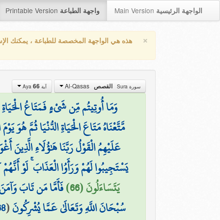
Printable Version
Main Version
الواجهة الرئيسية
واجهة الطباعة
×
هذه هي الواجهة المخصصة للطباعة ، يمكنك الإ
Al-Qasas
القصص
66
سورة Sura
آية Aya
وَمَا أُوتِيتُم مِّن شَيْءٍ فَمَتَاعُ الْحَيَاةِ الدّ
مَّتَّعْنَاهُ مَتَاعَ الْحَيَاةِ الدُّنْيَا ثُمَّ هُوَ يَو
عَلَيْهِمُ الْقَوْلُ رَبَّنَا هَٰؤُلَاءِ الَّذِينَ أَغْوَي
يَسْتَجِيبُوا لَهُمْ وَرَأَوُا الْعَذَابَ ۚ لَوْ أَنَّهُمْ
يَتَسَاءَلُونَ (66)
فَأَمَّا مَن تَابَ وَآمَ
سُبْحَانَ اللَّهِ وَتَعَالَىٰ عَمَّا يُشْرِكُونَ
(
68