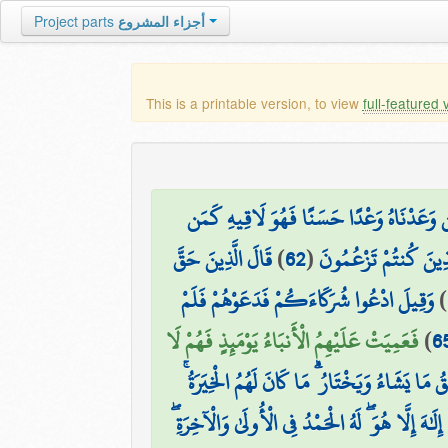
أجزاء المشروع
Project parts
This is a printable version, to view
full-featured 
ن وَعَدْنَاهُ وَعْدًا حَسَنًا فَهُوَ لَاقِيهِ كَمَن
َّذِينَ كُنتُمْ تَزْعُمُونَ
(
62
)
قَالَ الَّذِينَ حَقَّ
)
وَقِيلَ ادْعُوا شُرَكَاءَكُمْ فَدَعَوْهُمْ فَلَمْ
6
)
فَعَمِيَتْ عَلَيْهِمُ الْأَنبَاءُ يَوْمَئِذٍ فَهُمْ لَا
قُ مَا يَشَاءُ وَيَخْتَارُ ۗ مَا كَانَ لَهُمُ الْخِيَرَةُ ۚ
 إِلَٰهَ إِلَّا هُوَ ۖ لَهُ الْحَمْدُ فِي الْأُولَىٰ وَالْآخِرَةِ ۖ