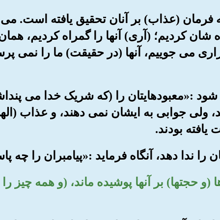
که فرمان (عذاب) بر آنان تحقیق یافته است. می گو
 شان کردیم؛ (آری) آنها را گمراه کردیم، همان
زاری می جوییم، آنها (در حقیقت) ما را نمی پرست
می شود :«معبودهایتان را (که شریک خدا می پنداشت
د، ولی جوابی به ایشان نمی دهند، و عذاب (الهی)
 یافته بودند.
ها (و حجتها) بر آنها پوشیده ماند، (و همه چیز ر