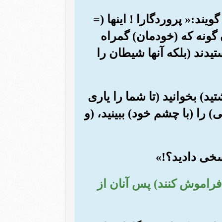
یند:« پروردگارا ! اینها (=
 گونه که (خودمان) گمراه
یدند (بلکه آنها شیطان را
ید) بخوانید (تا شما را یاری
 را (با چشم خود) ببینید، (و
ا فراموش کنند) پس آنان از