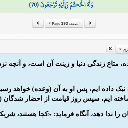
وَلَهُ الْحُكْمُ وَإِلَيْهِ تُرْجَعُونَ
(
70
)
393
الصفحة Page
ری
شده، متاع زندگی دنیا و زینت آن است، و آنچه نزد 
عده نیک داده ایم، پس او به آن (وعده) خواهد رس
 ساخته ایم، سپس روز قیامت از احضار شدگان (
آنان را ندا دهد، آنگاه فرماید: «کجا هستند، شر