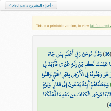
أجزاء المشروع
Project parts
This is a printable version, to view
full-featured 
36
)
وَقَالَ مُوسَىٰ رَبِّي أَعْلَمُ بِمَن جَاءَ
ُ مَا عَلِمْتُ لَكُم مِّنْ إِلَٰهٍ غَيْرِي فَأَوْقِدْ لِي
 هُوَ وَجُنُودُهُ فِي الْأَرْضِ بِغَيْرِ الْحَقِّ وَظَنُّوا
وَجَعَلْنَاهُمْ أَئِمَّةً يَدْعُونَ إِلَى النَّارِ ۖ وَيَوْمَ
 آتَيْنَا مُوسَى الْكِتَابَ مِن بَعْدِ مَا أَهْلَكْنَا
)