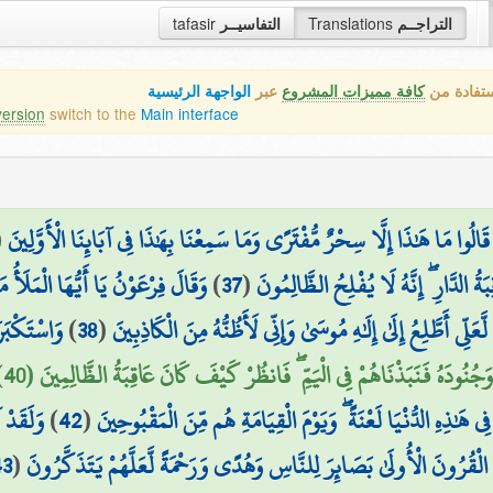
التراجــم
Translations
التفاسيــر
tafasir
ستفادة من
كافة مميزات المشروع
عبر
الواجهة الرئيسية
version
switch to the
Main interface
َالُوا مَا هَٰذَا إِلَّا سِحْرٌ مُّفْتَرًى وَمَا سَمِعْنَا بِهَٰذَا فِي آبَائِنَا الْأَوَّلِينَ
(
الدَّارِ ۖ إِنَّهُ لَا يُفْلِحُ الظَّالِمُونَ
(
37
)
وَقَالَ فِرْعَوْنُ يَا أَيُّهَا الْمَلَأ
ِي أَطَّلِعُ إِلَىٰ إِلَٰهِ مُوسَىٰ وَإِنِّي لَأَظُنُّهُ مِنَ الْكَاذِبِينَ
(
38
)
وَاسْتَكْبَرَ
وَجُنُودَهُ فَنَبَذْنَاهُمْ فِي الْيَمِّ ۖ فَانظُرْ كَيْفَ كَانَ عَاقِبَةُ الظَّالِمِينَ (40)
 فِي هَٰذِهِ الدُّنْيَا لَعْنَةً ۖ وَيَوْمَ الْقِيَامَةِ هُم مِّنَ الْمَقْبُوحِينَ
(
42
)
وَلَقَدْ
الْقُرُونَ الْأُولَىٰ بَصَائِرَ لِلنَّاسِ وَهُدًى وَرَحْمَةً لَّعَلَّهُمْ يَتَذَكَّرُونَ
(
43