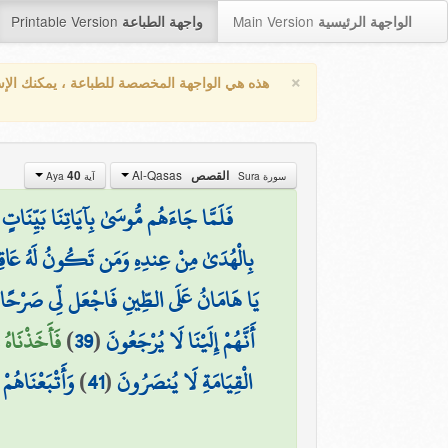
Printable Version
Main Version
الواجهة الرئيسية
واجهة الطباعة
×
هذه هي الواجهة المخصصة للطباعة ، يمكنك الإ
Al-Qasas
القصص
40
سورة Sura
آية Aya
فَلَمَّا جَاءَهُم مُّوسَىٰ بِآيَاتِنَا بَيِّنَاتٍ ق
بِالْهُدَىٰ مِنْ عِندِهِ وَمَن تَكُونُ لَهُ عَاقِبَةُ 
يَا هَامَانُ عَلَى الطِّينِ فَاجْعَل لِّي صَرْحًا لَّعَلّ
أَنَّهُمْ إِلَيْنَا لَا يُرْجَعُونَ
(
39
)
فَأَخَذْنَاهُ 
الْقِيَامَةِ لَا يُنصَرُونَ
(
41
)
وَأَتْبَعْنَاهُمْ