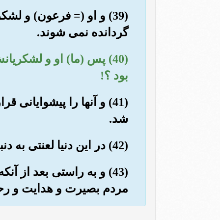
(39) و او (= فرعون) و ل
گردانده نمی شوند.
(40) پس (ما) او و لشکری
بود ؟!
(41) و آنها را پیشوایان
شد.
(42) در این دنیا لعنتی به دنبال آنان روانه کردیم؛ و روز قیامت از زشت رویانند.
(43) و به راستی بعد از آ
مردم بصیرت و هدایت و رحم