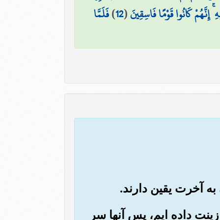
ۚ إِنَّهُمْ كَانُوا قَوْمًا فَاسِقِينَ
(
12
)
فَلَمَّا
زینت داده ایم، پس آنها سر