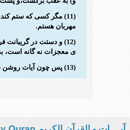
و) به عقب برگشت،و پشت سر
(11) مگر کسی که ستم کند
مهربان هستم.
(12) و دستت در گریبانت 
ی معجزات نه گانه است، به
(13) پس چون آیات روشن (و کاملاً آشکار) ما به سراغ آنها آمد؛ گفتند : «این جادویی آشکار است».
آيــــات - القرآن الكريم Holy Quran -