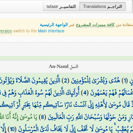
التراجــم
Translations
التفاسيــر
tafasir
ستفادة من
كافة مميزات المشروع
عبر
الواجهة الرئيسية
version
switch to the
Main interface
النمل An-Naml
نٍ
(
1
)
هُدًى وَبُشْرَىٰ لِلْمُؤْمِنِينَ
(
2
)
الَّذِينَ يُقِيمُونَ الصَّلَاةَ وَيُؤْتُونَ
أَعْمَالَهُمْ فَهُمْ يَعْمَهُونَ
(
4
)
أُولَٰئِكَ الَّذِينَ لَهُمْ سُوءُ الْعَذَابِ وَهُمْ فِي 
ذْ قَالَ مُوسَىٰ لِأَهْلِهِ إِنِّي آنَسْتُ نَارًا سَآتِيكُم مِّنْهَا بِخَبَرٍ أَوْ آتِي
ِ وَمَنْ حَوْلَهَا وَسُبْحَانَ اللَّهِ رَبِّ الْعَالَمِينَ
(
8
)
يَا مُوسَىٰ إِنَّهُ أَنَا اللّ
وَلَمْ يُعَقِّبْ ۚ يَا مُوسَىٰ لَا تَخَفْ إِنِّي لَا يَخَافُ لَدَيَّ الْمُرْسَلُونَ
(
10
)
إِلَّ