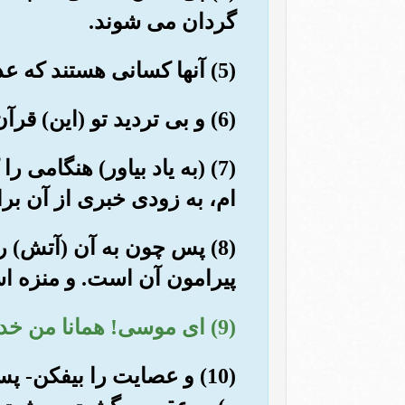
گردان می شوند.
(5) آنها کسانی هستند که عذاب بد (و درد ناک) برای شان است،و آنها در آخرت زیانکارترینند.
(6) و بی تردید تو (این) قرآن را از سوی (خداوند) حکیم دانا دریافت می داری.
(7) (به یاد بیاور) هنگامی
ام، به زودی خبری از آن بر
(8) پس چون به آن (آتش) 
پیرامون آن است. و منزه ا
(9) ای موسی! همانا من خداوند پیروزمند حکیم هستم.
(10) و عصایت را بیفکن-