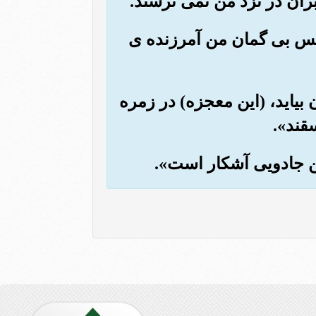
ان در نزد من نمی ترسند.
، پس بی گمان من آمرزنده ی
 بیاید، (این معجزه) در زمره
قند».