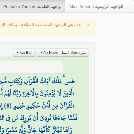
Printable Version
Main Version
الواجهة الرئيسية
واجهة الطباعة
×
هذه هي الواجهة المخصصة للطباعة ، يمكنك الإ
An-Naml
النمل
9
سورة Sura
آية Aya
طس ۚ تِلْكَ آيَاتُ الْقُرْآنِ وَكِتَابٍ مُّبِي
الَّذِينَ لَا يُؤْمِنُونَ بِالْآخِرَةِ زَيَّنَّا لَهُمْ 
الْقُرْآنَ مِن لَّدُنْ حَكِيمٍ عَلِيمٍ
(
6
)
إِ
فَلَمَّا جَاءَهَا نُودِيَ أَن بُورِكَ مَن فِي النَّار
رَآهَا تَهْتَزُّ كَأَنَّهَا جَانٌّ وَلَّىٰ مُدْبِرًا 