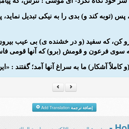
 خود نگاه نکرد- ای موسی ! نترس، که پیامبر
، پس (توبه کند و) بدی را به نیکی تبدیل نماید
فرو کن، که سفید (و در خشنده ی) بی عیب بیرون
 سوی فرعون و قومش (برو) که آنها قومی فاس
إضافة ترجمة
Add Translation
مشروع المصحف الإلكتروني بجامعة الملك سعود