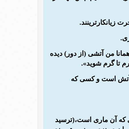
همانا من آتشی (از دور) دیده
م تا گرم شوید».
ر آتش است و کسی که
یی که آن ماری است،(ترسید