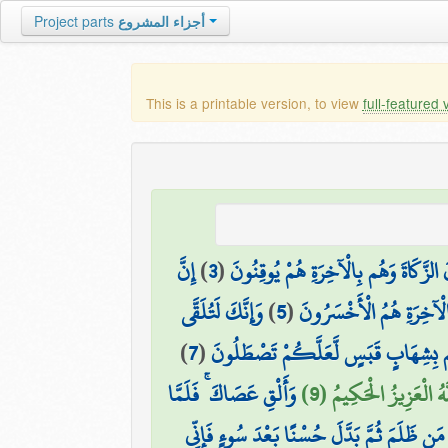
أجزاء المشروع
Project parts
This is a printable version, to view
full-featured 
 الزَّكَاةَ وَهُم بِالْآخِرَةِ هُمْ يُوقِنُونَ
(
3
)
إِنَّ
الْآخِرَةِ هُمُ الْأَخْسَرُونَ
(
5
)
وَإِنَّكَ لَتُلَقَّى
كُم بِشِهَابٍ قَبَسٍ لَّعَلَّكُمْ تَصْطَلُونَ
(
7
)
َهُ الْعَزِيزُ الْحَكِيمُ (9)
وَأَلْقِ عَصَاكَ ۚ فَلَمَّا
ا مَن ظَلَمَ ثُمَّ بَدَّلَ حُسْنًا بَعْدَ سُوءٍ فَإِنِّي