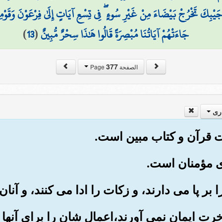
يْبِكَ تَخْرُجْ بَيْضَاءَ مِنْ غَيْرِ سُوءٍ ۖ فِي تِسْعِ آيَاتٍ إِلَىٰ فِرْعَوْنَ وَقَوْمِهِ 
جَاءَتْهُمْ آيَاتُنَا مُبْصِرَةً قَالُوا هَٰذَا سِحْرٌ مُّبِينٌ
(
13
)
377
الصفحة Page
ری
آخرت ایمان نمی آورند،اعمال شان را برای آنها 