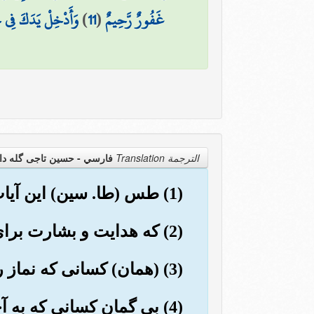
غَفُورٌ رَّحِيمٌ
(
11
)
وَأَدْخِلْ يَدَكَ فِي جَ
الترجمة Translation
فارسي - حسین تاجی گله دا
(1) طس (طا. سین) این آیات قرآن و کتاب مبین است.
(2) که هدایت و بشارت برای مؤمنان است.
(3) (همان) کسانی که نماز را بر پا می دارند، و زکات را ادا می کنند، و آنان به آخرت یقین دارند.
(4) بی گمان کسانی که به 