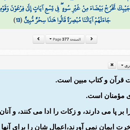
يْبِكَ تَخْرُجْ بَيْضَاءَ مِنْ غَيْرِ سُوءٍ ۖ فِي تِسْعِ آيَاتٍ إِلَىٰ فِرْعَوْنَ وَقَوْمِهِ 
جَاءَتْهُمْ آيَاتُنَا مُبْصِرَةً قَالُوا هَٰذَا سِحْرٌ مُّبِينٌ
(
13
)
377
الصفحة Page
ری
آخرت ایمان نمی آورند،اعمال شان را برای آنها 