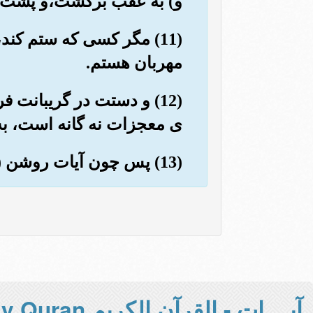
و) به عقب برگشت،و پشت سر
(11) مگر کسی که ستم کند
مهربان هستم.
(12) و دستت در گریبانت 
ی معجزات نه گانه است، به
(13) پس چون آیات روشن (و کاملاً آشکار) ما به سراغ آنها آمد؛ گفتند : «این جادویی آشکار است».
آيــــات - القرآن الكريم Holy Quran -