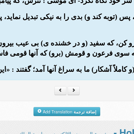
 خود نگاه نکرد- ای موسی ! نترس، که پیامبر
، پس (توبه کند و) بدی را به نیکی تبدیل نماید
فرو کن، که سفید (و در خشنده ی) بی عیب بیرون
 سوی فرعون و قومش (برو) که آنها قومی فاس
إضافة ترجمة
Add Translation
مشروع المصحف الإلكتروني بجامعة الملك سعود