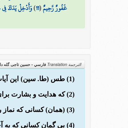
غَفُورٌ رَّحِيمٌ
(
11
)
وَأَدْخِلْ يَدَكَ فِي جَ
الترجمة Translation
فارسي - حسین تاجی گله دا
(1) طس (طا. سین) این آیات قرآن و کتاب مبین است.
(2) که هدایت و بشارت برای مؤمنان است.
(3) (همان) کسانی که نماز را بر پا می دارند، و زکات را ادا می کنند، و آنان به آخرت یقین دارند.
(4) بی گمان کسانی که به 