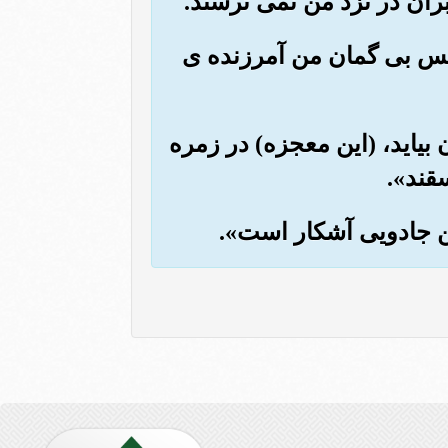
ان در نزد من نمی ترسند.
، پس بی گمان من آمرزنده ی
 بیاید، (این معجزه) در زمره
قند».