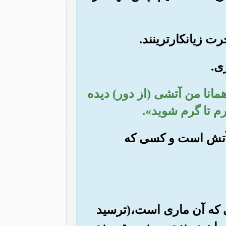
همانا من آتشی (از دور) دیده
م تا گرم شوید».
ر آتش است و کسی که
یی که آن ماری است،(ترسید