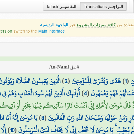
التراجــم
Translations
التفاسيــر
tafasir
ستفادة من
كافة مميزات المشروع
عبر
الواجهة الرئيسية
version
switch to the
Main interface
النمل An-Naml
نٍ
(
1
)
هُدًى وَبُشْرَىٰ لِلْمُؤْمِنِينَ
(
2
)
الَّذِينَ يُقِيمُونَ الصَّلَاةَ وَيُؤْتُونَ
أَعْمَالَهُمْ فَهُمْ يَعْمَهُونَ
(
4
)
أُولَٰئِكَ الَّذِينَ لَهُمْ سُوءُ الْعَذَابِ وَهُمْ فِي 
ذْ قَالَ مُوسَىٰ لِأَهْلِهِ إِنِّي آنَسْتُ نَارًا سَآتِيكُم مِّنْهَا بِخَبَرٍ أَوْ آتِيك
ِ وَمَنْ حَوْلَهَا وَسُبْحَانَ اللَّهِ رَبِّ الْعَالَمِينَ
(
8
)
يَا مُوسَىٰ إِنَّهُ أَنَا الل
وَلَمْ يُعَقِّبْ ۚ يَا مُوسَىٰ لَا تَخَفْ إِنِّي لَا يَخَافُ لَدَيَّ الْمُرْسَلُونَ
(
10
)
إِلَّ