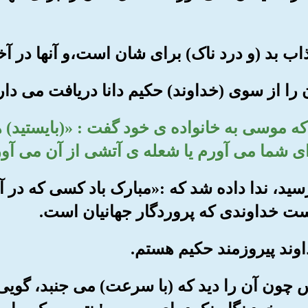
 را که موسی به خانواده ی خود گفت : «(بایستید) 
ای شما می آورم یا شعله ی آتشی از آن می آور
رسید، ندا داده شد که :«مبارک باد کسی که د
ست خداوندی که پروردگار جهانیان است.
 پس چون آن را دید که (با سرعت) می جنبد، گو