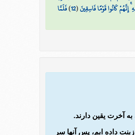
ۚ إِنَّهُمْ كَانُوا قَوْمًا فَاسِقِينَ
(
12
)
فَلَمَّا
زینت داده ایم، پس آنها سر