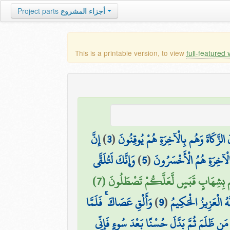
أجزاء المشروع
Project parts
This is a printable version, to view
full-featured 
 الزَّكَاةَ وَهُم بِالْآخِرَةِ هُمْ يُوقِنُونَ
(
3
)
إِنَّ
الْآخِرَةِ هُمُ الْأَخْسَرُونَ
(
5
)
وَإِنَّكَ لَتُلَقَّى
ُم بِشِهَابٍ قَبَسٍ لَّعَلَّكُمْ تَصْطَلُونَ (7)
َّهُ الْعَزِيزُ الْحَكِيمُ
(
9
)
وَأَلْقِ عَصَاكَ ۚ فَلَمَّا
ا مَن ظَلَمَ ثُمَّ بَدَّلَ حُسْنًا بَعْدَ سُوءٍ فَإِنِّي