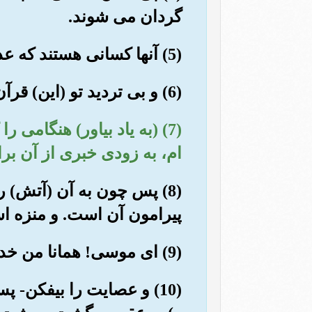
گردان می شوند.
(5) آنها کسانی هستند که عذاب بد (و درد ناک) برای شان است،و آنها در آخرت زیانکارترینند.
(6) و بی تردید تو (این) قرآن را از سوی (خداوند) حکیم دانا دریافت می داری.
(7) (به یاد بیاور) هنگامی
ام، به زودی خبری از آن بر
(8) پس چون به آن (آتش) 
پیرامون آن است. و منزه ا
(9) ای موسی! همانا من خداوند پیروزمند حکیم هستم.
(10) و عصایت را بیفکن-