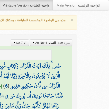
Printable Version
Main Version
الواجهة الرئيسية
واجهة الطباعة
×
هذه هي الواجهة المخصصة للطباعة ، يمكنك الإ
An-Naml
النمل
7
سورة Sura
آية Aya
طس ۚ تِلْكَ آيَاتُ الْقُرْآنِ وَكِتَابٍ مُّبِي
الَّذِينَ لَا يُؤْمِنُونَ بِالْآخِرَةِ زَيَّنَّا لَهُمْ 
الْقُرْآنَ مِن لَّدُنْ حَكِيمٍ عَلِيمٍ
(
6
)
إِ
فَلَمَّا جَاءَهَا نُودِيَ أَن بُورِكَ مَن فِي النَّار
رَآهَا تَهْتَزُّ كَأَنَّهَا جَانٌّ وَلَّىٰ مُدْبِرًا 