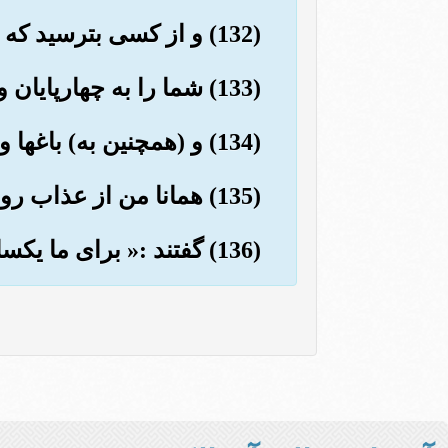
(132) و از کسی بترسید که شما را به آنچه می دانید مدد کرده است.
(133) شما را به چهارپایان و فرزندان مدد (و یاری) فرموده است.
(134) و (همچنین به) باغها و چشمه ها.
(135) همانا من از عذاب روزی بزرگ بر شما می ترسم! »
(136) گفتند :« برای ما یکسان است، چه ما را پند دهی یا پند ندهی.