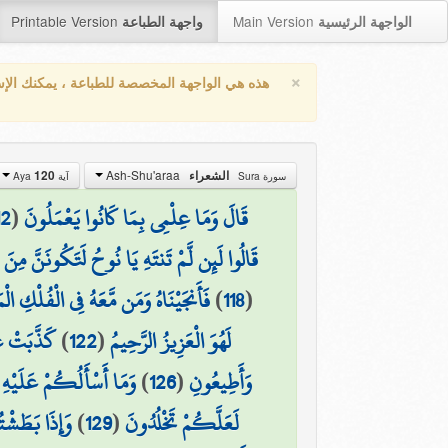
Printable Version
Main Version
الواجهة الرئيسية
واجهة الطباعة
×
هذه هي الواجهة المخصصة للطباعة ، يمكنك الإ
Ash-Shu'araa
الشعراء
120
سورة Sura
آية Aya
قَالَ وَمَا عِلْمِي بِمَا كَانُوا يَعْمَلُونَ
(
12
قَالُوا لَئِن لَّمْ تَنتَهِ يَا نُوحُ لَتَكُونَنَّ مِنَ 
(
118
)
فَأَنجَيْنَاهُ وَمَن مَّعَهُ فِي الْفُلْكِ ا
لَهُوَ الْعَزِيزُ الرَّحِيمُ
(
122
)
كَذَّبَتْ عَ
وَأَطِيعُونِ
(
126
)
وَمَا أَسْأَلُكُمْ عَلَيْهِ مِ
لَعَلَّكُمْ تَخْلُدُونَ
(
129
)
وَإِذَا بَطَشْت