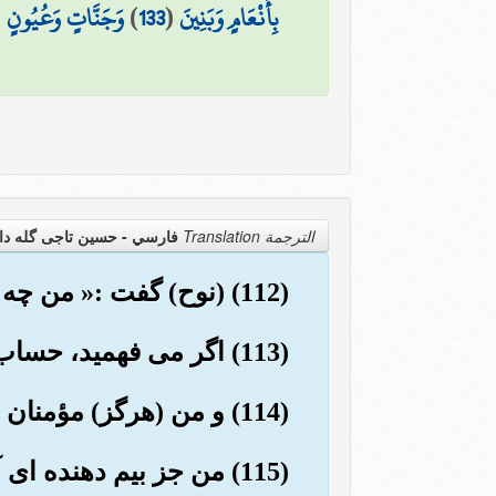
بِأَنْعَامٍ وَبَنِينَ
(
133
)
وَجَنَّاتٍ وَعُيُونٍ
(
الترجمة Translation
فارسي - حسین تاجی گله دا
(112) (نوح) گفت :« من چه می دانم آنها چه کارها کرده اند !
(113) اگر می فهمید، حساب آنها تنها با پروردگار من است.
(114) و من (هرگز) مؤمنان را طرد نخواهم کرد.
(115) من جز بیم دهنده ای آشکار نیستم».