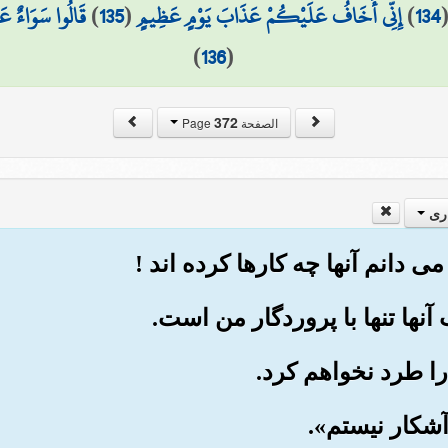
134
)
إِنِّي أَخَافُ عَلَيْكُمْ عَذَابَ يَوْمٍ عَظِيمٍ
(
135
)
قَالُوا سَوَاءٌ عَ
)
136
(
372
الصفحة Page
ری