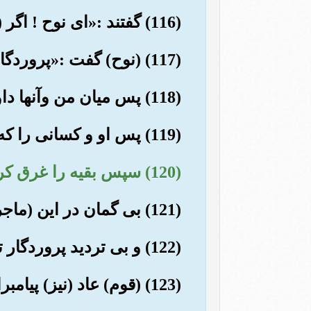
(116) گفتند :«ای نوح ! اگر (از دعوتت) دست بر نداری، حتماً سنگسار خواهی شد».
(117) (نوح) گفت :«پروردگارا ! همانا قوم من، مرا تکذیب کردند.
(118) پس میان من وآنها داوری کن، و مرا و مؤمنانی را که با من هستند؛ نجات بده».
(119) پس او و کسانی را که همراه او بودند، در (آن) کشتی پر (و انباشته) نجات دادیم.
(120) سپس بقیه را غرق کردیم.
(121) بی گمان در این (ماجرا) نشانه ای (روشن) است، و بیشتر آنها مؤمن نبودند.
(122) و بی تردید پروردگار تو پیروزمند مهربان است.
(123) (قوم) عاد (نیز) پیامبران (خدا) را تکذیب کردند.