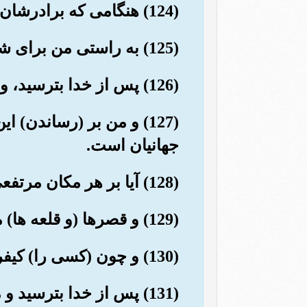
(124) هنگامی که برادرشان هود به آنها گفت :«آیا (از خدا) نمی ترسید ؟!»
(125) به راستی من برای شما پیامبری امین هستم.
(126) پس از خدا بترسید، و مرا اطاعت کنید.
(127) و من بر (رساندن)
جهانیان است.
(128) آیا بر هر مکان مرتفعی نشانه ای (از روی هوا و هوس و) بیهوده می سازید ؟!
(129) و قصرها (و قلعه ها) محکم و استوار بنا می کنید، گویی که (در دنیا) جاودانه می مانید.
(130) و چون (کسی را) کیفر دهید، همچون جباران کیفر می دهید.
(131) پس از خدا بترسید و مرا اطاعت کنید.