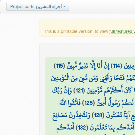
أجزاء المشروع
Project parts
This is a printable version, to view
full-featured 
ْمِنِينَ
(
114
)
إِنْ أَنَا إِلَّا نَذِيرٌ مُّبِينٌ
(
115
)
ْنَهُمْ فَتْحًا وَنَجِّنِي وَمَن مَّعِيَ مِنَ الْمُؤْمِنِينَ
مَا كَانَ أَكْثَرُهُم مُّؤْمِنِينَ
(
121
)
وَإِنَّ رَبَّكَ
ِي لَكُمْ رَسُولٌ أَمِينٌ
(
125
)
فَاتَّقُوا اللَّهَ
ٍ آيَةً تَعْبَثُونَ
(
128
)
وَتَتَّخِذُونَ مَصَانِعَ
ي أَمَدَّكُم بِمَا تَعْلَمُونَ
(
132
)
أَمَدَّكُم