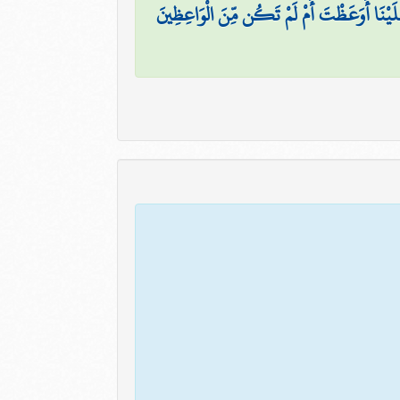
لَيْنَا أَوَعَظْتَ أَمْ لَمْ تَكُن مِّنَ الْوَاعِظِينَ