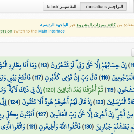
التراجــم
Translations
التفاسيــر
tafasir
ستفادة من
كافة مميزات المشروع
عبر
الواجهة الرئيسية
version
switch to the
Main interface
1
)
إِنْ حِسَابُهُمْ إِلَّا عَلَىٰ رَبِّي ۖ لَوْ تَشْعُرُونَ
(
113
)
وَمَا أَنَا بِطَارِدِ الْمُؤ
الْمَرْجُومِينَ
(
116
)
قَالَ رَبِّ إِنَّ قَوْمِي كَذَّبُونِ
(
117
)
فَافْتَحْ بَيْنِي وَبَي
لْمَشْحُونِ
(
119
)
ثُمَّ أَغْرَقْنَا بَعْدُ الْبَاقِينَ (120)
إِنَّ فِي ذَٰلِكَ لَآيَةً ۖ وَ
ادٌ الْمُرْسَلِينَ
(
123
)
إِذْ قَالَ لَهُمْ أَخُوهُمْ هُودٌ أَلَا تَتَّقُونَ
(
124
)
إِنّ
نْ أَجْرٍ ۖ إِنْ أَجْرِيَ إِلَّا عَلَىٰ رَبِّ الْعَالَمِينَ
(
127
)
أَتَبْنُونَ بِكُلِّ رِيع
ُم بَطَشْتُمْ جَبَّارِينَ
(
130
)
فَاتَّقُوا اللَّهَ وَأَطِيعُونِ
(
131
)
وَاتَّقُوا الَّذِ