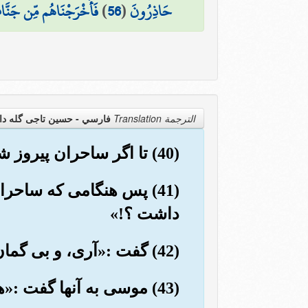
حَاذِرُونَ
(
56
)
فَأَخْرَجْنَاهُم مِّن جَنَّ
الترجمة Translation
فارسي - حسین تاجی گله دا
(40) تا اگر ساحران پیروز شدند، ما از آنها پیروی کنیم؟!»
(41) پس هنگامی که ساحرا
داشت ؟!»
(42) گفت :«آری، و بی گمان آنگاه شما از مقربان خواهید بود».
(43) موسی به آنها گفت :«هر چه می خواهید بیفکنید، بیفکنید»