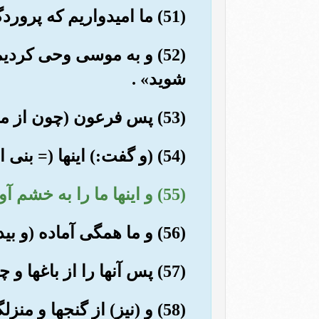
(51) ما امیدواریم که پروردگارمان خطاهای ما را ببخشد، که ما از نخستین ایمان آورندگان بودیم».
(52) و به موسی وحی کردی
شوید» .
(53) پس فرعون (چون از ماجرا آگاه گردید) گرد آورندگان (نیرو) را به شهرها فرستاد.
(54) (و گفت:) اینها (= بنی اسرائیل) گروهی اندک (و ناچیز) هستند،
(55) و اینها ما را به خشم آورده اند،
(56) و ما همگی آماده (و بیدار) هستیم».
(57) پس آنها را از باغها و چشمه ها بیرون کردیم.
(58) و (نیز) از گنجها و منزلگاه نیکو (و قصرهای مجلل بیرون راندیم) .