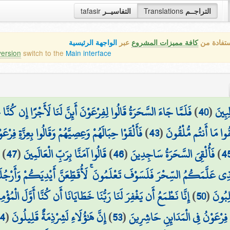
التراجــم
Translations
التفاسيــر
tafasir
ستفادة من
كافة مميزات المشروع
عبر
الواجهة الرئيسية
version
switch to the
Main interface
ِبِينَ
(
40
)
فَلَمَّا جَاءَ السَّحَرَةُ قَالُوا لِفِرْعَوْنَ أَئِنَّ لَنَا لَأَجْرًا إِن كُنَّا ن
ُوا مَا أَنتُم مُّلْقُونَ
(
43
)
فَأَلْقَوْا حِبَالَهُمْ وَعِصِيَّهُمْ وَقَالُوا بِعِزَّةِ فِرْعَ
4
)
فَأُلْقِيَ السَّحَرَةُ سَاجِدِينَ
(
46
)
قَالُوا آمَنَّا بِرَبِّ الْعَالَمِينَ
(
47
)
لَّذِي عَلَّمَكُمُ السِّحْرَ فَلَسَوْفَ تَعْلَمُونَ ۚ لَأُقَطِّعَنَّ أَيْدِيَكُمْ وَأَرْج
لِبُونَ
(
50
)
إِنَّا نَطْمَعُ أَن يَغْفِرَ لَنَا رَبُّنَا خَطَايَانَا أَن كُنَّا أَوَّلَ الْمُؤْمِ
 فِرْعَوْنُ فِي الْمَدَائِنِ حَاشِرِينَ
(
53
)
إِنَّ هَٰؤُلَاءِ لَشِرْذِمَةٌ قَلِيلُونَ
(
4