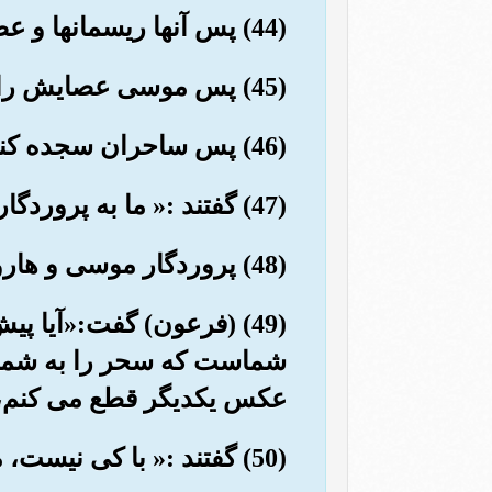
(44) پس آنها ریسمانها و عصاهای خود را افکندند، و گفتند:« به عزت فرعون، قطعاً ما پیروزیم».
(45) پس موسی عصایش را افکند، ناگهان آنچه را به دروغ بر ساخته بودند، بلعید.
(46) پس ساحران سجده کنان (به زمین) افتادند.
(47) گفتند :« ما به پروردگار جهانیان ایمان آوردیم،
(48) پروردگار موسی و هارون».
(49) (فرعون) گفت:«آیا پی
شماست که سحر را به شما یا
عکس یکدیگر قطع می کنم، و
(50) گفتند :« با کی نیست، ما به سوی پروردگار مان باز می گردیم.