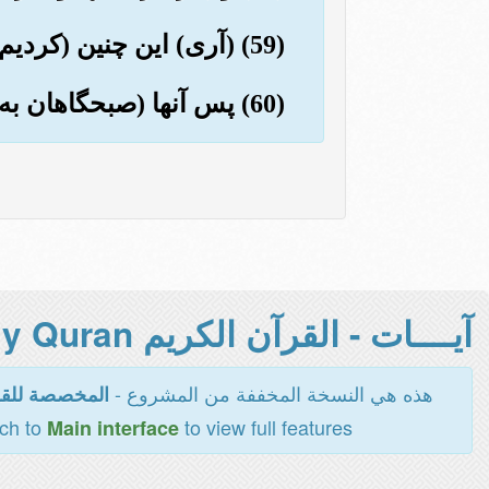
(59) (آری) این چنین (کردیم) و بنی اسرائیل را وارث آنها ساختیم.
(60) پس آنها (صبحگاهان به) هنگام طلوع آفتاب به تعقیبشان پرداختند.
آيــــات - القرآن الكريم Holy Quran -
هذه هي النسخة المخففة من المشروع -
المخصصة للقر
tch to
to view full features
Main interface