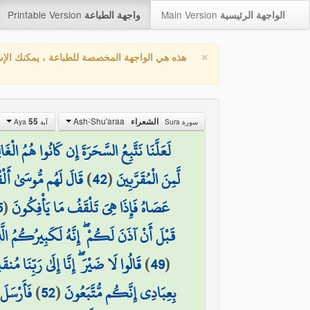
Printable Version
Main Version
الواجهة الرئيسية
واجهة الطباعة
×
هذه هي الواجهة المخصصة للطباعة ، يمكنك الإ
Ash-Shu'araa
الشعراء
55
سورة Sura
آية Aya
لَعَلَّنَا نَتَّبِعُ السَّحَرَةَ إِن كَانُوا هُمُ الْغَال
لَّمِنَ الْمُقَرَّبِينَ
(
42
)
قَالَ لَهُم مُّوسَىٰ أَلْق
عَصَاهُ فَإِذَا هِيَ تَلْقَفُ مَا يَأْفِكُونَ
(
5
قَبْلَ أَنْ آذَنَ لَكُمْ ۖ إِنَّهُ لَكَبِيرُكُمُ ا
(
49
)
قَالُوا لَا ضَيْرَ ۖ إِنَّا إِلَىٰ رَبِّنَا مُنقَ
بِعِبَادِي إِنَّكُم مُّتَّبَعُونَ
(
52
)
فَأَرْسَلَ