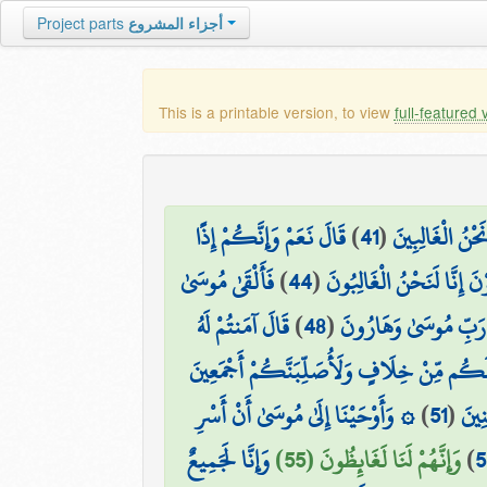
أجزاء المشروع
Project parts
This is a printable version, to view
full-featured 
َحْنُ الْغَالِبِينَ
(
41
)
قَالَ نَعَمْ وَإِنَّكُمْ إِذًا
وْنَ إِنَّا لَنَحْنُ الْغَالِبُونَ
(
44
)
فَأَلْقَىٰ مُوسَىٰ
رَبِّ مُوسَىٰ وَهَارُونَ
(
48
)
قَالَ آمَنتُمْ لَهُ
ُلَكُم مِّنْ خِلَافٍ وَلَأُصَلِّبَنَّكُمْ أَجْمَعِينَ
نِينَ
(
51
)
۞ وَأَوْحَيْنَا إِلَىٰ مُوسَىٰ أَنْ أَسْرِ
5
)
وَإِنَّهُمْ لَنَا لَغَائِظُونَ (55)
وَإِنَّا لَجَمِيعٌ