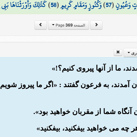
اتٍ وَعُيُونٍ
(
57
)
وَكُنُوزٍ وَمَقَامٍ كَرِيمٍ
(
58
)
كَذَٰلِكَ وَأَوْرَثْنَاهَا بَنِي 
369
الصفحة Page
ری
ن آمدند، به فرعون گفتند : «اگر ما پیروز شویم،