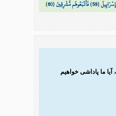
إِسْرَائِيلَ
(
59
)
فَأَتْبَعُوهُم مُّشْرِقِينَ
(
60
)
 آیا ما پاداشی خواهیم