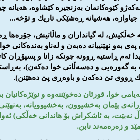
 له‌که‌ژو کێوه‌کانمان به‌زنجیره کێشاوه‌، هه‌یان
یاوازه‌، هه‌شیانه ڕه‌شێکی تاریك و تۆخه‌...
یه له خه‌ڵکیش، له گیانداران و ماڵاتیش، جۆره‌ها ڕ
په‌ی به‌و نهێنییانه ده‌به‌ن و له‌ناو به‌نده‌کانی خو
ا ئه‌م ڕاستیه ڕوونه چونکه زانا و پسپۆڕان کات
ه گه‌وره‌یی و ده‌سه‌ڵاتی خوا ده‌که‌ن)، به‌ڕاست
ڕووی تێ ده‌که‌ن و باوه‌ڕی پێ ده‌هێنن).
 په‌یامی خوا، قورئان ده‌خوێننه‌وه و نوێژه‌کانیان 
‌ی پێمان به‌خشیوون، به‌خشیوویانه‌، به‌نهێنی و 
ڵ نه‌بێت، به ئاشکراش بۆ هاندانی خه‌ڵکی) ئه‌وانه
ێد و زه‌ره‌مه‌ند نابن.