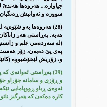
جیاوازه‌... هه‌روه‌ها هه‌ندێ
سووره و ئه‌وانیش ڕه‌نگیان ج
(28) هه‌روه‌ها به‌و شێوه‌
هه‌یه‌. به‌ڕاستی هه‌ر زاناکان 
(له سه‌رده‌می علم و زانستید
په‌ی پێ ده‌به‌ن، زۆر هه‌ست ب
و، زۆریش لێخۆشبووه (کاتێك 
(29) به‌ڕاستی ئه‌وانه‌ی که
و ڕۆزی و سامانه جۆراو جۆرانه
ئه‌وه‌ی ڕیاو ڕووپامایی تێکه‌
کاره ده‌که‌ن که هه‌رگیز نائوم