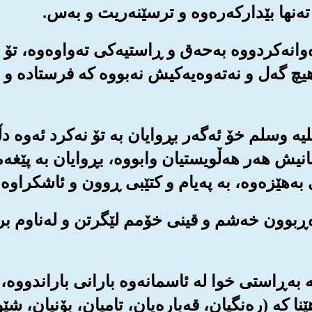
ه‌وانه‌کردووه به‌حه‌ق و ڕاستیه‌کی ته‌واوه‌وه‌، تۆ
 گه‌ل و نه‌ته‌وه‌یه‌کیش نه‌بووه که فرستاده و بێ
علیه وسلم خۆ ئه‌گه‌ر بڕوایان به تۆ نه‌کرد ئه‌وه
نیش هه‌ر هه‌ڵویستیان وابووه‌، بڕوایان به پێغه‌مب
 به‌هێزه‌وه‌، به په‌یام و کتێبی ڕوون و ئاشکراوه
اوه‌ڕبوون خه‌شم و قینی خۆمم لێگرتن و له‌ناوم بر
که به‌ڕاستی خوا له ئاسمانه‌وه بارانی باراندووه‌، 
ا که (ره‌نگیان، قه‌باره‌یان، تامیان، بۆنیان، شێ