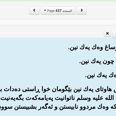
437
الصفحة Page
ش هاوتای یه‌ك نین بێگومان خوا ڕاستی ده‌دات به
 الله علیه وسلم ناتوانیت په‌یامه‌که‌ت بگه‌یه‌نیت ب
ه وه‌ك مردوو نابیستن و ئه‌گه‌ر بشبیستن سوود