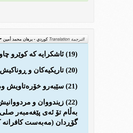
الترجمة Translation
كوردي - برهان محمد أمين
(19) ئاشکرایه که کوێرو چاوساغ وه‌ك یه‌ك نین.
(20) تاریکیه‌کان و ڕوناکیش چون یه‌ك نین.
(21) سێبه‌رو خۆره‌تاویش وه‌ك یه‌ك نین.
(22) زیندووان و مردووانی
به‌ڵام تۆ ئه‌ی پێغه‌مبه‌ر صلی
گۆڕدان (مه‌به‌ست کافرانه ک