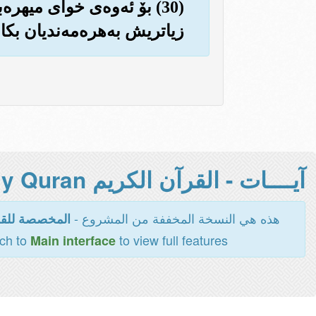
(30) بۆ ئه‌وه‌ی خوای میه
زیاتریش به‌هره‌مه‌ندیان بکا
آيــــات - القرآن الكريم Holy Quran -
هذه هي النسخة المخففة من المشروع -
المخصصة للقر
tch to
to view full features
Main interface