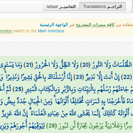
التراجــم
Translations
التفاسيــر
tafasir
ستفادة من
كافة مميزات المشروع
عبر
الواجهة الرئيسية
version
switch to the
Main interface
 الظُّلُمَاتُ وَلَا النُّورُ
(
20
)
وَلَا الظِّلُّ وَلَا الْحَرُورُ
(
21
)
وَمَا يَسْتَوِي 
22
)
إِنْ أَنتَ إِلَّا نَذِيرٌ
(
23
)
إِنَّا أَرْسَلْنَاكَ بِالْحَقِّ بَشِيرًا وَنَذِيرًا ۚ و
َاءَتْهُمْ رُسُلُهُم بِالْبَيِّنَاتِ وَبِالزُّبُرِ وَبِالْكِتَابِ الْمُنِيرِ
(
25
)
ثُمَّ أ
ِ مَاءً فَأَخْرَجْنَا بِهِ ثَمَرَاتٍ مُّخْتَلِفًا أَلْوَانُهَا ۚ وَمِنَ الْجِبَالِ جُدَدٌ بِيضٌ و
أَلْوَانُهُ كَذَٰلِكَ ۗ إِنَّمَا يَخْشَى اللَّهَ مِنْ عِبَادِهِ الْعُلَمَاءُ ۗ إِنَّ اللَّهَ عَزِيز
سِرًّا وَعَلَانِيَةً يَرْجُونَ تِجَارَةً لَّن تَبُورَ (29)
لِيُوَفِّيَهُمْ أُجُورَهُمْ وَيَ