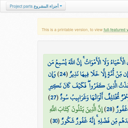
أجزاء المشروع
Project parts
This is a printable version, to view
full-featured 
الْأَحْيَاءُ وَلَا الْأَمْوَاتُ ۚ إِنَّ اللَّهَ يُسْمِعُ مَن
َإِن مِّنْ أُمَّةٍ إِلَّا خَلَا فِيهَا نَذِيرٌ
(
24
)
وَإِن
َخَذْتُ الَّذِينَ كَفَرُوا ۖ فَكَيْفَ كَانَ نَكِيرِ
َحُمْرٌ مُّخْتَلِفٌ أَلْوَانُهَا وَغَرَابِيبُ سُودٌ
(
27
)
ٌ غَفُورٌ
(
28
)
إِنَّ الَّذِينَ يَتْلُونَ كِتَابَ اللَّهِ
زِيدَهُم مِّن فَضْلِهِ ۚ إِنَّهُ غَفُورٌ شَكُورٌ
(
30
)