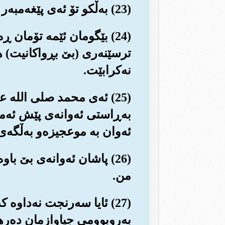
(23) به‌ڵکو تۆ ئه‌ی پێغه‌مبه‌ر ته‌نها بێدارکه‌ره‌وه و ترسێنه‌ریت و به‌س.
(24) بێگومان ئێمه تۆمان ڕ
ترسێنه‌ری (بێ بڕواکانیت) هیچ
نه‌کرابێت.
(25) ئه‌ی محمد صلی الله 
به‌ڕاستی ئه‌وانه‌ی پێش ئه‌ما
ئه‌وان به موعجیزه‌و به‌ڵگه‌ی
(26) پاشان ئه‌وانه‌ی بێ ب
من.
(27) ئایا سه‌رنجت نه‌داوه 
به‌روبوومی جیاوازمان ده‌رهێن