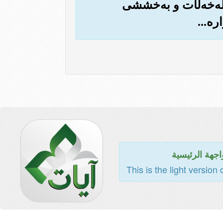
 له‌خه‌ڵات و به‌خششی
ه‌...
اجهة الرئيسية
This is the light version 