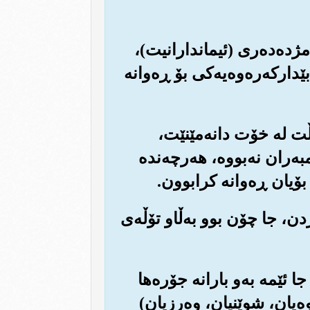
 مژده‌ده‌ری (ئیماندارانیت)،
دارکه‌ره‌وه‌یه‌کی بۆ ڕه‌وانه
 دڵت له خۆت دانه‌مێنێت،
ه‌ران نه‌بووه‌، هه‌رچه‌نده
 بۆیان ڕه‌وانه کرابوون.
دن، جا چۆن بوو به‌ڵاو تۆڵه‌ی
جا ئێمه به‌و بارانه جۆره‌ها
وه‌یان، شوێنیان، وه‌رزیان)