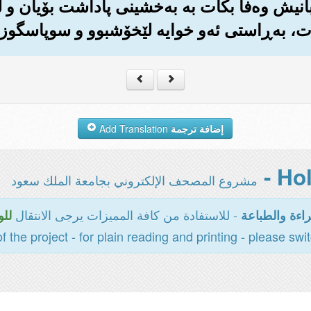
ره‌بانیش وه‌فا بکات به به‌خشینی پاداشت بۆیان و
ت، به‌ڕاستی ئه‌و خوایه لێخۆشبوو و سوپاسگوزار
إضافة ترجمة
Add Translation
مشروع المصحف الإلكتروني بجامعة الملك سعود
- للاستفادة من كافة المميزات يرجى الانتقال
اءة والطباعة
للو
of the project - for plain reading and printing - please swi