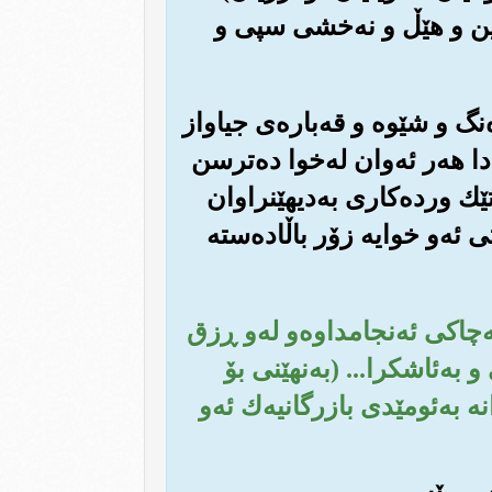
ه چین و هێڵ و نه‌خشی سپی و
ه‌نگ و شێوه و قه‌باره‌ی جیاواز
ادا هه‌ر ئه‌وان له‌خوا ده‌ترسن
ێك ورده‌کاری به‌دیهێنراوان
ی ئه‌و خوایه زۆر باڵاده‌سته
به‌چاکی ئه‌نجامداوه‌و له‌و ڕزق
به‌ئاشکرا... (به‌نهێنی بۆ
 به‌ئومێدی بازرگانیه‌ك ئه‌و