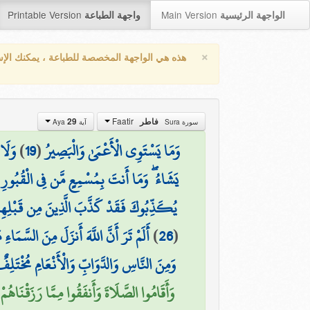
Printable Version
Main Version
الواجهة الرئيسية
واجهة الطباعة
×
هذه هي الواجهة المخصصة للطباعة ، يمكنك الإ
Faatir
فاطر
29
سورة Sura
آية Aya
وَمَا يَسْتَوِي الْأَعْمَىٰ وَالْبَصِيرُ
(
19
)
وَلَا
يَشَاءُ ۖ وَمَا أَنتَ بِمُسْمِعٍ مَّن فِي الْقُبُورِ
(
يُكَذِّبُوكَ فَقَدْ كَذَّبَ الَّذِينَ مِن قَبْلِهِمْ ج
(
26
)
أَلَمْ تَرَ أَنَّ اللَّهَ أَنزَلَ مِنَ السَّمَاء
وَمِنَ النَّاسِ وَالدَّوَابِّ وَالْأَنْعَامِ مُخْتَلِفٌ 
وَأَقَامُوا الصَّلَاةَ وَأَنفَقُوا مِمَّا رَزَقْنَاهُمْ 