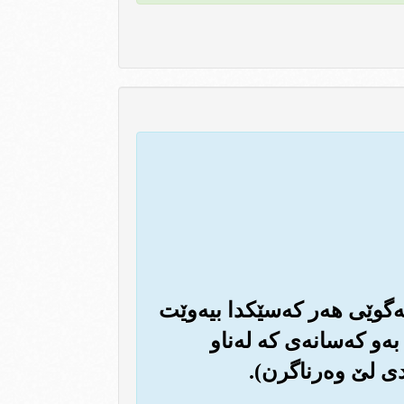
‌گوێی هه‌ر که‌سێکدا بیه‌وێت
ه‌و که‌سانه‌ی که له‌ناو
ی لێ وه‌رناگرن).